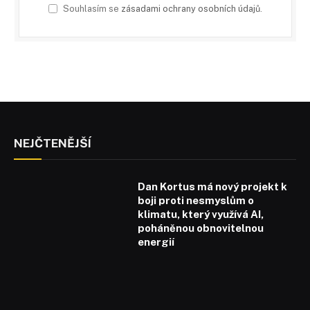
Souhlasím se
zásadami ochrany osobních údajů
.
NEJČTENĚJŠÍ
Dan Kortus má nový projekt k
boji proti nesmyslům o
klimatu, který využívá AI,
poháněnou obnovitelnou
energií