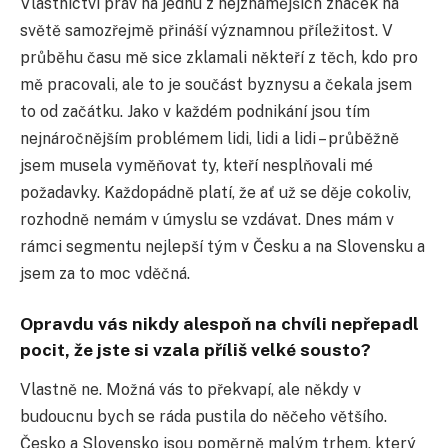
Vlastnictví práv na jednu z nejznámějších značek na
světě samozřejmě přináší významnou příležitost. V
průběhu času mě sice zklamali někteří z těch, kdo pro
mě pracovali, ale to je součást byznysu a čekala jsem
to od začátku. Jako v každém podnikání jsou tím
nejnáročnějším problémem lidi, lidi a lidi – průběžně
jsem musela vyměňovat ty, kteří nesplňovali mé
požadavky. Každopádně platí, že ať už se děje cokoliv,
rozhodně nemám v úmyslu se vzdávat. Dnes mám v
rámci segmentu nejlepší tým v Česku a na Slovensku a
jsem za to moc vděčná.
Opravdu vás nikdy alespoň na chvíli nepřepadl
pocit, že jste si vzala příliš velké sousto?
Vlastně ne. Možná vás to překvapí, ale někdy v
budoucnu bych se ráda pustila do něčeho většího.
Česko a Slovensko jsou poměrně malým trhem, který