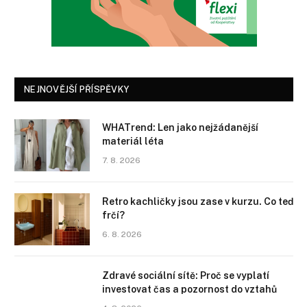
NEJNOVĚJŠÍ PŘÍSPĚVKY
WHATrend: Len jako nejžádanější
materiál léta
7. 8. 2026
Retro kachličky jsou zase v kurzu. Co teď
frčí?
6. 8. 2026
Zdravé sociální sítě: Proč se vyplatí
investovat čas a pozornost do vztahů