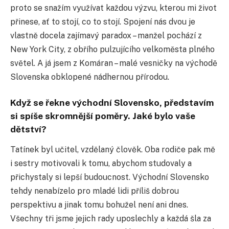
proto se snažím využívat každou výzvu, kterou mi život
přinese, ať to stojí, co to stojí. Spojení nás dvou je
vlastně docela zajímavý paradox – manžel pochází z
New York City, z obřího pulzujícího velkoměsta plného
světel. A já jsem z Komáran – malé vesničky na východě
Slovenska obklopené nádhernou přírodou.
Když se řekne východní Slovensko, představím
si spíše skromnější poměry. Jaké bylo vaše
dětství?
Tatínek byl učitel, vzdělaný člověk. Oba rodiče pak mě
i sestry motivovali k tomu, abychom studovaly a
přichystaly si lepší budoucnost. Východní Slovensko
tehdy nenabízelo pro mladé lidi příliš dobrou
perspektivu a jinak tomu bohužel není ani dnes.
Všechny tři jsme jejich rady uposlechly a každá šla za