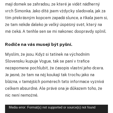
mají domek se zahradou, ze které je vidět nádherný
vrch Šimonka. Jako dítě jsem vždycky sledovala, jak za
tím překrásným kopcem zapadá slunce, a říkala jsem si,
že tam někde daleko je velký úspěšný svět, který na
mě čeká. A tenhle sen se mi nakonec doopravdy splnil.
Rodiče na vás musejí být pyšní.
Myslím, že jsou. Když si tatínek na východním
Slovensku kupuje Vogue, tak se paní v trafice
nezapomene pochlubit, že časopis vlastní jeho dcera.
Je jasné, že tam na něj koukají tak trochu jako na
blázna, v tamějších poměrech tato informace vyznívá
celkem absurdně. Ale právě ona je důkazem toho, že
nic není nemožné.
Video
Media error: Format(s) not supported or source(s) not found