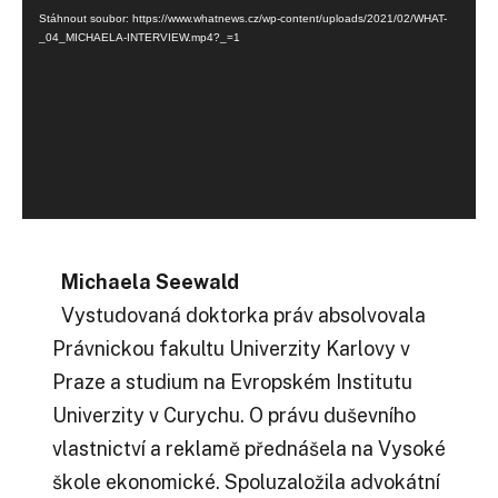
přehrávač
Stáhnout soubor: https://www.whatnews.cz/wp-content/uploads/2021/02/WHAT-
_04_MICHAELA-INTERVIEW.mp4?_=1
Michaela Seewald
Vystudovaná doktorka práv absolvovala
Právnickou fakultu Univerzity Karlovy v
Praze a studium na Evropském Institutu
Univerzity v Curychu. O právu duševního
vlastnictví a reklamě přednášela na Vysoké
škole ekonomické. Spoluzaložila advokátní