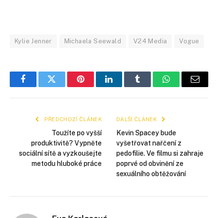
Kylie Jenner
Michaela Seewald
V24 Media
Vogue
Facebook
Twitter
Pinterest
LinkedIn
Tumblr
WhatsApp
E-
mail
PŘEDCHOZÍ ČLÁNEK
DALŠÍ ČLÁNEK
Toužíte po vyšší
Kevin Spacey bude
produktivitě? Vypněte
vyšetřovat nařčení z
sociální sítě a vyzkoušejte
pedofilie. Ve filmu si zahraje
metodu hluboké práce
poprvé od obvinění ze
sexuálního obtěžování