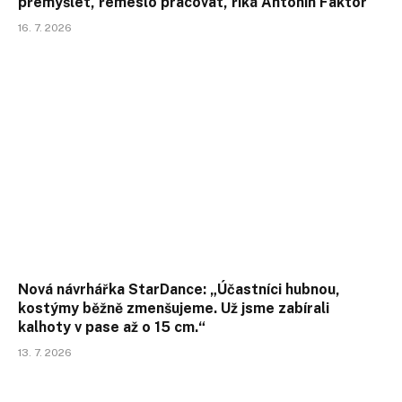
přemýšlet, řemeslo pracovat, říká Antonín Faktor
16. 7. 2026
Nová návrhářka StarDance: „Účastníci hubnou,
kostýmy běžně zmenšujeme. Už jsme zabírali
kalhoty v pase až o 15 cm.“
13. 7. 2026