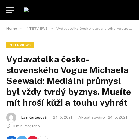
»
»
Home
INTERVIEWS
Vydavatelka česko-slovenského Vogue Michaela Seewald: Mediální průmysl byl vždy tvrdý byznys. Musíte mít hroší kůži a touhu vyhrát
INTERVIEWS
Vydavatelka česko-
slovenského Vogue Michaela
Seewald: Mediální průmysl
byl vždy tvrdý byznys. Musíte
mít hroší kůži a touhu vyhrát
Eva Karlasová
24. 5. 2021
Aktualizováno:
24. 5. 2021
10 min Přečteno