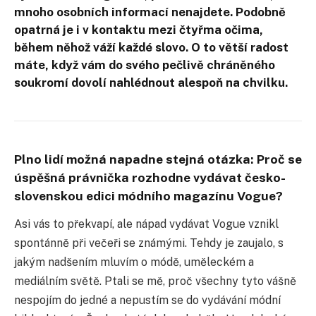
mnoho osobních informací nenajdete. Podobně
opatrná je i v kontaktu mezi čtyřma očima,
během něhož váží každé slovo. O to větší radost
máte, když vám do svého pečlivě chráněného
soukromí dovolí nahlédnout alespoň na chvilku.
Plno lidí možná napadne stejná otázka: Proč se
úspěšná právnička rozhodne vydávat česko-
slovenskou edici módního magazínu Vogue?
Asi vás to překvapí, ale nápad vydávat Vogue vznikl
spontánně při večeři se známými. Tehdy je zaujalo, s
jakým nadšením mluvím o módě, uměleckém a
mediálním světě. Ptali se mě, proč všechny tyto vášně
nespojím do jedné a nepustím se do vydávání módní