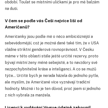
období. Toulat se místními uličkami je pro mě balzám
na duši.
V čem se podle vás Češi nejvíce liší od
Američanů?
Američanky jsou podle mě o něco ambicióznější a
sebevědomější, což je možná dané také tím, že v USA
vládne striktní genderová rovnoprávnost. V Česku
máme v této oblasti stále ještě určité rezervy, proto
bývají místní ženy méně sebejisté, a to navzdory své
nezpochybnitelné kráse a inteligenci. A co se mužů
týče… Určitě bych je nerada házela do jednoho pytle,
ale myslím, že Američané více vyznávají tradiční
hodnoty. Možná i to je ten důvod, proč jsem si jednoho
z nich vybrala za manžela.
Licenci k vydávání Vogue údajně zakoupil