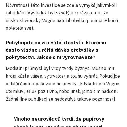
Návratnost této investice se zcela vymyká jakýmkoli
tabulkám. Výsledek byl skvělý a zpráva o tom, že
česko-slovenský Vogue nafotil obálku pomocí iPhonu,
obletěla svět.
Pohybujete se ve světě lifestylu, kterému
často vládne určitá dávka přetvářky a
pokrytectví. Jak se s ní vyrovnáváte?
Mediální průmysl byl vždy tvrdý byznys. Musíte mít
hroší kůži a vášeň, vytrvalost a touhu vyhrát. Pokud jde
o další často opakované nesmysly – kdykoli se o Vogue
CS mluví, ať už pozitivně, nebo jinak, jsme tím nadšeni.
Žádné jiné publikaci se nedostává takové pozornosti.
Mnoho neurovědců tvrdí, že papírový