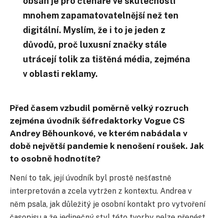
obsah je pro čtenáře ve skutečnosti
mnohem zapamatovatelnější než ten
digitální. Myslím, že i to je jeden z
důvodů, proč luxusní značky stále
utrácejí tolik za tištěná média, zejména
v oblasti reklamy.
Před časem vzbudil poměrně velký rozruch
zejména úvodník šéfredaktorky Vogue CS
Andrey Běhounkové, ve kterém nabádala v
době největší pandemie k nenošení roušek. Jak
to osobně hodnotíte?
Není to tak, její úvodník byl prostě nešťastně
interpretován a zcela vytržen z kontextu. Andrea v
něm psala, jak důležitý je osobní kontakt pro vytvoření
časopisu a že jedinečný styl této tvorby nelze přenést