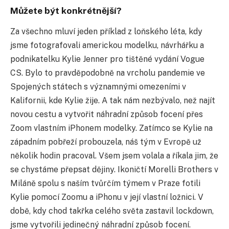
Můžete být konkrétnější?
Za všechno mluví jeden příklad z loňského léta, kdy
jsme fotografovali americkou modelku, návrhářku a
podnikatelku Kylie Jenner pro tištěné vydání Vogue
CS. Bylo to pravděpodobně na vrcholu pandemie ve
Spojených státech s významnými omezeními v
Kalifornii, kde Kylie žije. A tak nám nezbývalo, než najít
novou cestu a vytvořit náhradní způsob focení přes
Zoom vlastním iPhonem modelky. Zatímco se Kylie na
západním pobřeží probouzela, náš tým v Evropě už
několik hodin pracoval. Všem jsem volala a říkala jim, že
se chystáme přepsat dějiny. Ikoničtí Morelli Brothers v
Miláně spolu s naším tvůrčím týmem v Praze fotili
Kylie pomocí Zoomu a iPhonu v její vlastní ložnici. V
době, kdy chod takřka celého světa zastavil lockdown,
jsme vytvořili jedinečný náhradní způsob focení.