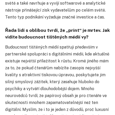
světě a také navrhuje a vyvíjí softwarové a analytické
nástroje přinášející zisk vydavatelům po celém světě.
Tento typ podnikání vyžaduje značné investice a čas.
Řada lidí s oblibou tvrdí, že „print“ je mrtev. Jak
vidíte budoucnost tištěných médií vy?
Budoucnost tištěných médií spatřuji především v
partnerské spolupráci s digitálními médii, kde aktuálně
existuje největší příležitost k růstu. Kromě jiného mám
za to, že pokud čtenářům nabízíte časopis nejvyšší
kvality s atraktivní tiskovou úpravou, poskytujete jim
silný smyslový zážitek, který zasahuje hluboko do
psychiky a vytváří dlouhodobější dojem. Mnoho
neurovědců tvrdí, že papírový obsah je pro čtenáře ve
skutečnosti mnohem zapamatovatelnější než ten
digitální. Myslím, že i to je jeden z důvodů, proč luxusní