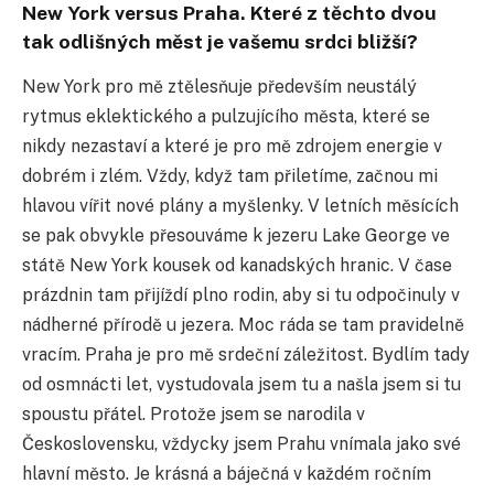
New York versus Praha. Které z těchto dvou
tak odlišných měst je vašemu srdci bližší?
New York pro mě ztělesňuje především neustálý
rytmus eklektického a pulzujícího města, které se
nikdy nezastaví a které je pro mě zdrojem energie v
dobrém i zlém. Vždy, když tam přiletíme, začnou mi
hlavou vířit nové plány a myšlenky. V letních měsících
se pak obvykle přesouváme k jezeru Lake George ve
státě New York kousek od kanadských hranic. V čase
prázdnin tam přijíždí plno rodin, aby si tu odpočinuly v
nádherné přírodě u jezera. Moc ráda se tam pravidelně
vracím. Praha je pro mě srdeční záležitost. Bydlím tady
od osmnácti let, vystudovala jsem tu a našla jsem si tu
spoustu přátel. Protože jsem se narodila v
Československu, vždycky jsem Prahu vnímala jako své
hlavní město. Je krásná a báječná v každém ročním