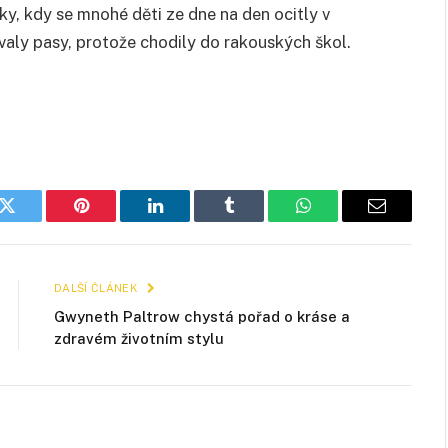
ky, kdy se mnohé děti ze dne na den ocitly v
valy pasy, protože chodily do rakouských škol.
k
Twitter
Pinterest
LinkedIn
Tumblr
WhatsApp
E-
mail
DALŠÍ ČLÁNEK
Gwyneth Paltrow chystá pořad o kráse a
zdravém životním stylu