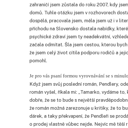
zahraničí jsem zůstala do roku 2007, kdy jsem
domů. Tuhle otázku jsem v rozhovorech dostá
dospělá, pracovala jsem, měla jsem už i v lit
příchodu na Slovensko dostala nabídky, které
psychické zdraví jsem ty neadekvátní, vzhl
začala odmítat. Šla jsem cestou, kterou bych
že jsem celý život cítila podporu rodičů a jeji
pomohl.
Je pro vás psaní formou vyrovnávání se s minulo
Když jsem svůj poslední román, Pendlery, ode
román vyšel, říkala mi: „Tamarko, vydáme to, k
dobře, že se to bude s největší pravděpodobn
že román možná zarezonuje u kritiky, že to bud
dárek, a taky překvapení, že Pendleři se prodá
o prodej vlastně vůbec nejde. Nejvíc mě těší 