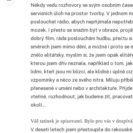
Někdy vedu rozhovory se svým osobním časem 
servisních úloh na prostor tvorby. V jednom 
poslouchat rádio, abych nepřijímala nepotře
mozek. I přesto se snažím být v obraze, projd
dobrý film, ráda poslouchám hudbu, přečtu si
směrech jsem mimo dění, a možná i proto se mi
znělo elitářsky, myslím si, že jsem opak elit
kterou jsem dřív neznala, například o tom, jak
lidmi, kteří jsou mi blízcí, ale klidně i úplně c
vzpomínky a něco ze svého nitra. Miluju příběh
přenesené v umění nebo v architektuře. Přijde
vteřině, rozhodnout, jak budeme žít, praco
okolí…
Váš tatínek je spisovatel. Bylo pro vás v dos
V deseti letech jsem přestoupila do rakouské