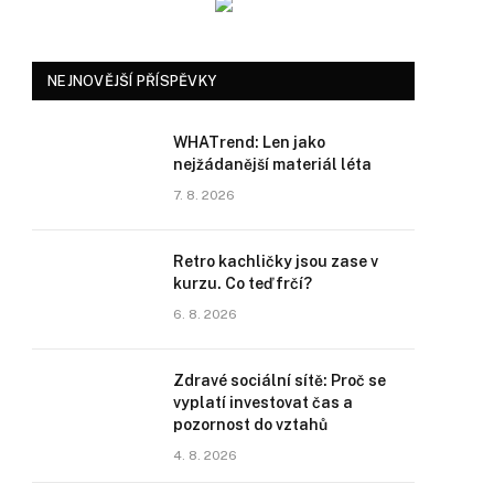
NEJNOVĚJŠÍ PŘÍSPĚVKY
WHATrend: Len jako
nejžádanější materiál léta
7. 8. 2026
Retro kachličky jsou zase v
kurzu. Co teď frčí?
6. 8. 2026
Zdravé sociální sítě: Proč se
vyplatí investovat čas a
pozornost do vztahů
4. 8. 2026