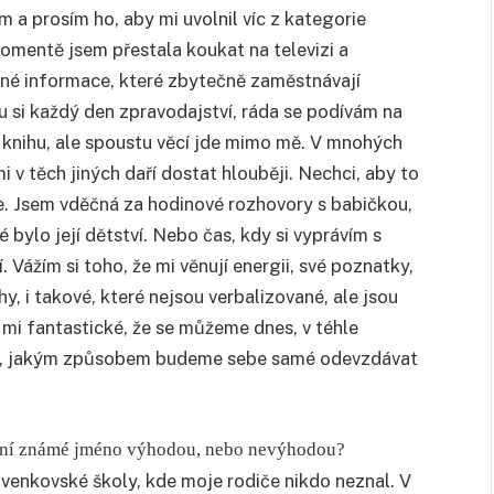
a prosím ho, aby mi uvolnil víc z kategorie
momentě jsem přestala koukat na televizi a
bné informace, které zbytečně zaměstnávají
u si každý den zpravodajství, ráda se podívám na
 knihu, ale spoustu věcí jde mimo mě. V mnohých
 v těch jiných daří dostat hlouběji. Nechci, aby to
áře. Jsem vděčná za hodinové rozhovory s babičkou,
é bylo její dětství. Nebo čas, kdy si vyprávím s
izí. Vážím si toho, že mi věnují energii, své poznatky,
y, i takové, které nejsou verbalizované, ale jsou
 mi fantastické, že se můžeme dnes, v téhle
vat, jakým způsobem budeme sebe samé odevzdávat
pívání známé jméno výhodou, nebo nevýhodou?
 venkovské školy, kde moje rodiče nikdo neznal. V