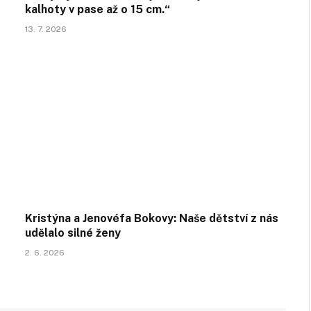
kalhoty v pase až o 15 cm.“
13. 7. 2026
Kristýna a Jenovéfa Bokovy: Naše dětství z nás
udělalo silné ženy
2. 6. 2026