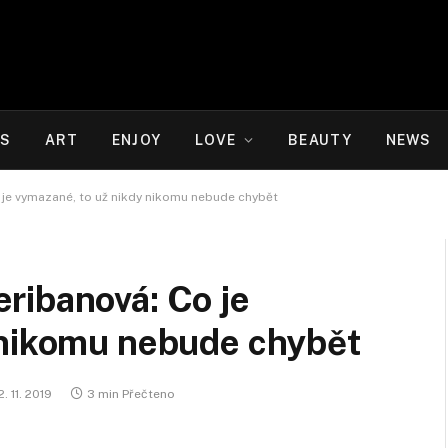
WS
ART
ENJOY
LOVE
BEAUTY
NEWS
je vymazané, to už nikdy nikomu nebude chybět
ribanová: Co je
 nikomu nebude chybět
2. 11. 2019
3 min Přečteno