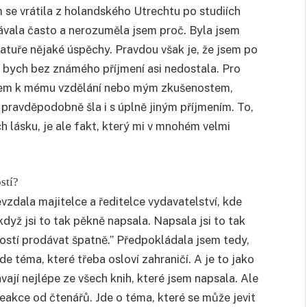
 se vrátila z holandského Utrechtu po studiích
vala často a nerozuměla jsem proč. Byla jsem
eratuře nějaké úspěchy. Pravdou však je, že jsem po
 bych bez známého příjmení asi nedostala. Pro
edem k mému vzdělání nebo mým zkušenostem,
 pravděpodobně šla i s úplně jiným příjmením. To,
ch lásku, je ale fakt, který mi v mnohém velmi
stí?
vzdala majitelce a ředitelce vydavatelství, kde
dyž jsi to tak pěkně napsala. Napsala jsi to tak
ostí prodávat špatně.” Předpokládala jsem tedy,
e téma, které třeba osloví zahraničí. A je to jako
vají nejlépe ze všech knih, které jsem napsala. Ale
reakce od čtenářů. Jde o téma, které se může jevit