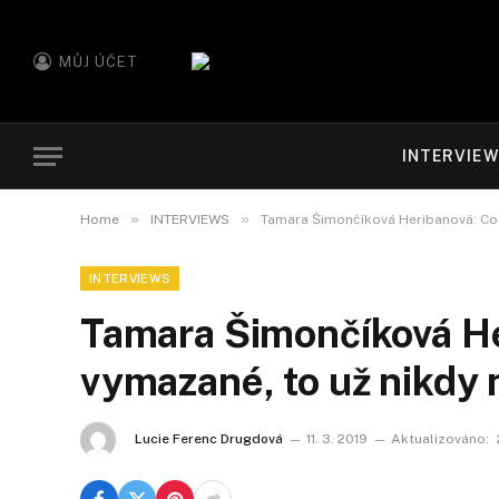
MŮJ ÚČET
INTERVIE
»
»
Home
INTERVIEWS
Tamara Šimončíková Heribanová: Co 
INTERVIEWS
Tamara Šimončíková He
vymazané, to už nikdy
Lucie Ferenc Drugdová
11. 3. 2019
Aktualizováno: