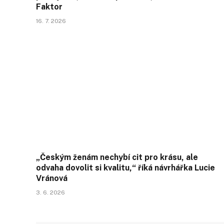
Faktor
16. 7. 2026
„Českým ženám nechybí cit pro krásu, ale
odvaha dovolit si kvalitu,“ říká návrhářka Lucie
Vránová
3. 6. 2026