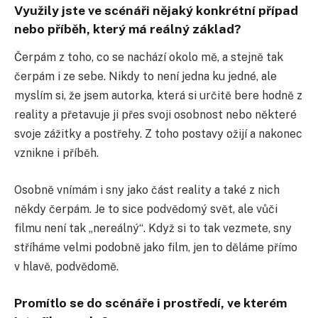
Využily jste ve scénáři nějaký konkrétní případ
nebo příběh, který má reálný základ?
Čerpám z toho, co se nachází okolo mě, a stejně tak
čerpám i ze sebe. Nikdy to není jedna ku jedné, ale
myslím si, že jsem autorka, která si určitě bere hodně z
reality a přetavuje ji přes svoji osobnost nebo některé
svoje zážitky a postřehy. Z toho postavy ožijí a nakonec
vznikne i příběh.
Osobně vnímám i sny jako část reality a také z nich
někdy čerpám. Je to sice podvědomý svět, ale vůči
filmu není tak „nereálný“. Když si to tak vezmete, sny
stříháme velmi podobně jako film, jen to děláme přímo
v hlavě, podvědomě.
Promítlo se do scénáře i prostředí, ve kterém