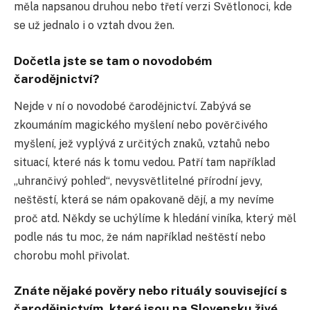
měla napsanou druhou nebo třetí verzi Světlonoci, kde
se už jednalo i o vztah dvou žen.
Dočetla jste se tam o novodobém
čarodějnictví?
Nejde v ní o novodobé čarodějnictví. Zabývá se
zkoumáním magického myšlení nebo pověrčivého
myšlení, jež vyplývá z určitých znaků, vztahů nebo
situací, které nás k tomu vedou. Patří tam například
„uhrančivý pohled“, nevysvětlitelné přírodní jevy,
neštěstí, která se nám opakovaně dějí, a my nevíme
proč atd. Někdy se uchýlíme k hledání viníka, který měl
podle nás tu moc, že nám například neštěstí nebo
chorobu mohl přivolat.
Znáte nějaké pověry nebo rituály související s
čarodějnictvím, které jsou na Slovensku živé