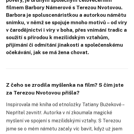
filmem Barbory Námerové s Terezou Nvotovou.
Barbora je spoluscenáristkou a autorkou námětu
snímku, v němž se spojuje mnoho motivů – od víry
v čarodějnictví i víry v boha, přes vnímání tradic a
soužití s přírodou k mezilidským vztahům,
přijímání či odmítání jinakosti a společenskému
očekávání, jak se má žena chovat.
Z čeho se zrodila myšlenka na film? S čím jste
za Terezou Nvotovou přišla?
Inspirovala mě kniha od etnoložky Tatiany Bužekové –
Nepřítel zevnitř. Autorka v ní zkoumala magické
myšlení ve spojení s mezilidskými vztahy. S Terezou
jsme se o mém námětu začaly víc bavit, když už jsem