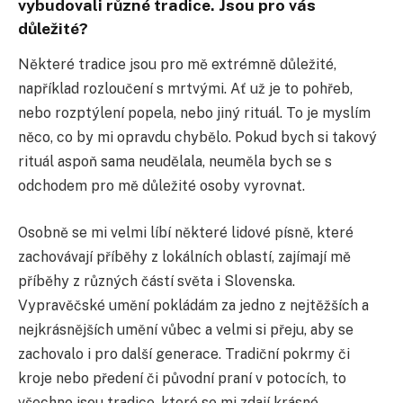
vybudovali různé tradice. Jsou pro vás
důležité?
Některé tradice jsou pro mě extrémně důležité,
například rozloučení s mrtvými. Ať už je to pohřeb,
nebo rozptýlení popela, nebo jiný rituál. To je myslím
něco, co by mi opravdu chybělo. Pokud bych si takový
rituál aspoň sama neudělala, neuměla bych se s
odchodem pro mě důležité osoby vyrovnat.
Osobně se mi velmi líbí některé lidové písně, které
zachovávají příběhy z lokálních oblastí, zajímají mě
příběhy z různých částí světa i Slovenska.
Vypravěčské umění pokládám za jedno z nejtěžších a
nejkrásnějších umění vůbec a velmi si přeju, aby se
zachovalo i pro další generace. Tradiční pokrmy či
kroje nebo předení či původní praní v potocích, to
všechno jsou tradice, které se mi zdají krásné.