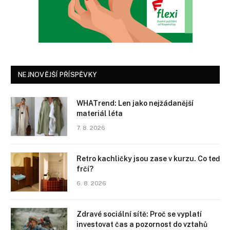
NEJNOVĚJŠÍ PŘÍSPĚVKY
WHATrend: Len jako nejžádanější
materiál léta
7. 8. 2026
Retro kachličky jsou zase v kurzu. Co teď
frčí?
6. 8. 2026
Zdravé sociální sítě: Proč se vyplatí
investovat čas a pozornost do vztahů