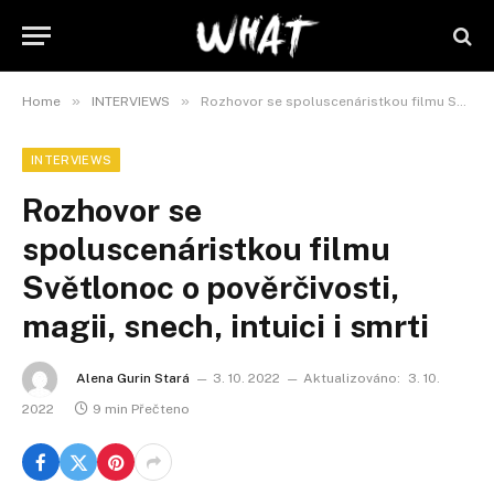
»
»
Home
INTERVIEWS
Rozhovor se spoluscenáristkou filmu Světlonoc o pověrčivosti, magii, snech, intuici i smrti
INTERVIEWS
Rozhovor se
spoluscenáristkou filmu
Světlonoc o pověrčivosti,
magii, snech, intuici i smrti
Alena Gurin Stará
3. 10. 2022
Aktualizováno:
3. 10.
2022
9 min Přečteno