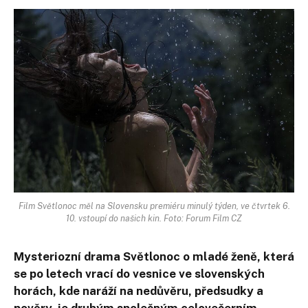
Film Světlonoc měl na Slovensku premiéru minulý týden, ve čtvrtek 6.
10. vstoupí do našich kin. Foto: Forum Film CZ
Mysteriozní drama Světlonoc o mladé ženě, která
se po letech vrací do vesnice ve slovenských
horách, kde naráží na nedůvěru, předsudky a
pověry, je druhým společným celovečerním