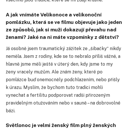
A jak vnímáte Velikonoce a velikonoční
pomlázku, která se ve filmu objevuje jako jeden
ze způsobů, jak si muži dokazují převahu nad
ženami? Jaké na ni máte vzpomínky z dětství?
Já osobně jsem traumatický zážitek ze „šibačky“ nikdy
neměla. Jsem z rodiny, kde se to nebralo příliš vážně, a
hlavně jsme měli ještě v úterý den, kdy jsme to my
ženy vracely mužům. Ale znám ženy, které po
pomlázce buď onemocněly podchlazením, nebo přišly
k úrazu. Myslím, že bychom tuto tradici mohli
vynechat a fertilitu podporovat radši přirozeným
pravidelným otužováním nebo v sauně – na dobrovolné
bázi.
Světlonoc je velmi ženský film plný ženských