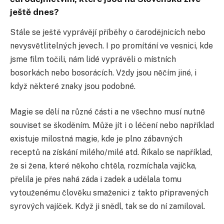
ještě dnes?
Stále se ještě vyprávějí příběhy o čarodějnicích nebo
nevysvětlitelných jevech. I po promítání ve vesnici, kde
jsme film točili, nám lidé vyprávěli o místních
bosorkách nebo bosorácích. Vždy jsou něčím jiné, i
když některé znaky jsou podobné.
Magie se dělí na různé části a ne všechno musí nutně
souviset se škoděním. Může jít i o léčení nebo například
existuje milostná magie, kde je plno zábavných
receptů na získání milého/milé atd. Říkalo se například,
že si žena, které někoho chtěla, rozmíchala vajíčka,
přelila je přes nahá záda i zadek a udělala tomu
vytouženému člověku smaženici z takto připravených
syrových vajíček. Když ji snědl, tak se do ní zamiloval.