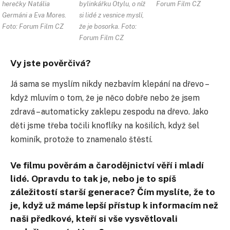
herečky Natália
bylinkářku Otylu, o níž
Forum Film CZ
Germáni a Eva Mores.
si lidé z vesnice myslí,
Foto: Forum Film CZ
že je bosorka. Foto:
Forum Film CZ
Vy jste pověrčivá?
Já sama se myslím nikdy nezbavím klepání na dřevo –
když mluvím o tom, že je něco dobře nebo že jsem
zdravá – automaticky zaklepu zespodu na dřevo. Jako
děti jsme třeba točili knoflíky na košilích, když šel
kominík, protože to znamenalo štěstí.
Ve filmu pověrám a čarodějnictví věří i mladí
lidé. Opravdu to tak je, nebo je to spíš
záležitostí starší generace? Čím myslíte, že to
je, když už máme lepší přístup k informacím než
naši předkové, kteří si vše vysvětlovali