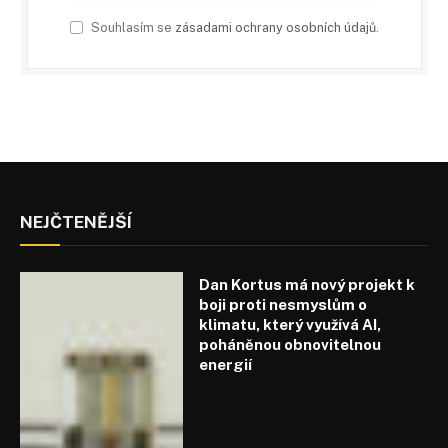
Souhlasím se
zásadami ochrany osobních údajů
.
NEJČTENĚJŠÍ
Dan Kortus má nový projekt k
boji proti nesmyslům o
klimatu, který využívá AI,
poháněnou obnovitelnou
energií