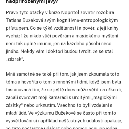
nadpřirozenými jevy?
Právě tyto otázky v knize Nepřítel zevntiř rozebírá
Tatiana Bužekové svým kognitivně-antropologickým
přístupem. Co se týká vzdělanosti a pověr, z její knihy
vychází, že nikdo vůči pověrám a magickému myšlení
není tak úplně imunní, jen na každého působí něco
jiného. Někdy vám i doktoři budou tvrdit, že se stal
„zázrak“.
Mně samotné se také při tom, jak jsem zkoumala toto
téma a hovořila o tom s mnohými lidmi, když jsem byla
fascinovaná tím, že se ještě dnes může věřit na uřknutí,
začali svěřovat moji kamarádi s určitými „magickými
zážitky“ nebo uřknutím. Všechno to byli vzdělaní a
mladí lidé. Ve výzkumu Bužekové se často při tomto
vysvětlování si například nešťastných událostí opakuje,
že tato nešťastná událost nebo nemoc není jen jedna.