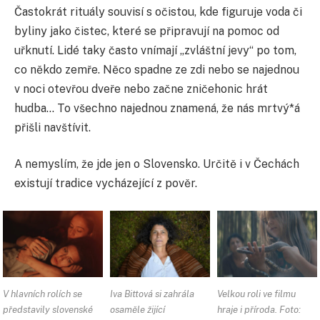
Častokrát rituály souvisí s očistou, kde figuruje voda či
byliny jako čistec, které se připravují na pomoc od
uřknutí. Lidé taky často vnímají „zvláštní jevy“ po tom,
co někdo zemře. Něco spadne ze zdi nebo se najednou
v noci otevřou dveře nebo začne zničehonic hrát
hudba… To všechno najednou znamená, že nás mrtvý*á
přišli navštívit.
A nemyslím, že jde jen o Slovensko. Určitě i v Čechách
existují tradice vycházející z pověr.
V hlavních rolích se
Iva Bittová si zahrála
Velkou roli ve filmu
představily slovenské
osaměle žijící
hraje i příroda. Foto: