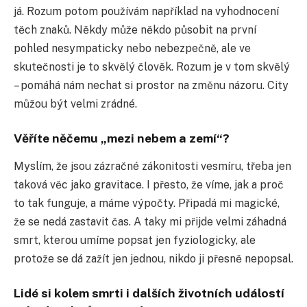
já. Rozum potom používám například na vyhodnocení
těch znaků. Někdy může někdo působit na první
pohled nesympaticky nebo nebezpečně, ale ve
skutečnosti je to skvělý člověk. Rozum je v tom skvělý
– pomáhá nám nechat si prostor na změnu názoru. City
můžou být velmi zrádné.
Věříte něčemu „mezi nebem a zemí“?
Myslím, že jsou zázračné zákonitosti vesmíru, třeba jen
taková věc jako gravitace. I přesto, že víme, jak a proč
to tak funguje, a máme výpočty. Připadá mi magické,
že se nedá zastavit čas. A taky mi přijde velmi záhadná
smrt, kterou umíme popsat jen fyziologicky, ale
protože se dá zažít jen jednou, nikdo ji přesně nepopsal.
Lidé si kolem smrti i dalších životních událostí