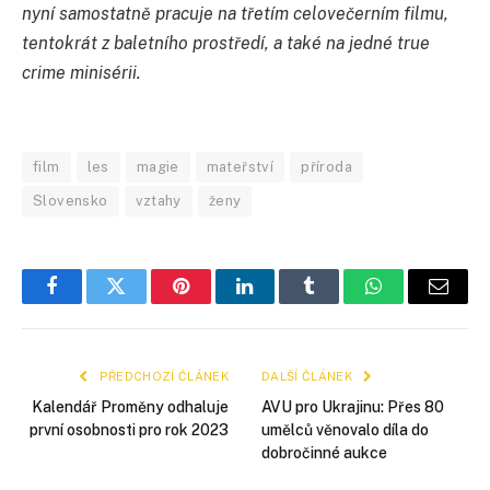
nyní samostatně pracuje na třetím celovečerním filmu,
tentokrát z baletního prostředí, a také na jedné true
crime minisérii.
film
les
magie
mateřství
příroda
Slovensko
vztahy
ženy
Facebook
Twitter
Pinterest
LinkedIn
Tumblr
WhatsApp
E-
mail
PŘEDCHOZÍ ČLÁNEK
DALŠÍ ČLÁNEK
Kalendář Proměny odhaluje
AVU pro Ukrajinu: Přes 80
první osobnosti pro rok 2023
umělců věnovalo díla do
dobročinné aukce