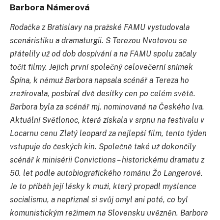
Barbora Námerová
Rodačka z Bratislavy na pražské FAMU vystudovala
scenáristiku a dramaturgii. S Terezou Nvotovou se
přátelily už od dob dospívání a na FAMU spolu začaly
točit filmy. Jejich první společný celovečerní snímek
Špína, k němuž Barbora napsala scénář a Tereza ho
zrežírovala, posbíral dvě desítky cen po celém světě.
Barbora byla za scénář mj. nominovaná na Českého lva.
Aktuální Světlonoc, která získala v srpnu na festivalu v
Locarnu cenu Zlatý leopard za nejlepší film, tento týden
vstupuje do českých kin. Společně také už dokončily
scénář k minisérii Convictions – historickému dramatu z
50. let podle autobiografického románu Žo Langerové.
Je to příběh její lásky k muži, který propadl myšlence
socialismu, a nepřiznal si svůj omyl ani poté, co byl
komunistickým režimem na Slovensku uvězněn. Barbora