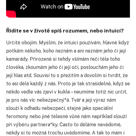
Řídíte se v životě spíš rozumem, nebo intuicí?
Určitě obojím. Myslím, že intuici používám, hlavně když
potkám někoho, koho neznám a ani neznám jeho či její
kamarády. Přirozeně si tehdy všímám řeči těla toho
člověka, zkoumám jeho či její oči, poslouchám jeho či
její hlas atd. Souvisí to s přežitím a dovolím si tvrdit, že
to asi dělá každý z nás. Proto je tak strašidelné, když se
někdo vedle vás zjeví v kukle – neumíme totiž nic určit,
je pro nás víc nebezpečný*á. Tvář a její výraz nám
slouží k odhadu nebezpečí, stejně jako speciální
feromony nebo jiné tělesné vůně nám například slouží
při výběru partnera*ky. Často to děláme nevědomě,
někdy si to možná trochu uvědomíme. A tak to mám i