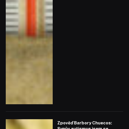
Zpověď Barbory Chuecos:
Synův autismus jsem se