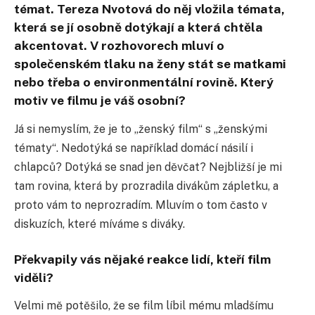
témat. Tereza Nvotová do něj vložila témata,
která se jí osobně dotýkají a která chtěla
akcentovat. V rozhovorech mluví o
společenském tlaku na ženy stát se matkami
nebo třeba o environmentální rovině. Který
motiv ve filmu je váš osobní?
Já si nemyslím, že je to „ženský film“ s „ženskými
tématy“. Nedotýká se například domácí násilí i
chlapců? Dotýká se snad jen děvčat? Nejbližší je mi
tam rovina, která by prozradila divákům zápletku, a
proto vám to neprozradím. Mluvím o tom často v
diskuzích, které míváme s diváky.
Překvapily vás nějaké reakce lidí, kteří film
viděli?
Velmi mě potěšilo, že se film líbil mému mladšímu