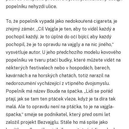
popelníku nehyzdí ulice.
To, že popelník vypadá jako nedokouřená cigareta, je
zřejmý záměr. „Cíl Vajgla je ten, aby to viděl každý a
pochopil každý. Je to úplně do očí bijící, aby každý
pochopil, že je to opravdu na vajgly a na nic jiného,“
vysvětluje autor. U jeho předchozího modelu kovového
popelníku ve tvaru ptačí budky, které můžete vidět na
některých festivalech nebo v hospodách, barech,
kavárnách a na horských chatách, totiž narazil na
nedorozumění vycházející z vtipného dvojsmyslu.
Popelník má název Bouda na špačka. „Lidi se pořád
ptají, jak se tam ten ptáček vleze, když je ta díra tak
malá. Ale to opravdu není na ptáčka, to je na vajgla-
špačka,“ směje se podnikatel, který před osmi let
založil projekt Bezvajglu. Stále ho má spíše jako