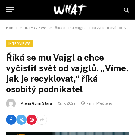
»
»
Home
INTERVIEWS
Říká se mu Vajgl a chce vyčistit svět od vajglů. „Víme, jak je recyklovat,“ říká osobitý podnikatel
INTERVIEWS
Říká se mu Vajgl a chce
vyčistit svět od vajglů. „Víme,
jak je recyklovat,“ říká
osobitý podnikatel
Alena Gurin Stará
12. 7. 2022
7 min Přečteno