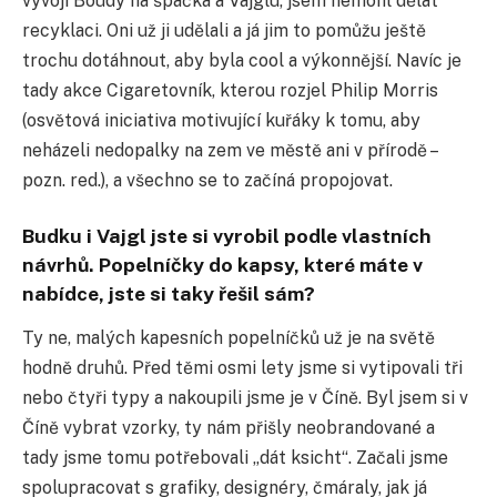
vývoji Boudy na špačka a Vajglu, jsem nemohl dělat
recyklaci. Oni už ji udělali a já jim to pomůžu ještě
trochu dotáhnout, aby byla cool a výkonnější. Navíc je
tady akce Cigaretovník, kterou rozjel Philip Morris
(osvětová iniciativa motivující kuřáky k tomu, aby
neházeli nedopalky na zem ve městě ani v přírodě –
pozn. red.), a všechno se to začíná propojovat.
Budku i Vajgl jste si vyrobil podle vlastních
návrhů. Popelníčky do kapsy, které máte v
nabídce, jste si taky řešil sám?
Ty ne, malých kapesních popelníčků už je na světě
hodně druhů. Před těmi osmi lety jsme si vytipovali tři
nebo čtyři typy a nakoupili jsme je v Číně. Byl jsem si v
Číně vybrat vzorky, ty nám přišly neobrandované a
tady jsme tomu potřebovali „dát ksicht“. Začali jsme
spolupracovat s grafiky, designéry, čmáraly, jak já