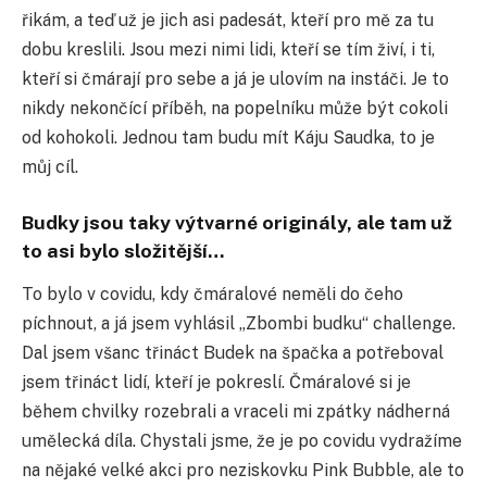
řikám, a teď už je jich asi padesát, kteří pro mě za tu
dobu kreslili. Jsou mezi nimi lidi, kteří se tím živí, i ti,
kteří si čmárají pro sebe a já je ulovím na instáči. Je to
nikdy nekončící příběh, na popelníku může být cokoli
od kohokoli. Jednou tam budu mít Káju Saudka, to je
můj cíl.
Budky jsou taky výtvarné originály, ale tam už
to asi bylo složitější…
To bylo v covidu, kdy čmáralové neměli do čeho
píchnout, a já jsem vyhlásil „Zbombi budku“ challenge.
Dal jsem všanc třináct Budek na špačka a potřeboval
jsem třináct lidí, kteří je pokreslí. Čmáralové si je
během chvilky rozebrali a vraceli mi zpátky nádherná
umělecká díla. Chystali jsme, že je po covidu vydražíme
na nějaké velké akci pro neziskovku Pink Bubble, ale to