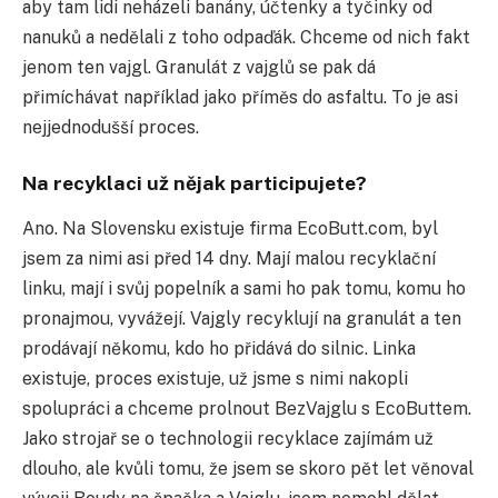
aby tam lidi neházeli banány, účtenky a tyčinky od
nanuků a nedělali z toho odpaďák. Chceme od nich fakt
jenom ten vajgl. Granulát z vajglů se pak dá
přimíchávat například jako příměs do asfaltu. To je asi
nejjednodušší proces.
Na recyklaci už nějak participujete?
Ano. Na Slovensku existuje firma EcoButt.com, byl
jsem za nimi asi před 14 dny. Mají malou recyklační
linku, mají i svůj popelník a sami ho pak tomu, komu ho
pronajmou, vyvážejí. Vajgly recyklují na granulát a ten
prodávají někomu, kdo ho přidává do silnic. Linka
existuje, proces existuje, už jsme s nimi nakopli
spolupráci a chceme prolnout BezVajglu s EcoButtem.
Jako strojař se o technologii recyklace zajímám už
dlouho, ale kvůli tomu, že jsem se skoro pět let věnoval