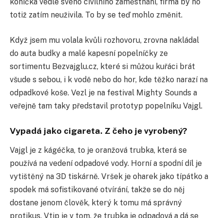
koníčka vedle svého civilního zaměstnání, firma by ho
totiž zatím neuživila. To by se teď mohlo změnit.
Když jsem mu volala kvůli rozhovoru, zrovna nakládal
do auta budky a malé kapesní popelníčky ze
sortimentu Bezvajglu.cz, které si můžou kuřáci brát
všude s sebou, i k vodě nebo do hor, kde těžko narazí na
odpadkové koše. Vezl je na festival Mighty Sounds a
veřejně tam taky představil prototyp popelníku Vajgl.
Vypadá jako cigareta. Z čeho je vyrobený?
Vajgl je z kágéčka, to je oranžová trubka, která se
používá na vedení odpadové vody. Horní a spodní díl je
vytištěný na 3D tiskárně. Vršek je oharek jako típátko a
spodek má sofistikované otvírání, takže se do něj
dostane jenom člověk, který k tomu má správný
protikus. Vtip je v tom, že trubka je odpadová a dá se