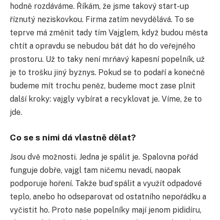
hodně rozdáváme. Říkám, že jsme takový start-up
říznutý neziskovkou. Firma zatím nevydělává. To se
teprve má změnit tady tím Vajglem, když budou města
chtít a opravdu se nebudou bát dát ho do veřejného
prostoru. Už to taky není mrňavý kapesní popelník, už
je to trošku jiný byznys. Pokud se to podaří a konečně
budeme mít trochu peněz, budeme moct zase plnit
další kroky: vajgly vybírat a recyklovat je. Víme, že to
jde.
Co se s nimi dá vlastně dělat?
Jsou dvě možnosti. Jedna je spálit je. Spalovna pořád
funguje dobře, vajgl tam ničemu nevadí, naopak
podporuje hoření. Takže buď spálit a využít odpadové
teplo, anebo ho odseparovat od ostatního nepořádku a
vyčistit ho. Proto naše popelníky mají jenom pididíru,