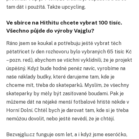
tam dát i použítá. Takže upcycling.
Ve sbírce na Hithitu chcete vybrat 100 tisíc.
Všechno půjde do výroby Vajglu?
Ráno jsem se koukal a potřebuju ještě vybrat těch
pětatřicet (v den rozhovoru bylo vybraných 65 tisíc Kč
– pozn. red.), abychom se všichni vyklidnili, že je projekt
úspěšný. Když bude hodně peněz navíc, vyrobíme na
naše náklady budky, které darujeme tam, kde je
chceme mít, třeba do skateparků. Myslím, že všechny
skateparky by měly být zasíťované boudami. Pak je
můžeme dát na nějaké menší fotbalové hřiště někde v
Horní Dolní. Chtěl bych je darovat tam, kde si je třeba
nemůžou dovolit, nebo ještě nevědí, že je chtějí.
Bezvajglu.cz funguje osm let, a i když jsme eseróčko,