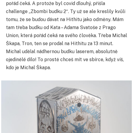
pořád čeká. A protože byl covid dlouhý, přišla
challenge „Zbombi budku 2“. Ty už se ale kreslily kvůli
tomu, že se budou dávat na Hithitu jako odměny. Mám
tam třeba budku od Kata – Adama Svatoše z Prago
Union, která pořád čeká na svého člověka. Třeba Michal
Škapa, Tron, ten se prodal na Hithitu za 13 minut.
Michal udělal nádhernou budku laserem, absolutně
ojedinělé dílo! To prostě chceš mít ve sbírce, když víš,
kdo je Michal Škapa.