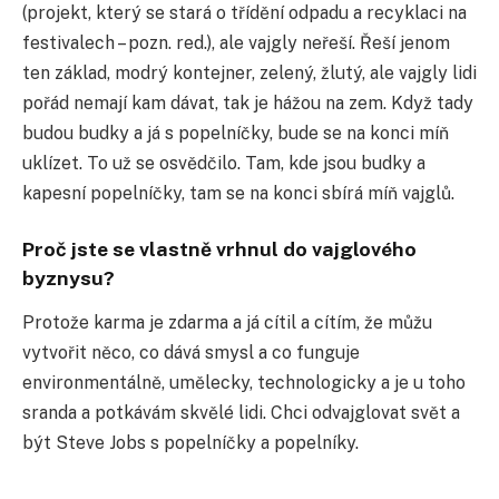
(projekt, který se stará o třídění odpadu a recyklaci na
festivalech – pozn. red.), ale vajgly neřeší. Řeší jenom
ten základ, modrý kontejner, zelený, žlutý, ale vajgly lidi
pořád nemají kam dávat, tak je hážou na zem. Když tady
budou budky a já s popelníčky, bude se na konci míň
uklízet. To už se osvědčilo. Tam, kde jsou budky a
kapesní popelníčky, tam se na konci sbírá míň vajglů.
Proč jste se vlastně vrhnul do vajglového
byznysu?
Protože karma je zdarma a já cítil a cítím, že můžu
vytvořit něco, co dává smysl a co funguje
environmentálně, umělecky, technologicky a je u toho
sranda a potkávám skvělé lidi. Chci odvajglovat svět a
být Steve Jobs s popelníčky a popelníky.