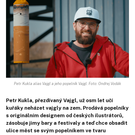
Petr Kukla alias Vajgl a jeho popelník Vajgl. Foto: Ondřej Vodák
Petr Kukla, přezdívaný Vajgl, už osm let učí
kuřáky neházet vajgly na zem. Prodává popelníky
s originálním designem od českých ilustrátorů,
zásobuje jimy bary a festivaly a teď chce obsadit
ulice měst se svým popelníkem ve tvaru