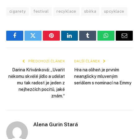
cigarety
festival
recyklace
sbírka
upcyklace
Facebook
Twitter
Pinterest
LinkedIn
Tumblr
WhatsApp
E-
mail
PŘEDCHOZÍ ČLÁNEK
DALŠÍ ČLÁNEK
Darina Křivánková: „Uvařit
Hra na oliheň je prvním
někomu skvělé jídlo a udělat
neanglicky mluveným
mu tak radost je jeden z
seriálem s nominací na Emmy
nejhezčích pocitů, jaké
znám.“
Alena Gurin Stará