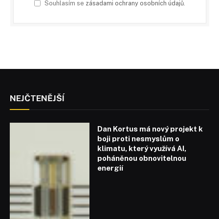
Souhlasím se
zásadami ochrany osobních údajů
.
NEJČTENĚJŠÍ
Dan Kortus má nový projekt k
boji proti nesmyslům o
klimatu, který využívá AI,
poháněnou obnovitelnou
energií