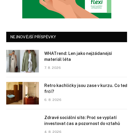
NEJNOVĚJŠÍ PŘÍSPĚVKY
WHATrend: Len jako nejžádanější
materiál léta
7. 8. 2026
Retro kachličky jsou zase v kurzu. Co teď
frčí?
6. 8. 2026
Zdravé sociální sítě: Proč se vyplatí
investovat čas a pozornost do vztahů
4. 8. 2026