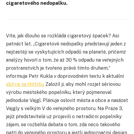
cigaretového nedopalku.
Víte, jak dlouho se rozkládá cigaretový špaček? Asi
patnáct let. „Cigaretové nedopalky představují jeden z
nejčastěji se vyskytujících odpadů na planetě, přičemž
analýzy hovoří o tom, že až 30 % odpadu na veřejných
prostranstvích je tvořeno právě tímto druhem,“
informuje Petr Kukla v doprovodném textu k aktuální
sbírce na Hithitu
. Založil ji, aby mohl rozjet sériovou
výrobu městského popelníku, který pojmenoval
jednoduše Vajgl. Plánuje oslovit města a obce a nasázet
Vajgly s velkým V do veřejného prostoru. Na Praze 3,
jejíž představitelé už projevili o netradiční popelníky
zájem, se rozběhla debata o tom, zda něco takového
patří do veřejného prostoru a jestli jednoznačný design