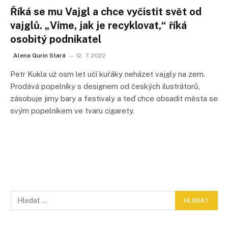
Říká se mu Vajgl a chce vyčistit svět od
vajglů. „Víme, jak je recyklovat,“ říká
osobitý podnikatel
Alena Gurin Stará
12. 7. 2022
Petr Kukla už osm let učí kuřáky neházet vajgly na zem.
Prodává popelníky s designem od českých ilustrátorů,
zásobuje jimy bary a festivaly a teď chce obsadit města se
svým popelníkem ve tvaru cigarety.