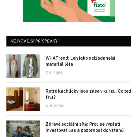
NEJNOVĚJŠÍ PŘÍSPĚVKY
WHATrend: Len jako nejžádanější
materiál léta
7. 8. 2026
Retro kachličky jsou zase v kurzu. Co teď
frčí?
6. 8. 2026
Zdravé sociální sítě: Proč se vyplatí
investovat čas a pozornost do vztahů