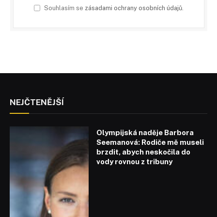
Souhlasím se
zásadami ochrany osobních údajů
.
NEJČTENĚJŠÍ
Olympijská naděje Barbora
Seemanová: Rodiče mě museli
brzdit, abych neskočila do
vody rovnou z tribuny