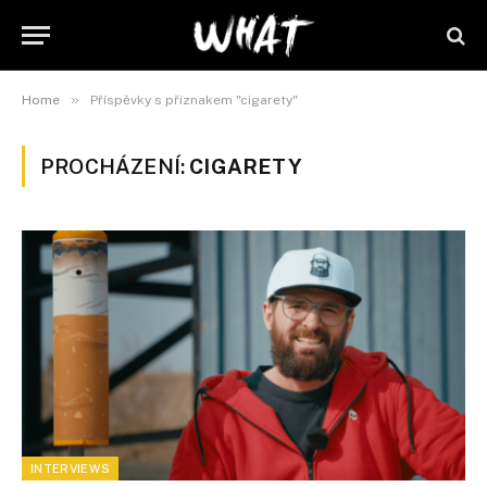
»
Home
Příspěvky s příznakem "cigarety"
PROCHÁZENÍ:
CIGARETY
INTERVIEWS