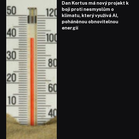
Dan Kortus má nový projekt k
boji proti nesmyslům o
klimatu, který využívá AI,
poháněnou obnovitelnou
energií