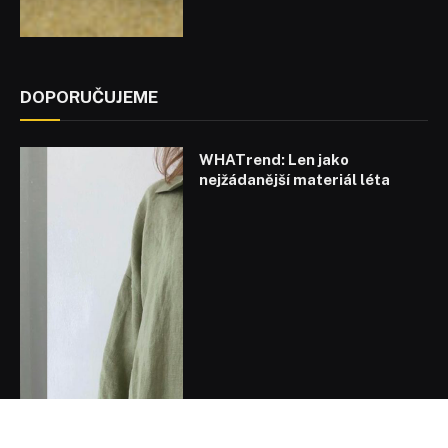
DOPORUČUJEME
WHATrend: Len jako
nejžádanější materiál léta