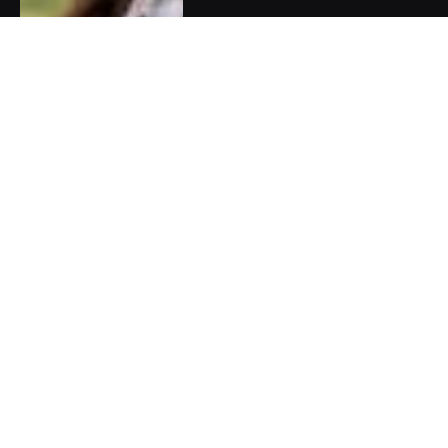
Olympijská naděje Barbora
Seemanová: Rodiče mě museli
brzdit, abych neskočila do
vody rovnou z tribuny