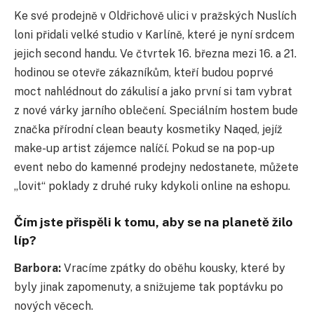
Ke své prodejně v Oldřichově ulici v pražských Nuslích
loni přidali velké studio v Karlíně, které je nyní srdcem
jejich second handu. Ve čtvrtek 16. března mezi 16. a 21.
hodinou se otevře zákazníkům, kteří budou poprvé
moct nahlédnout do zákulisí a jako první si tam vybrat
z nové várky jarního oblečení. Speciálním hostem bude
značka přírodní clean beauty kosmetiky Naqed, jejíž
make-up artist zájemce nalíčí. Pokud se na pop-up
event nebo do kamenné prodejny nedostanete, můžete
„lovit“ poklady z druhé ruky kdykoli online na eshopu.
Čím jste přispěli k tomu, aby se na planetě žilo
líp?
Barbora:
Vracíme zpátky do oběhu kousky, které by
byly jinak zapomenuty, a snižujeme tak poptávku po
nových věcech.