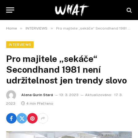
»
»
Home
INTERVIEWS
Pro majitele „sekáče“ Secondhand 1981 není udržitelnost jen trendy slovo
INTERVIEWS
Pro majitele „sekáče“
Secondhand 1981 není
udržitelnost jen trendy slovo
Alena Gurin Stará
13. 3. 2023
Aktualizováno:
17. 3.
2023
4 min Přečteno