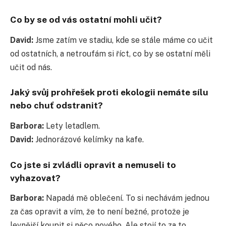
Co by se od vás ostatní mohli učit?
David:
Jsme zatím ve stadiu, kde se stále máme co učit
od ostatních, a netroufám si říct, co by se ostatní měli
učit od nás.
Jaký svůj prohřešek proti ekologii nemáte sílu
nebo chuť odstranit?
Barbora:
Lety letadlem.
David:
Jednorázové kelímky na kafe.
Co jste si zvládli opravit a nemuseli to
vyhazovat?
Barbora:
Napadá mě oblečení. To si nechávám jednou
za čas opravit a vím, že to není bežné, protože je
levnější koupit si něco nového. Ale stojí to za to.