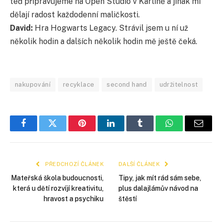
teď připravujeme na Open Studio v Karlíně a jinak mi
dělají radost každodenní maličkosti.
David:
Hra Hogwarts Legacy. Strávil jsem u ní už
několik hodin a dalších několik hodin mě ještě čeká.
nakupování
recyklace
second hand
udržitelnost
Facebook
Twitter
Pinterest
LinkedIn
Tumblr
WhatsApp
E-
mail
PŘEDCHOZÍ ČLÁNEK
DALŠÍ ČLÁNEK
Mateřská škola budoucnosti,
Tipy, jak mít rád sám sebe,
která u dětí rozvíjí kreativitu,
plus dalajlámův návod na
hravost a psychiku
štěstí