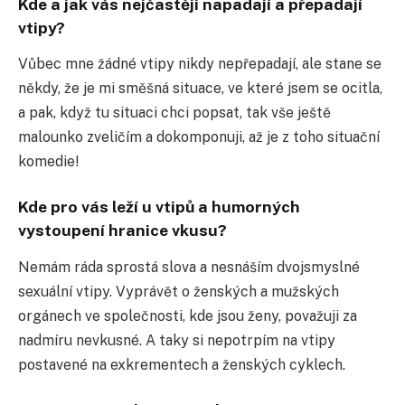
Kde a jak vás nejčastěji napadají a přepadají
vtipy?
Vůbec mne žádné vtipy nikdy nepřepadají, ale stane se
někdy, že je mi směšná situace, ve které jsem se ocitla,
a pak, když tu situaci chci popsat, tak vše ještě
malounko zveličím a dokomponuji, až je z toho situační
komedie!
Kde pro vás leží u vtipů a humorných
vystoupení hranice vkusu?
Nemám ráda sprostá slova a nesnáším dvojsmyslné
sexuální vtipy. Vyprávět o ženských a mužských
orgánech ve společnosti, kde jsou ženy, považuji za
nadmíru nevkusné. A taky si nepotrpím na vtipy
postavené na exkrementech a ženských cyklech.