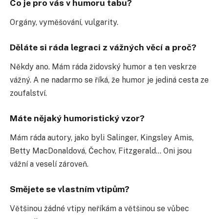
Co je pro vás v humoru tabu?
Orgány, vyměšování, vulgarity.
Děláte si ráda legraci z vážných věcí a proč?
Někdy ano. Mám ráda židovský humor a ten veskrze
vážný. A ne nadarmo se říká, že humor je jediná cesta ze
zoufalství.
Máte nějaký humoristický vzor?
Mám ráda autory, jako byli Salinger, Kingsley Amis,
Betty MacDonaldová, Čechov, Fitzgerald… Oni jsou
vážní a veselí zároveň.
Smějete se vlastním vtipům?
Většinou žádné vtipy neříkám a většinou se vůbec