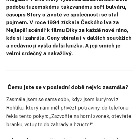
podobu tuzemskému takzvanému soft bulváru,
časopis Story o životě ve společnosti se stal
pojmem. V roce 1994 získala Českého lva za
Nejlepší scénář k filmu Díky za každé nové ráno,
kde si i zahrála. Ceny sbírala i v dalších soutěžích
a nedávno jí vyšla další knížka. A její smích je
velmi srdečný a nakažlivý.
Čemu jste se v poslední době nejvíc zasmála?
Zasmála jsem se sama sobě, když jsem kurýrovi z
Rohlíku, který nám měl přivézt potraviny, do telefonu
řekla tento pokyn: „Zazvoňte na horní zvonek, otevřete
branku, vstupte do zahrady a bzučte!“