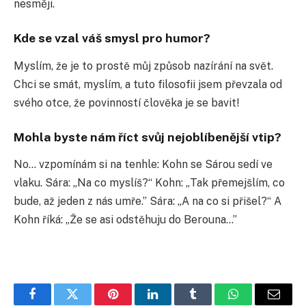
nesměji.
Kde se vzal váš smysl pro humor?
Myslím, že je to prostě můj způsob nazírání na svět.
Chci se smát, myslím, a tuto filosofii jsem převzala od
svého otce, že povinností člověka je se bavit!
Mohla byste nám říct svůj nejoblíbenější vtip?
No… vzpomínám si na tenhle: Kohn se Sárou sedí ve
vlaku. Sára: „Na co myslíš?“ Kohn: „Tak přemejšlím, co
bude, až jeden z nás umře.” Sára: „A na co si přišel?“ A
Kohn říká: „Že se asi odstěhuju do Berouna…”
Facebook
Twitter
Pinterest
LinkedIn
Tumblr
WhatsApp
E-