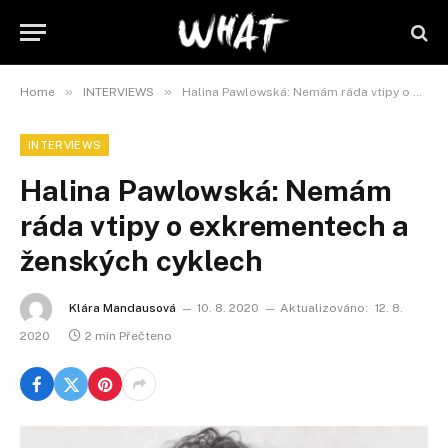
»
»
Home
INTERVIEWS
Halina Pawlowská: Nemám ráda vtipy o exkrementech a ženských cyklech
INTERVIEWS
Halina Pawlowská: Nemám
ráda vtipy o exkrementech a
ženských cyklech
Klára Mandausová
10. 8. 2020
Aktualizováno:
12. 8.
2020
2 min Přečteno