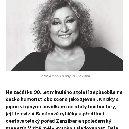
Foto: Archiv Haliny Pawlowské
Na začátku 90. let minulého století zapůsobila na
české humoristické scéně jako zjevení. Knížky s
jejími vtipnými povídkami se staly bestsellery,
její televizní Banánové rybičky a předtím i
cestovatelský pořad Zanzibar a společenský
magazín V žitě měly vysokou sledovanost. Dala