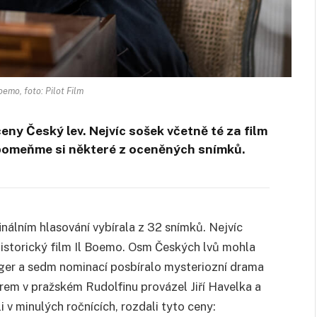
oemo, foto: Pilot Film
eny Český lev. Nejvíc sošek včetně té za film
ipomeňme si některé z oceněných snímků.
inálním hlasování vybírala z 32 snímků. Nejvíc
historický film Il Boemo. Osm Českých lvů mohla
ger a sedm nominací posbíralo mysteriozní drama
em v pražském Rudolfinu provázel Jiří Havelka a
 v minulých ročnících, rozdali tyto ceny: