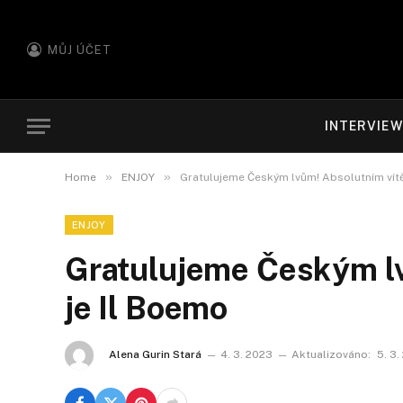
MŮJ ÚČET
INTERVIE
»
»
Home
ENJOY
Gratulujeme Českým lvům! Absolutním vít
ENJOY
Gratulujeme Českým l
je Il Boemo
Alena Gurin Stará
4. 3. 2023
Aktualizováno:
5. 3.