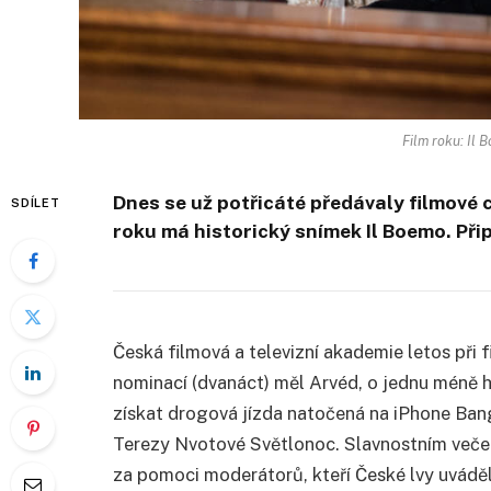
Film roku: Il B
Dnes se už potřicáté předávaly filmové c
SDÍLET
roku má historický snímek Il Boemo. Př
Česká filmová a televizní akademie letos při f
nominací (dvanáct) měl Arvéd, o jednu méně 
získat drogová jízda natočená na iPhone Ban
Terezy Nvotové Světlonoc. Slavnostním večer
za pomoci moderátorů, kteří České lvy uváděli