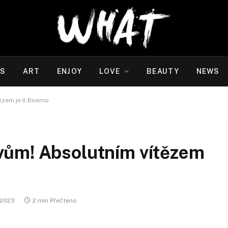
WS
ART
ENJOY
LOVE
BEAUTY
NEWS
ězem je Il Boemo
vům! Absolutním vítězem
 2023
2 min Přečteno