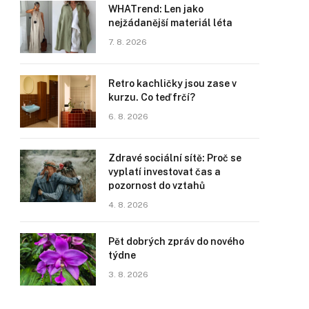
WHATrend: Len jako
nejžádanější materiál léta
7. 8. 2026
Retro kachličky jsou zase v
kurzu. Co teď frčí?
6. 8. 2026
Zdravé sociální sítě: Proč se
vyplatí investovat čas a
pozornost do vztahů
4. 8. 2026
Pět dobrých zpráv do nového
týdne
3. 8. 2026