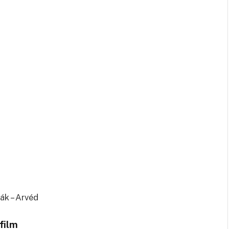
ák – Arvéd
film