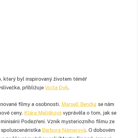
, který byl inspirovaný životem téměř
livečka, přibližuje
Vojta Dyk
.
inované filmy a osobnosti.
Marsell Bendig
se nám
ilmové ceny.
Klára Melíšková
vyprávěla o tom, jak se
 minisérii Podezření. Vznik mysteriozního filmu ze
 spoluscenáristka
Barbora Námerová
. O dobovém