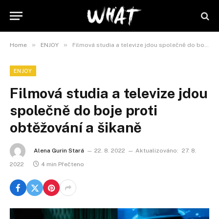
»
»
Home
ENJOY
Filmová studia a televize jdou společně do boje proti obtěžování a šikaně
ENJOY
Filmová studia a televize jdou
společně do boje proti
obtěžování a šikaně
Alena Gurin Stará
22. 8. 2022
Aktualizováno:
27. 8.
2022
4 min Přečteno