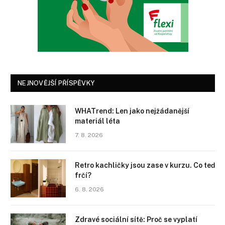
NEJNOVĚJŠÍ PŘÍSPĚVKY
WHATrend: Len jako nejžádanější
materiál léta
7. 8. 2026
Retro kachličky jsou zase v kurzu. Co teď
frčí?
6. 8. 2026
Zdravé sociální sítě: Proč se vyplatí