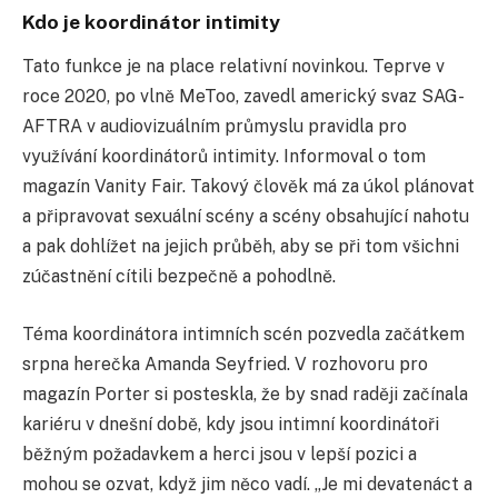
Kdo je koordinátor intimity
Tato funkce je na place relativní novinkou. Teprve v
roce 2020, po vlně MeToo, zavedl americký svaz SAG-
AFTRA v audiovizuálním průmyslu pravidla pro
využívání koordinátorů intimity. Informoval o tom
magazín Vanity Fair. Takový člověk má za úkol plánovat
a připravovat sexuální scény a scény obsahující nahotu
a pak dohlížet na jejich průběh, aby se při tom všichni
zúčastnění cítili bezpečně a pohodlně.
Téma koordinátora intimních scén pozvedla začátkem
srpna herečka Amanda Seyfried. V rozhovoru pro
magazín Porter si posteskla, že by snad raději začínala
kariéru v dnešní době, kdy jsou intimní koordinátoři
běžným požadavkem a herci jsou v lepší pozici a
mohou se ozvat, když jim něco vadí. „Je mi devatenáct a