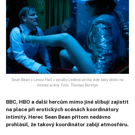
Sean Bean s Lenou Hall v seriálu Ledová archa, kde taky došlo na
intimní scény. Foto: Thomas Burstyn
BBC, HBO a další hercům mimo jiné slibují zajistit
na place při erotických scénách koordinátory
intimity. Herec Sean Bean přitom nedávno
prohlásil, že takový koordinátor zabíjí atmosféru.