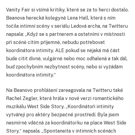
Vanity Fair si všímá kritiky, které se za to herci dostalo.
Beanova herecká kolegyně Lena Hall, která s ním
točila intimní scény v seriálu Ledová archa, na Twitteru
napsala: „Když se s partnerem a ostatními v místnosti
při scéně cítím příjemně, nebudu potřebovat
koordinátora intimity. ALE pokud se nějaká má část
bude cítit divně, vulgárně nebo moc odhalená a tak dál,
buď zpochybním nezbytnost scény, nebo si vyžádám
koordinátora intimity.“
Na Beanovo prohlášení zareagovala na Twitteru také
Rachel Zegler, která hrála v nové verzi romantického
muzikálu West Side Story. „Koordinátoři intimity
vytvářejí pro aktéry bezpečné prostředí. Byla jsem
nesmírně vděčná za koordinátorku na place West Side
Story,“ napsala. „Spontaneita v intimních scénách