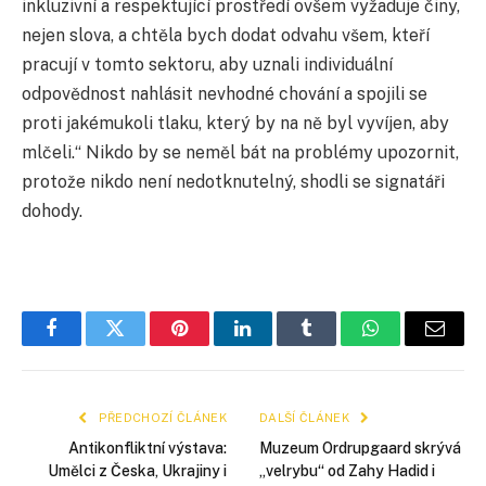
inkluzivní a respektující prostředí ovšem vyžaduje činy,
nejen slova, a chtěla bych dodat odvahu všem, kteří
pracují v tomto sektoru, aby uznali individuální
odpovědnost nahlásit nevhodné chování a spojili se
proti jakémukoli tlaku, který by na ně byl vyvíjen, aby
mlčeli.“ Nikdo by se neměl bát na problémy upozornit,
protože nikdo není nedotknutelný, shodli se signatáři
dohody.
Facebook
Twitter
Pinterest
LinkedIn
Tumblr
WhatsApp
E-
mail
PŘEDCHOZÍ ČLÁNEK
DALŠÍ ČLÁNEK
Antikonfliktní výstava:
Muzeum Ordrupgaard skrývá
Umělci z Česka, Ukrajiny i
„velrybu“ od Zahy Hadid i