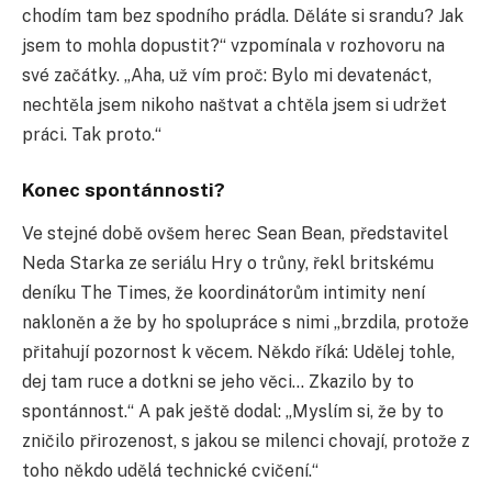
chodím tam bez spodního prádla. Děláte si srandu? Jak
jsem to mohla dopustit?“ vzpomínala v rozhovoru na
své začátky. „Aha, už vím proč: Bylo mi devatenáct,
nechtěla jsem nikoho naštvat a chtěla jsem si udržet
práci. Tak proto.“
Konec spontánnosti?
Ve stejné době ovšem herec Sean Bean, představitel
Neda Starka ze seriálu Hry o trůny, řekl britskému
deníku The Times, že koordinátorům intimity není
nakloněn a že by ho spolupráce s nimi „brzdila, protože
přitahují pozornost k věcem. Někdo říká: Udělej tohle,
dej tam ruce a dotkni se jeho věci… Zkazilo by to
spontánnost.“ A pak ještě dodal: „Myslím si, že by to
zničilo přirozenost, s jakou se milenci chovají, protože z
toho někdo udělá technické cvičení.“