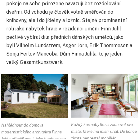
pokoje na sebe přirozeně navazují bez rozdělování
dveřmi. Od vchodu je člověk volně směřován do
knihovny, ale i do jídelny a ložnic. Stejně prominentní
roli jako nábytek hraje v rezidenci umění. Finn Juhl
pečlivě vybíral díla předních dánských umělců, jako
byli Vilhelm Lundstrøm, Asger Jorn, Erik Thommesen a
Sonja Ferlov Mancoba. Dům Finna Juhla, to je jeden
velký Gesamtkunstwerk.
Každý kus nábytku si zachoval své
Nahlédnout do domova
místo, které mu mistr určil. Do konce
modernistického architekta Finna
života nepřestal mobiliář
Juhla přináší pocit, jako byste se mu