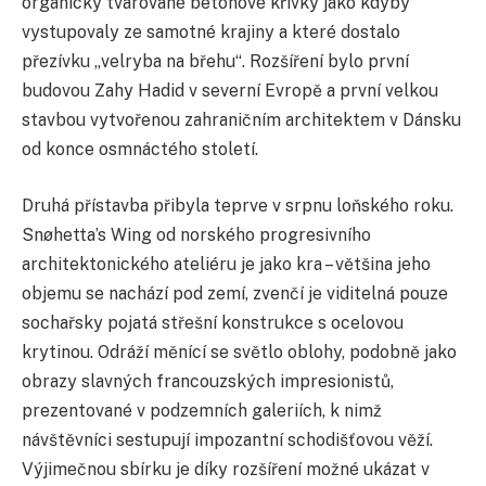
organicky tvarované betonové křivky jako kdyby
vystupovaly ze samotné krajiny a které dostalo
přezívku „velryba na břehu“. Rozšíření bylo první
budovou Zahy Hadid v severní Evropě a první velkou
stavbou vytvořenou zahraničním architektem v Dánsku
od konce osmnáctého století.
Druhá přístavba přibyla teprve v srpnu loňského roku.
Snøhetta’s Wing od norského progresivního
architektonického ateliéru je jako kra – většina jeho
objemu se nachází pod zemí, zvenčí je viditelná pouze
sochařsky pojatá střešní konstrukce s ocelovou
krytinou. Odráží měnící se světlo oblohy, podobně jako
obrazy slavných francouzských impresionistů,
prezentované v podzemních galeriích, k nimž
návštěvníci sestupují impozantní schodišťovou věží.
Výjimečnou sbírku je díky rozšíření možné ukázat v