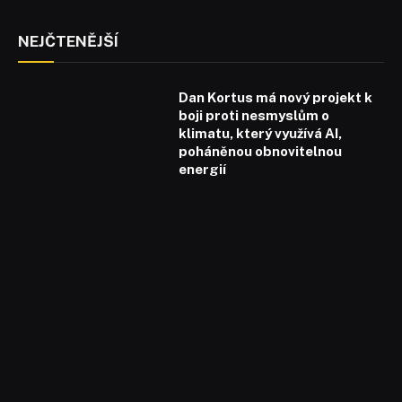
NEJČTENĚJŠÍ
Dan Kortus má nový projekt k
boji proti nesmyslům o
klimatu, který využívá AI,
poháněnou obnovitelnou
energií