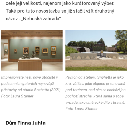
celé její velikosti, nejenom jako kurátorovaný výběr.
Také pro tuto novostavbu se již stačil vžít druhotný
název – „Nebeská zahrada“.
Impresionisté našli nové útočiště v
Pavilon od ateliéru Snøhetta je jako
podzemních galeriích nejnovější
kra, většina jeho objemu je schovaná
přístavby od studia Snøhetta (2021).
pod terénem, nad ním se nachází jen
Foto: Laura Stamer
pochozí střecha, která sama o sobě
vypadá jako umělecké dílo v krajině.
Foto: Laura Stamer
Dům Finna Juhla