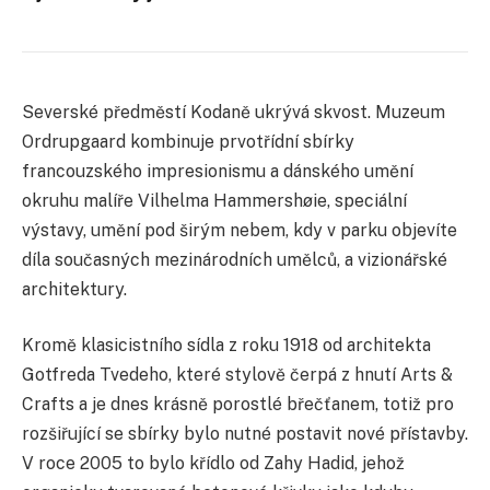
Severské předměstí Kodaně ukrývá skvost. Muzeum
Ordrupgaard kombinuje prvotřídní sbírky
francouzského impresionismu a dánského umění
okruhu malíře Vilhelma Hammershøie, speciální
výstavy, umění pod širým nebem, kdy v parku objevíte
díla současných mezinárodních umělců, a vizionářské
architektury.
Kromě klasicistního sídla z roku 1918 od architekta
Gotfreda Tvedeho, které stylově čerpá z hnutí Arts &
Crafts a je dnes krásně porostlé břečťanem, totiž pro
rozšiřující se sbírky bylo nutné postavit nové přístavby.
V roce 2005 to bylo křídlo od Zahy Hadid, jehož