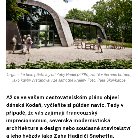
Organické linie přístavby od Zahy Hadid (2005), zalité v černém betonu,
jako kdyby vystupovaly ze samotné krajiny. Foto: Paul Skovkabbe
Až se ve vašem cestovatelském plánu objeví
dánská Kodaň, vyčleňte si půlden navíc. Tedy v
případě, že vás zajímají francouzský
impresionismus, severská modernistická
architektura a design nebo současné stavitelství
a jeho hvězdy jako Zaha Hadid či Snøhetta.