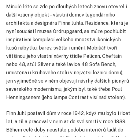
Minulé léto se zde po dlouhých letech znovu otevřel i
další vzácný objekt – vlastní domov legendárního
architekta a designéra Finna Juhla. Rezidence, která je
nyní součástí muzea Ordrupgaard, se může pochlubit
inspirativní kompilací velkého množství ikonických
kusů nábytku, barev, světla i umění. Mobiliář tvoří
většinou jeho vlastní návrhy (židle Pelican, Cheftain
nebo 48, stůl Silver a také lavice 48 Sofa Bench,
umístěná u kruhového stolu v největší ložnici domu),
jen výjimečně se v něm objevují návrhy dalších pionýrů
severského modernismu, jakým byl také třeba Poul
Henningsenem (jeho lampa Contrast visí nad stolem).
Finn Juhl postavil dům v roce 1942, když mu bylo třicet
let, a žil a pracoval v něm až do své smrti v roce 1989.
Během celé doby neustále podobu interiérů ladil do