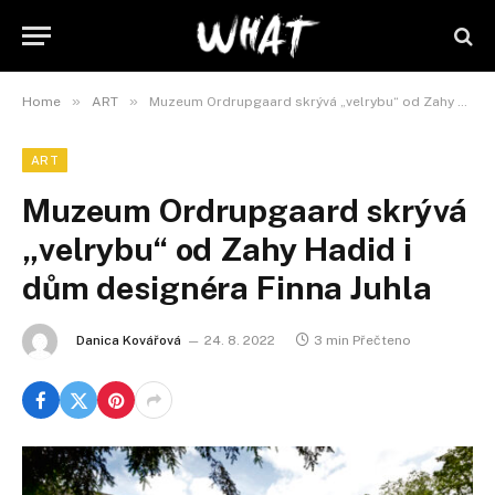
»
»
Home
ART
Muzeum Ordrupgaard skrývá „velrybu“ od Zahy Hadid i dům designéra Finna Juhla
ART
Muzeum Ordrupgaard skrývá
„velrybu“ od Zahy Hadid i
dům designéra Finna Juhla
Danica Kovářová
24. 8. 2022
3 min Přečteno