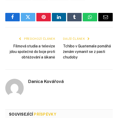
Facebook
Twitter
Pinterest
LinkedIn
Tumblr
WhatsApp
E-
mail
PŘEDCHOZÍ ČLÁNEK
DALŠÍ ČLÁNEK
Filmová studia a televize
Tchibo v Guatemale pomáhá
jdou společně do boje proti
ženám vymanit se z pasti
obtěžování a šikaně
chudoby
Danica Kovářová
SOUVISEJÍCÍ
PŘÍSPĚVKY