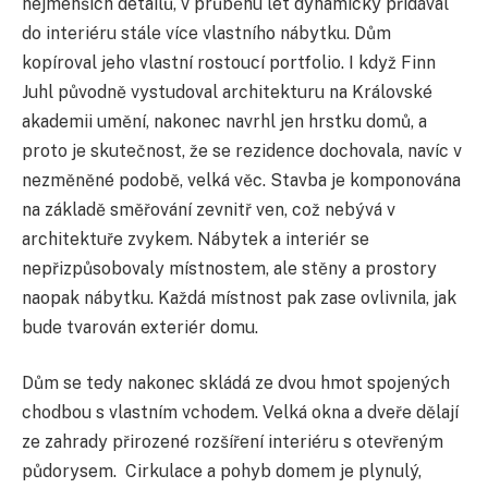
nejmenších detailů, v průběhu let dynamicky přidával
do interiéru stále více vlastního nábytku. Dům
kopíroval jeho vlastní rostoucí portfolio. I když Finn
Juhl původně vystudoval architekturu na Královské
akademii umění, nakonec navrhl jen hrstku domů, a
proto je skutečnost, že se rezidence dochovala, navíc v
nezměněné podobě, velká věc. Stavba je komponována
na základě směřování zevnitř ven, což nebývá v
architektuře zvykem. Nábytek a interiér se
nepřizpůsobovaly místnostem, ale stěny a prostory
naopak nábytku. Každá místnost pak zase ovlivnila, jak
bude tvarován exteriér domu.
Dům se tedy nakonec skládá ze dvou hmot spojených
chodbou s vlastním vchodem. Velká okna a dveře dělají
ze zahrady přirozené rozšíření interiéru s otevřeným
půdorysem. Cirkulace a pohyb domem je plynulý,