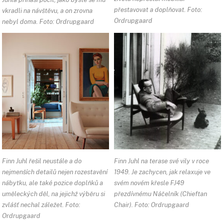
přestavovat a doplňovat. Foto:
vkradli na návštěvu, a on zrovna
Ordrupgaard
nebyl doma. Foto: Ordrupgaard
Finn Juhl řešil neustále a do
Finn Juhl na terase své vily v roce
nejmenších detailů nejen rozestavění
1949. Je zachycen, jak relaxuje ve
nábytku, ale také pozice doplňků a
svém novém křesle FJ49
uměleckých děl, na jejichž výběru si
přezdívnému Náčelník (Chieftan
zvlášť nechal záležet. Foto:
Chair). Foto: Ordrupgaard
Ordrupgaard