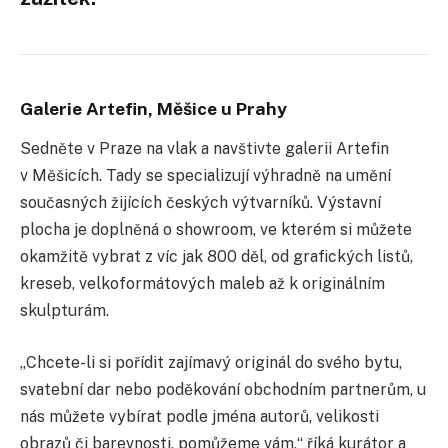
Galerie Artefin, Měšice u Prahy
Sedněte v Praze na vlak a navštivte galerii Artefin
v Měšicích. Tady se specializují výhradně na umění
současných žijících českých výtvarníků. Výstavní
plocha je doplněná o showroom, ve kterém si můžete
okamžitě vybrat z víc jak 800 děl, od grafických listů,
kreseb, velkoformátových maleb až k originálním
skulpturám.
„Chcete-li si pořídit zajímavý originál do svého bytu,
svatební dar nebo poděkování obchodním partnerům, u
nás můžete vybírat podle jména autorů, velikosti
obrazů či barevnosti, pomůžeme vám,“ říká kurátor a