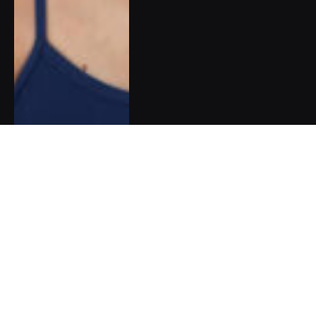
Pět dobrých zpráv do nového
týdne