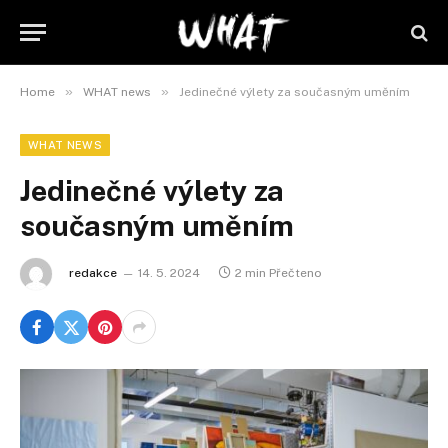
»
»
Home
WHAT news
Jedinečné výlety za současným uměním
WHAT NEWS
Jedinečné výlety za
současným uměním
redakce
14. 5. 2024
2 min Přečteno