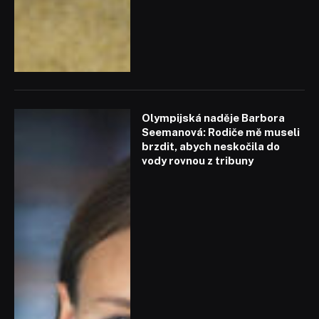
Olympijská naděje Barbora
Seemanová: Rodiče mě museli
brzdit, abych neskočila do
vody rovnou z tribuny