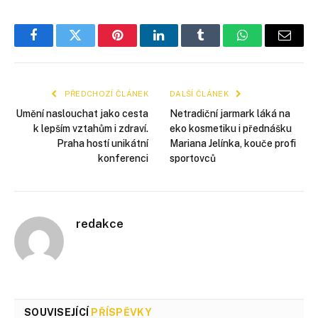
Facebook
Twitter
Pinterest
LinkedIn
Tumblr
WhatsApp
E-
mail
PŘEDCHOZÍ ČLÁNEK
DALŠÍ ČLÁNEK
Umění naslouchat jako cesta
Netradiční jarmark láká na
k lepším vztahům i zdraví.
eko kosmetiku i přednášku
Praha hostí unikátní
Mariana Jelínka, kouče profi
konferenci
sportovců
redakce
SOUVISEJÍCÍ
PŘÍSPĚVKY