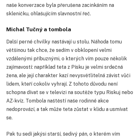
naše konverzace byla přerušena zacinkáním na
skleničku, ohlašujícím slavnostní řeč.
Michal Tučný a tombola
Další perné chvilky nastávají u stolu. Náhoda tomu
většinou tak chce, že sedím v obklopení velmi
vzdálenými příbuznými, o kterých vím pouze několik
zajímavostí: například teta z Písku je velmi srdečná
žena, ale její charakter kazí nevysvětlitelná závist vůči
lidem, kteří cokoliv vyhrají. Z tohoto důvodu není
schopna dívat se v televizi na soutěže typu Riskuj nebo
AZ-kvíz. Tombola naštěstí naše rodinné akce
nedoprovází, a tak může teta zůstat v klidu a usmívat
se.
Pak tu sedí jakýsi starší, šedivý pán, o kterém vím