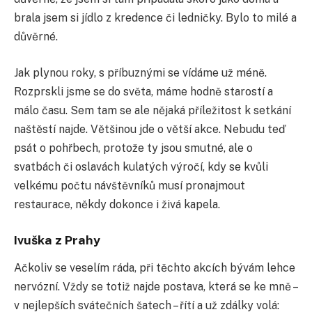
brala jsem si jídlo z kredence či ledničky. Bylo to milé a
důvěrné.
Jak plynou roky, s příbuznými se vídáme už méně.
Rozprskli jsme se do světa, máme hodně starostí a
málo času. Sem tam se ale nějaká příležitost k setkání
naštěstí najde. Většinou jde o větší akce. Nebudu teď
psát o pohřbech, protože ty jsou smutné, ale o
svatbách či oslavách kulatých výročí, kdy se kvůli
velkému počtu návštěvníků musí pronajmout
restaurace, někdy dokonce i živá kapela.
Ivuška z Prahy
Ačkoliv se veselím ráda, při těchto akcích bývám lehce
nervózní. Vždy se totiž najde postava, která se ke mně –
v nejlepších svátečních šatech – řítí a už zdálky volá: