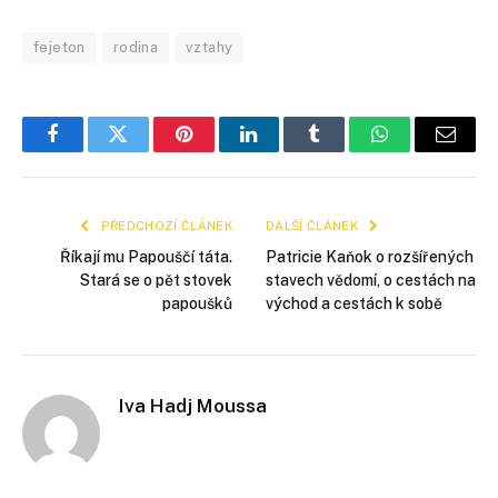
fejeton
rodina
vztahy
Facebook
Twitter
Pinterest
LinkedIn
Tumblr
WhatsApp
E-
mail
PŘEDCHOZÍ ČLÁNEK
DALŠÍ ČLÁNEK
Říkají mu Papouščí táta.
Patricie Kaňok o rozšířených
Stará se o pět stovek
stavech vědomí, o cestách na
papoušků
východ a cestách k sobě
Iva Hadj Moussa