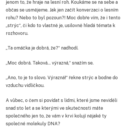
jenom to, že hraje na lesní roh. Koukáme se na sebe a
občas se usmějeme. Jak jen začít konverzaci o lesním
rohu? Nebo to byl pozoun?! Moc dobře vím, že i tento
„strýc“, či kdo to vlastně je, usilovně hledá témata k
rozhovoru.
„Ta omáčka je dobrá, že?“ nadhodí.
„Moc dobrá. Taková… výrazná,“ snažím se.
„Ano, to je to slovo. Výrazná!“ řekne strýc a bodne do
vzduchu vidličkou.
A vůbec, o čem si povídat s lidmi, které jsme neviděli
snad sto let a se kterými ve skutečnosti máte
společného jen to, že vám v krvi kolují nějaké ty
společné molekuly DNA?