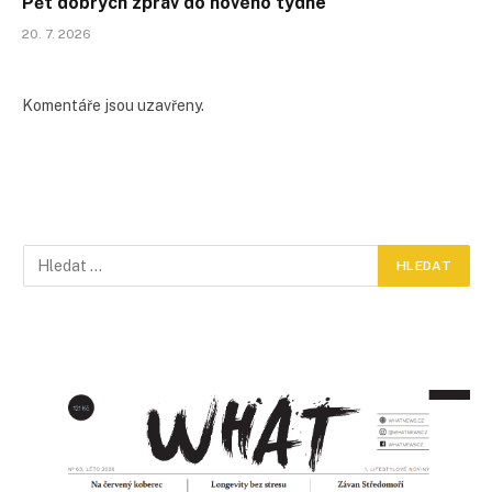
Pět dobrých zpráv do nového týdne
20. 7. 2026
Komentáře jsou uzavřeny.