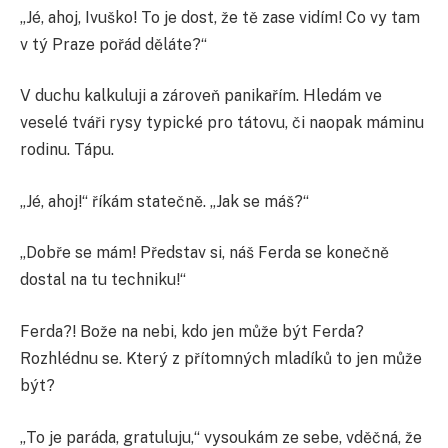
„Jé, ahoj, Ivuško! To je dost, že tě zase vidím! Co vy tam
v tý Praze pořád děláte?“
V duchu kalkuluji a zároveň panikařím. Hledám ve
veselé tváři rysy typické pro tátovu, či naopak máminu
rodinu. Tápu.
„Jé, ahoj!“ říkám statečně. „Jak se máš?“
„Dobře se mám! Představ si, náš Ferda se konečně
dostal na tu techniku!“
Ferda?! Bože na nebi, kdo jen může být Ferda?
Rozhlédnu se. Který z přítomných mladíků to jen může
být?
„To je paráda, gratuluju,“ vysoukám ze sebe, vděčná, že