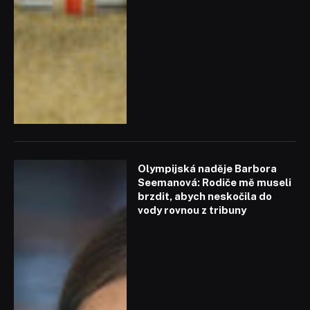
Olympijská naděje Barbora
Seemanová: Rodiče mě museli
brzdit, abych neskočila do
vody rovnou z tribuny