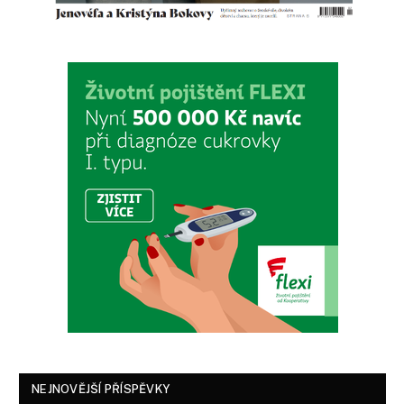
NEJNOVĚJŠÍ PŘÍSPĚVKY