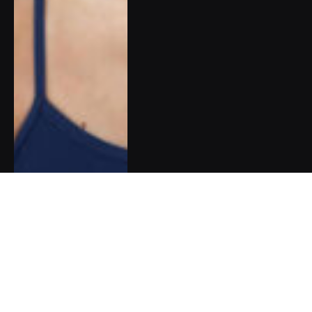
Pět dobrých zpráv do nového
týdne