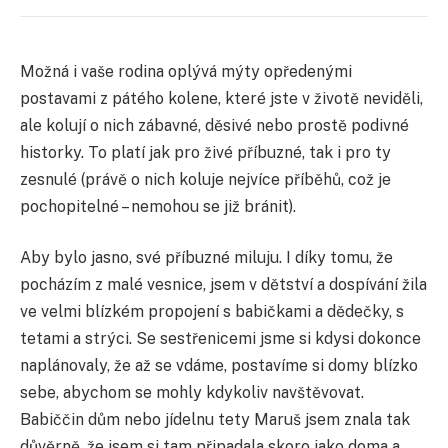
Možná i vaše rodina oplývá mýty opředenými
postavami z pátého kolene, které jste v životě neviděli,
ale kolují o nich zábavné, děsivé nebo prostě podivné
historky. To platí jak pro živé příbuzné, tak i pro ty
zesnulé (právě o nich koluje nejvíce příběhů, což je
pochopitelné – nemohou se již bránit).
Aby bylo jasno, své příbuzné miluju. I díky tomu, že
pocházím z malé vesnice, jsem v dětství a dospívání žila
ve velmi blízkém propojení s babičkami a dědečky, s
tetami a strýci. Se sestřenicemi jsme si kdysi dokonce
naplánovaly, že až se vdáme, postavíme si domy blízko
sebe, abychom se mohly kdykoliv navštěvovat.
Babiččin dům nebo jídelnu tety Maruš jsem znala tak
důvěrně, že jsem si tam připadala skoro jako doma a