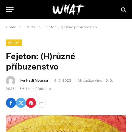
»
»
Home
ENJOY
Fejeton: (H)různé příbuzenstvo
ENJOY
Fejeton: (H)různé
příbuzenstvo
Iva Hadj Moussa
6. 5. 2023
Aktualizováno:
6. 5.
2023
4 min Přečteno