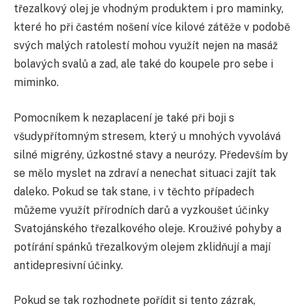
třezalkový olej je vhodným produktem i pro maminky,
které ho při častém nošení více kilové zátěže v podobě
svých malých ratolestí mohou využít nejen na masáž
bolavých svalů a zad, ale také do koupele pro sebe i
miminko.
Pomocníkem k nezaplacení je také při boji s
všudypřítomným stresem, který u mnohých vyvolává
silné migrény, úzkostné stavy a neurózy. Především by
se mělo myslet na zdraví a nenechat situaci zajít tak
daleko. Pokud se tak stane, i v těchto případech
můžeme využít přírodních darů a vyzkoušet účinky
Svatojánského třezalkového oleje. Krouživé pohyby a
potírání spánků třezalkovým olejem zklidňují a mají
antidepresivní účinky.
Pokud se tak rozhodnete pořídit si tento zázrak,