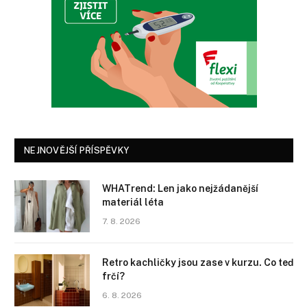
NEJNOVĚJŠÍ PŘÍSPĚVKY
WHATrend: Len jako nejžádanější
materiál léta
7. 8. 2026
Retro kachličky jsou zase v kurzu. Co teď
frčí?
6. 8. 2026