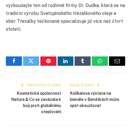
vyzkoušejte ten od rodinné firmy Dr. Dudka, která se na
tradiční výrobu Svatojánského třezalkového oleje a
sběr Třezalky tečkované specializuje již více než čtvrt
století.
Facebook
Twitter
Pinterest
LinkedIn
Tumblr
WhatsApp
E-
mail
PŘEDCHOZÍ ČLÁNEK
DALŠÍ ČLÁNEK
Kosmetická společnost
Kolíbalova výstava na
Natura & Co se zavázala k
bienále v Benátkách může
boji proti globálnímu
opět okouzlovat
oteplování