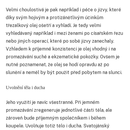
Velmi choulostivá je pak například i péče o jizvy, které
díky svým hojivým a protizánětlivým účinkům
třezalkový olej ošetří a vyhladí. Je tedy velmi
vyhledávaný například i mezi ženami po císařském řezu
nebo jiných operací, které po sobě jizvy zanechaly.
Vzhledem k příjemné konzistenci je olej vhodný i na
promazávání suché a ekzematické pokožky. Ovšem je
nutné poznamenat, že olej se hodí opravdu až po
slunění a neměl by být použit před pobytem na slunci.
Uvolnění těla i ducha
Jeho využití je navíc všestranné. Při jemném
promazávání zregeneruje jednotlivé části těla, ale
zároveň bude příjemným společníkem i během
koupele. Uvolňuje totiž tělo i ducha. Svatojánský