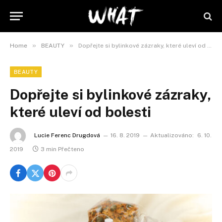
»
»
Home
BEAUTY
Dopřejte si bylinkové zázraky, které uleví od bolesti
BEAUTY
Dopřejte si bylinkové zázraky,
které uleví od bolesti
Lucie Ferenc Drugdová
16. 8. 2019
Aktualizováno:
6. 10.
2019
3 min Přečteno