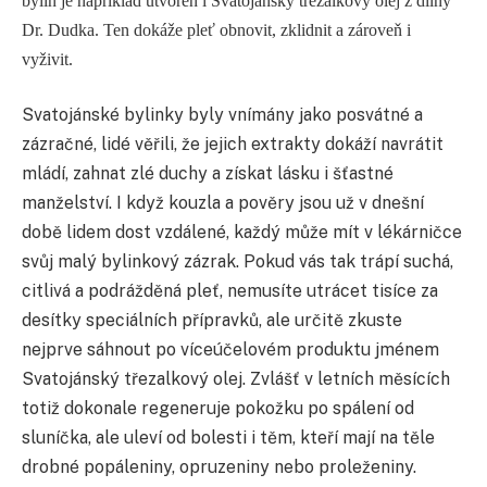
bylin je například utvořen i Svatojánský třezalkový olej z dílny
Dr. Dudka. Ten dokáže pleť obnovit, zklidnit a zároveň i
vyživit.
Svatojánské bylinky byly vnímány jako posvátné a
zázračné, lidé věřili, že jejich extrakty dokáží navrátit
mládí, zahnat zlé duchy a získat lásku i šťastné
manželství. I když kouzla a pověry jsou už v dnešní
době lidem dost vzdálené, každý může mít v lékárničce
svůj malý bylinkový zázrak. Pokud vás tak trápí suchá,
citlivá a podrážděná pleť, nemusíte utrácet tisíce za
desítky speciálních přípravků, ale určitě zkuste
nejprve sáhnout po víceúčelovém produktu jménem
Svatojánský třezalkový olej. Zvlášť v letních měsících
totiž dokonale regeneruje pokožku po spálení od
sluníčka, ale uleví od bolesti i těm, kteří mají na těle
drobné popáleniny, opruzeniny nebo proleženiny.