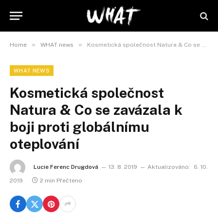
»
»
Home
WHAT news
Kosmetická společnost Natura & Co se zavázala k boji proti globálnímu oteplování
WHAT NEWS
Kosmetická společnost
Natura & Co se zavázala k
boji proti globálnímu
oteplování
Lucie Ferenc Drugdová
13. 8. 2019
Aktualizováno:
6. 10.
2019
2 min Přečteno