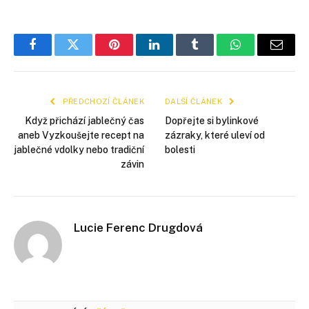
Facebook
Twitter
Pinterest
LinkedIn
Tumblr
WhatsApp
E-
mail
PŘEDCHOZÍ ČLÁNEK
DALŠÍ ČLÁNEK
Když přichází jablečný čas
Dopřejte si bylinkové
aneb Vyzkoušejte recept na
zázraky, které uleví od
jablečné vdolky nebo tradiční
bolesti
závin
Lucie Ferenc Drugdová