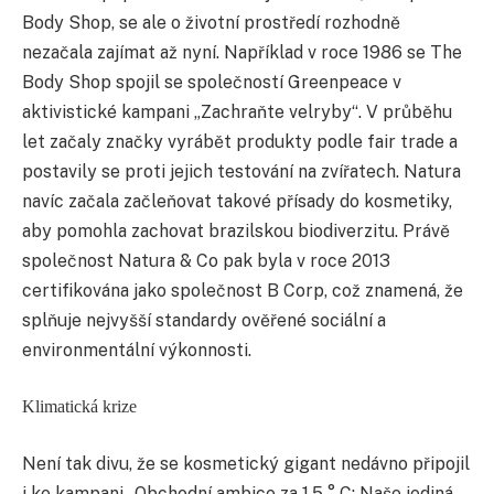
Body Shop, se ale o životní prostředí rozhodně
nezačala zajímat až nyní. Například v roce 1986 se The
Body Shop spojil se společností Greenpeace v
aktivistické kampani „Zachraňte velryby“. V průběhu
let začaly značky vyrábět produkty podle fair trade a
postavily se proti jejich testování na zvířatech. Natura
navíc začala začleňovat takové přísady do kosmetiky,
aby pomohla zachovat brazilskou biodiverzitu. Právě
společnost Natura & Co pak byla v roce 2013
certifikována jako společnost B Corp, což znamená, že
splňuje nejvyšší standardy ověřené sociální a
environmentální výkonnosti.
Klimatická krize
Není tak divu, že se kosmetický gigant nedávno připojil
i ke kampani „Obchodní ambice za 1,5 ° C: Naše jediná