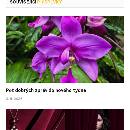
SOUVISEJÍCÍ
PŘÍSPĚVKY
Pět dobrých zpráv do nového týdne
3. 8. 2026