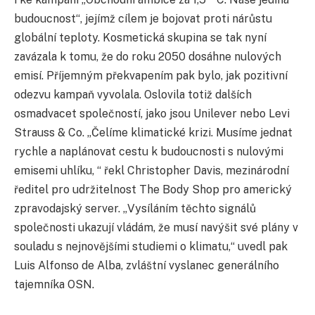
budoucnost“, jejímž cílem je bojovat proti nárůstu
globální teploty. Kosmetická skupina se tak nyní
zavázala k tomu, že do roku 2050 dosáhne nulových
emisí. Příjemným překvapením pak bylo, jak pozitivní
odezvu kampaň vyvolala. Oslovila totiž dalších
osmadvacet společností, jako jsou Unilever nebo Levi
Strauss & Co. „Čelíme klimatické krizi. Musíme jednat
rychle a naplánovat cestu k budoucnosti s nulovými
emisemi uhlíku, “ řekl Christopher Davis, mezinárodní
ředitel pro udržitelnost The Body Shop pro americký
zpravodajský server. „Vysíláním těchto signálů
společnosti ukazují vládám, že musí navýšit své plány v
souladu s nejnovějšími studiemi o klimatu,“ uvedl pak
Luis Alfonso de Alba, zvláštní vyslanec generálního
tajemníka OSN.