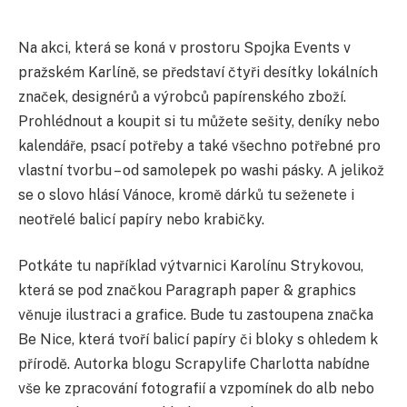
Na akci, která se koná v prostoru Spojka Events v
pražském Karlíně, se představí čtyři desítky lokálních
značek, designérů a výrobců papírenského zboží.
Prohlédnout a koupit si tu můžete sešity, deníky nebo
kalendáře, psací potřeby a také všechno potřebné pro
vlastní tvorbu – od samolepek po washi pásky. A jelikož
se o slovo hlásí Vánoce, kromě dárků tu seženete i
neotřelé balicí papíry nebo krabičky.
Potkáte tu například výtvarnici Karolínu Strykovou,
která se pod značkou Paragraph paper & graphics
věnuje ilustraci a grafice. Bude tu zastoupena značka
Be Nice, která tvoří balicí papíry či bloky s ohledem k
přírodě. Autorka blogu Scrapylife Charlotta nabídne
vše ke zpracování fotografií a vzpomínek do alb nebo