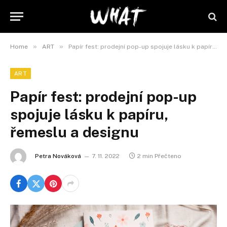
»
»
Home
ART
Papír fest: prodejní pop-up spojuje lásku k papíru, řemeslu a designu
ART
Papír fest: prodejní pop-up
spojuje lásku k papíru,
řemeslu a designu
Petra Nováková
7. 11. 2022
2 min Přečteno