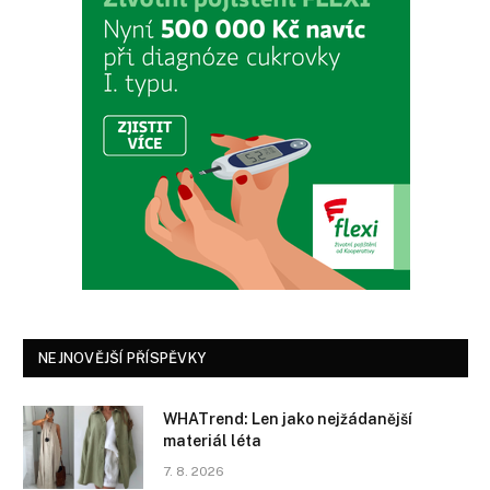
NEJNOVĚJŠÍ PŘÍSPĚVKY
WHATrend: Len jako nejžádanější
materiál léta
7. 8. 2026