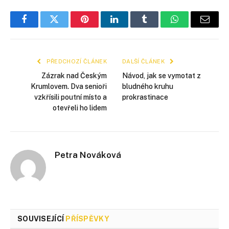
Facebook
Twitter
Pinterest
LinkedIn
Tumblr
WhatsApp
E-
mail
PŘEDCHOZÍ ČLÁNEK
DALŠÍ ČLÁNEK
Zázrak nad Českým
Návod, jak se vymotat z
Krumlovem. Dva senioři
bludného kruhu
vzkřísili poutní místo a
prokrastinace
otevřeli ho lidem
Petra Nováková
SOUVISEJÍCÍ
PŘÍSPĚVKY