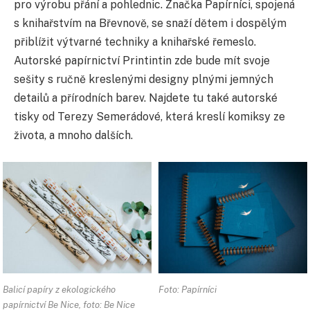
pro výrobu přání a pohlednic. Značka Papírníci, spojená
s knihařstvím na Břevnově, se snaží dětem i dospělým
přiblížit výtvarné techniky a knihařské řemeslo.
Autorské papírnictví Printintin zde bude mít svoje
sešity s ručně kreslenými designy plnými jemných
detailů a přírodních barev. Najdete tu také autorské
tisky od Terezy Semerádové, která kreslí komiksy ze
života, a mnoho dalších.
Balicí papíry z ekologického
Foto: Papírníci
papírnictví Be Nice, foto: Be Nice