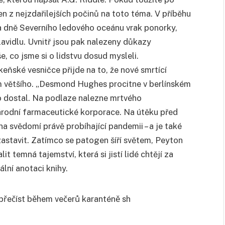
en z nejzdařilejších počinů na toto téma. V příběhu
na dně Severního ledového oceánu vrak ponorky,
vidlu. Uvnitř jsou pak nalezeny důkazy
 co jsme si o lidstvu dosud mysleli.
ňské vesničce přijde na to, že nové smrtící
 většího. „Desmond Hughes procitne v berlínském
ho dostal. Na podlaze nalezne mrtvého
rodní farmaceutické korporace. Na útěku před
 na svědomí právě probíhající pandemii – a je také
 zastavit. Zatímco se patogen šíří světem, Peyton
temná tajemství, která si jistí lidé chtějí za
ální anotaci knihy.