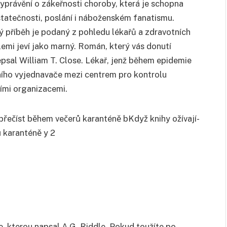
 Vyprávění o zákeřnosti choroby, která je schopna
statečnosti, poslání i náboženském fanatismu.
vý příběh je podaný z pohledu lékařů a zdravotních
chvílemi jeví jako marný. Román, který vás donutí
epsal William T. Close. Lékař, jenž během epidemie
ního vyjednavače mezi centrem pro kontrolu
ími organizacemi.
e, kterou napsal A.G. Riddle. Pokud toužíte po