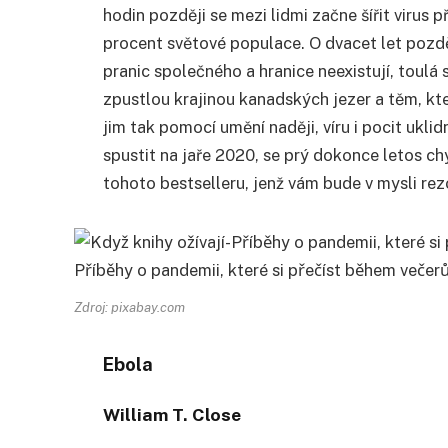
hodin později se mezi lidmi začne šířit virus 
procent světové populace. O dvacet let pozd
pranic společného a hranice neexistují, toul
zpustlou krajinou kanadských jezer a těm, kte
jim tak pomocí umění naději, víru i pocit ukl
spustit na jaře 2020, se prý dokonce letos ch
tohoto bestselleru, jenž vám bude v mysli re
Zdroj: pixabay.com
Ebola
William T. Close