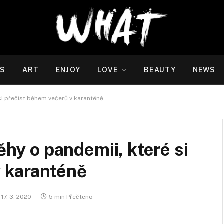
WS
ART
ENJOY
LOVE
BEAUTY
NEWS
 si přečíst během večerů v karanténě
běhy o pandemii, které si
v karanténě
17. 3. 2020
5 min Přečteno