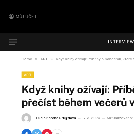
MŮJ ÚČET
INTERVIE
»
»
Home
ART
Když knihy ožívají: Příběhy o pandemii, které
ART
Když knihy ožívají: Pří
přečíst během večerů 
Lucie Ferenc Drugdová
17. 3. 2020
Aktualizováno: