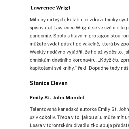
Lawrence Wrigt
Miliony mrtvých, kolabující zdravotnický sys
spisovatel Lawrence Wright se ve svém díle 
pandemie. Spolu s hlavním protagonistou ro
můžete vydat pátrat po vakcíně, která by zpom
Weekly nedávno vyjádřil, že ho až vyděsilo, 
ohniskům dnešního koronaviru. „Když čtu zpráv
kapitolami své knihy,“ řekl. Dopadne tedy náš
Stanice Eleven
Emily St. John Mandel
Talentovaná kanadská autorka Emily St. John M
už v cokoliv. Třeba v to, jakou sílu může mít
Leara v torontském divadle zkolabuje představi