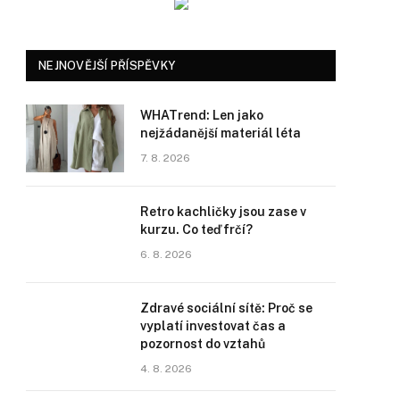
NEJNOVĚJŠÍ PŘÍSPĚVKY
WHATrend: Len jako
nejžádanější materiál léta
7. 8. 2026
Retro kachličky jsou zase v
kurzu. Co teď frčí?
6. 8. 2026
Zdravé sociální sítě: Proč se
vyplatí investovat čas a
pozornost do vztahů
4. 8. 2026