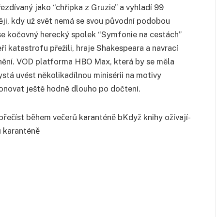
přezdívaný jako “chřipka z Gruzie” a vyhladí 99
ěji, kdy už svět nemá se svou původní podobou
á se kočovný herecký spolek “Symfonie na cestách”
ří katastrofu přežili, hraje Shakespeara a navrací
idnění. VOD platforma HBO Max, která by se měla
ystá uvést několikadílnou minisérii na motivy
zonovat ještě hodně dlouho po dočtení.