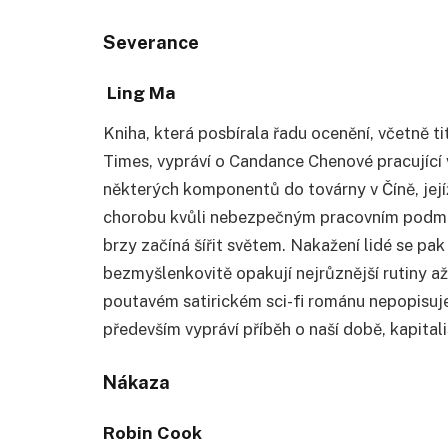
Severance
Ling Ma
Kniha, která posbírala řadu ocenění, včetně 
Times, vypráví o Candance Chenové pracující
některých komponentů do továrny v Číně, jejíž 
chorobu kvůli nebezpečným pracovním podmí
brzy začíná šířit světem. Nakažení lidé se pak 
bezmyšlenkovitě opakují nejrůznější rutiny a
poutavém satirickém sci-fi románu nepopisu
především vypráví příběh o naší době, kapital
Nákaza
Robin Cook