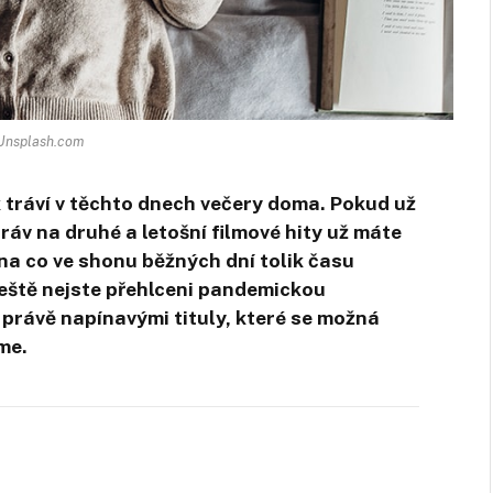
 Unsplash.com
tráví v těchto dnech večery doma. Pokud už
práv na druhé a letošní filmové hity už máte
 na co ve shonu běžných dní tolik času
ještě nejste přehlceni pandemickou
 právě napínavými tituly, které se možná
eme.