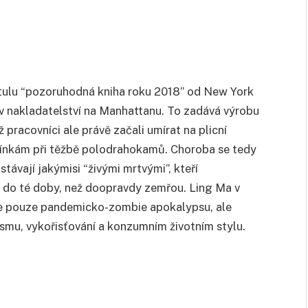
titulu “pozoruhodná kniha roku 2018” od New York
 v nakladatelství na Manhattanu. To zadává výrobu
pracovníci ale právě začali umírat na plicní
nkám při těžbě polodrahokamů. Choroba se tedy
stávají jakýmisi “živými mrtvými”, kteří
ž do té doby, než doopravdy zemřou. Ling Ma v
je pouze pandemicko-zombie apokalypsu, ale
ismu, vykořisťování a konzumním životním stylu.