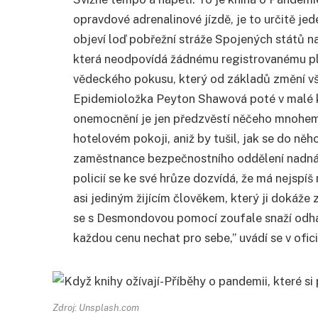
opravdové adrenalinové jízdě, je to určitě jed
objeví loď pobřežní stráže Spojených států 
která neodpovídá žádnému registrovanému pla
vědeckého pokusu, který od základů změní vše,
Epidemioložka Peyton Shawová poté v malé ke
onemocnění je jen předzvěstí něčeho mnohem
hotelovém pokoji, aniž by tušil, jak se do ně
zaměstnance bezpečnostního oddělení nadná
policií se ke své hrůze dozvídá, že má nejspíš
asi jediným žijícím člověkem, který ji dokáže
se s Desmondovou pomocí zoufale snaží odhalit 
každou cenu nechat pro sebe,” uvádí se v ofici
Zdroj: Unsplash.com