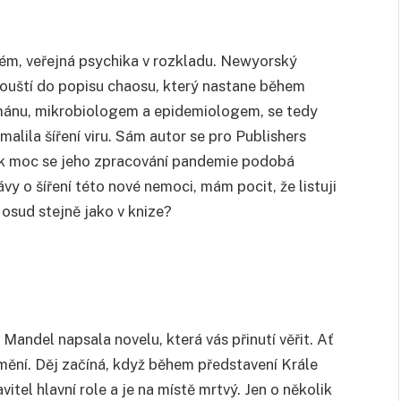
tém, veřejná psychika v rozkladu. Newyorský
pouští do popisu chaosu, který nastane během
mánu, mikrobiologem a epidemiologem, se tedy
alila šíření viru. Sám autor se pro Publishers
jak moc se jeho zpracování pandemie podobá
y o šíření této nové nemoci, mám pocit, že listuji
 osud stejně jako v knize?
andel napsala novelu, která vás přinutí věřit. Ať
 umění. Děj začíná, když během představení Krále
tel hlavní role a je na místě mrtvý. Jen o několik