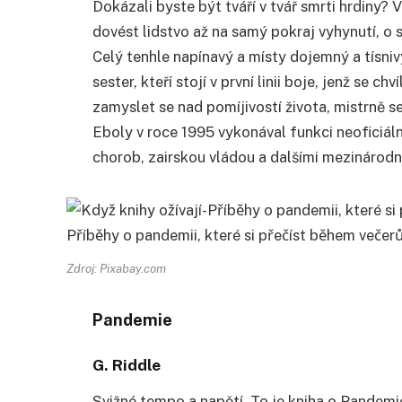
Dokázali byste být tváří v tvář smrti hrdiny?
dovést lidstvo až na samý pokraj vyhynutí, o 
Celý tenhle napínavý a místy dojemný a tísni
sester, kteří stojí v první linii boje, jenž se 
zamyslet se nad pomíjivostí života, mistrně s
Eboly v roce 1995 vykonával funkci neoficiál
chorob, zairskou vládou a dalšími mezinárodn
Zdroj: Pixabay.com
Pandemie
G. Riddle
Svižné tempo a napětí. To je kniha o Pandemi