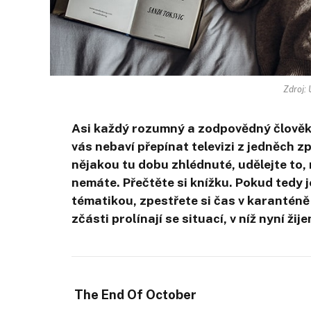
Zdroj:
Asi každý rozumný a zodpovědný člověk 
vás nebaví přepínat televizi z jedněch z
nějakou tu dobu zhlédnuté, udělejte to,
nemáte. Přečtěte si knížku. Pokud tedy 
tématikou, zpestřete si čas v karanténě
zčásti prolínají se situací, v níž nyní žij
The End Of October