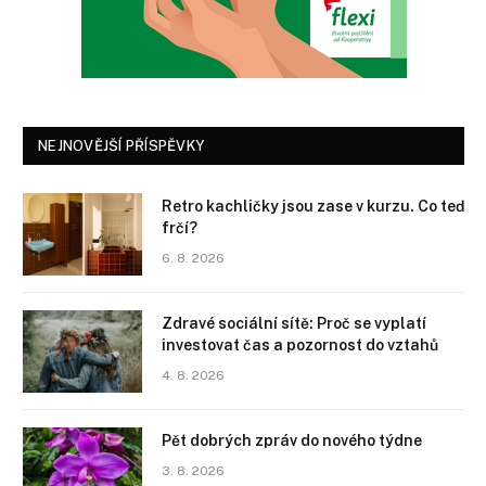
NEJNOVĚJŠÍ PŘÍSPĚVKY
Retro kachličky jsou zase v kurzu. Co teď
frčí?
6. 8. 2026
Zdravé sociální sítě: Proč se vyplatí
investovat čas a pozornost do vztahů
4. 8. 2026
Pět dobrých zpráv do nového týdne
3. 8. 2026