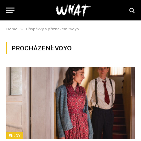
»
Home
Příspěvky s příznakem "Voyo"
PROCHÁZENÍ:
VOYO
ENJOY