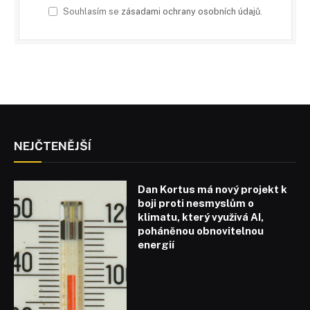
Souhlasím se
zásadami ochrany osobních údajů
.
NEJČTENĚJŠÍ
Dan Kortus má nový projekt k
boji proti nesmyslům o
klimatu, který využívá AI,
poháněnou obnovitelnou
energií