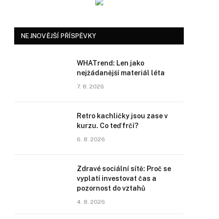
NEJNOVĚJŠÍ PŘÍSPĚVKY
WHATrend: Len jako
nejžádanější materiál léta
7. 8. 2026
Retro kachličky jsou zase v
kurzu. Co teď frčí?
6. 8. 2026
Zdravé sociální sítě: Proč se
vyplatí investovat čas a
pozornost do vztahů
4. 8. 2026