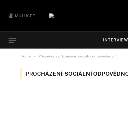
MŮJ ÚČET
INTERVIE
»
Home
Příspěvky s příznakem "sociální odpovědnost"
PROCHÁZENÍ:
SOCIÁLNÍ ODPOVĚDN