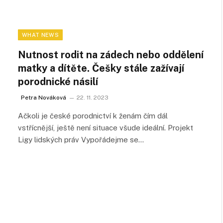
WHAT NEWS
Nutnost rodit na zádech nebo oddělení
matky a dítěte. Češky stále zažívají
porodnické násilí
Petra Nováková
22. 11. 2023
Ačkoli je české porodnictví k ženám čím dál
vstřícnější, ještě není situace všude ideální. Projekt
Ligy lidských práv Vypořádejme se…