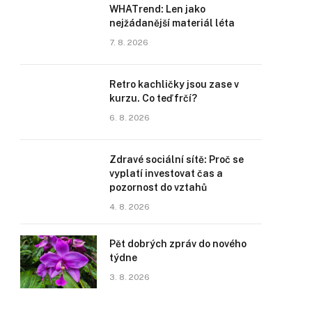
WHATrend: Len jako
nejžádanější materiál léta
7. 8. 2026
Retro kachličky jsou zase v
kurzu. Co teď frčí?
6. 8. 2026
Zdravé sociální sítě: Proč se
vyplatí investovat čas a
pozornost do vztahů
4. 8. 2026
Pět dobrých zpráv do nového
týdne
3. 8. 2026