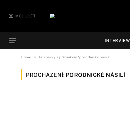
MŮJ ÚČET
INTERVIE
»
Home
Příspěvky s příznakem "porodnické násilí"
PROCHÁZENÍ:
PORODNICKÉ NÁSILÍ