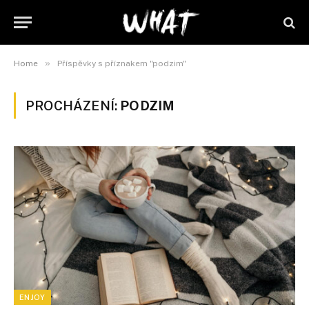
»
Home
Příspěvky s příznakem "podzim"
PROCHÁZENÍ:
PODZIM
ENJOY