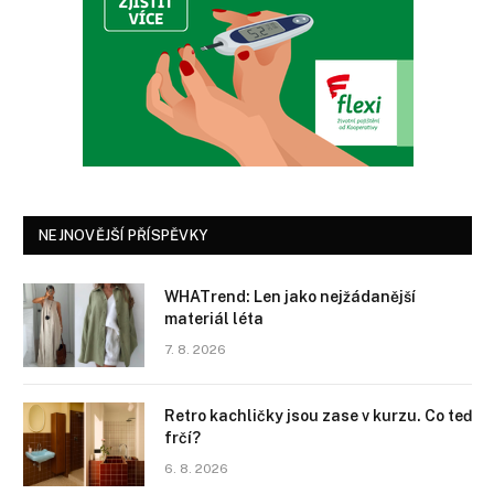
NEJNOVĚJŠÍ PŘÍSPĚVKY
WHATrend: Len jako nejžádanější
materiál léta
7. 8. 2026
Retro kachličky jsou zase v kurzu. Co teď
frčí?
6. 8. 2026