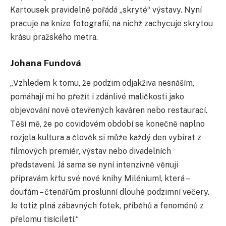
Kartousek pravidelně pořádá „skryté“ výstavy. Nyní
pracuje na knize fotografií, na nichž zachycuje skrytou
krásu pražského metra.
Johana Fundová
„Vzhledem k tomu, že podzim odjakživa nesnáším,
pomáhají mi ho přežít i zdánlivé maličkosti jako
objevování nově otevřených kaváren nebo restaurací.
Těší mě, že po covidovém období se konečně naplno
rozjela kultura a člověk si může každý den vybírat z
filmových premiér, výstav nebo divadelních
představení. Já sama se nyní intenzivně věnuji
přípravám křtu své nové knihy Milénium!, která –
doufám – čtenářům proslunní dlouhé podzimní večery.
Je totiž plná zábavných fotek, příběhů a fenoménů z
přelomu tisíciletí.“