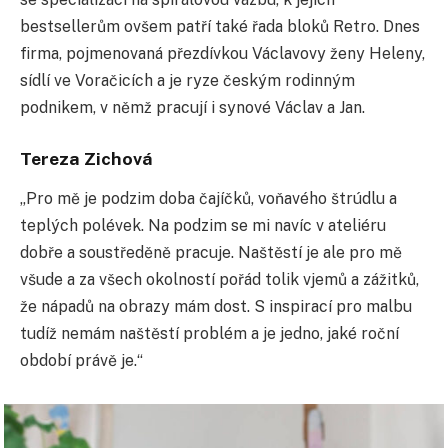
bestsellerům ovšem patří také řada bloků Retro. Dnes
firma, pojmenovaná přezdívkou Václavovy ženy Heleny,
sídlí ve Voračicích a je ryze českým rodinným
podnikem, v němž pracují i synové Václav a Jan.
Tereza Zichová
„Pro mě je podzim doba čajíčků, voňavého štrúdlu a
teplých polévek. Na podzim se mi navíc v ateliéru
dobře a soustředěně pracuje. Naštěstí je ale pro mě
všude a za všech okolností pořád tolik vjemů a zážitků,
že nápadů na obrazy mám dost. S inspirací pro malbu
tudíž nemám naštěstí problém a je jedno, jaké roční
období právě je.“