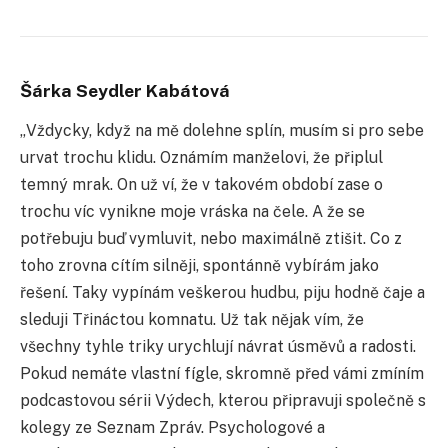
Šárka Seydler Kabátová
„Vždycky, když na mě dolehne splín, musím si pro sebe
urvat trochu klidu. Oznámím manželovi, že připlul
temný mrak. On už ví, že v takovém období zase o
trochu víc vynikne moje vráska na čele. A že se
potřebuju buď vymluvit, nebo maximálně ztišit. Co z
toho zrovna cítím silněji, spontánně vybírám jako
řešení. Taky vypínám veškerou hudbu, piju hodně čaje a
sleduji Třináctou komnatu. Už tak nějak vím, že
všechny tyhle triky urychlují návrat úsměvů a radosti.
Pokud nemáte vlastní fígle, skromně před vámi zmíním
podcastovou sérii Výdech, kterou připravuji společně s
kolegy ze Seznam Zpráv. Psychologové a