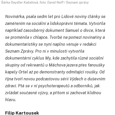
Šárka Seydler Kabátová, foto: David Neff / Seznam zprávy
Novinářka, psala sedm let pro Lidové noviny články se
zaměřením na sociální a lidskoprávní témata. Vytvořila
například časosběrný dokument Samuel o dívce, která
se proměnila v chlapce. Tvorbě na pomezí novinařiny a
dokumentaristiky se nyní naplno věnuje v redakci
Seznam Zprávy. Pro ni v minulosti vytvořila
dokumentární cyklus My, kde zachytila různé sociální
skupiny od rekreantů u Máchova jezera přes fanoušky
kapely Ortel až po demonstranty odmítající roušky. Od
října tvoří novou podcastovou sérii Výdech o duševním
zdraví. Ptá se v ní psychoterapeutů a odborníků, jak
zvládat současné výzvy, a přitom si zachovat klidnou
hlavu.
Filip Kartousek