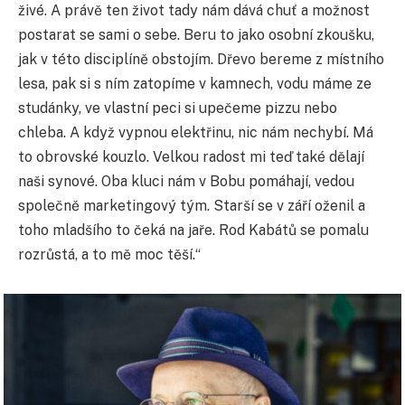
živé. A právě ten život tady nám dává chuť a možnost
postarat se sami o sebe. Beru to jako osobní zkoušku,
jak v této disciplíně obstojím. Dřevo bereme z místního
lesa, pak si s ním zatopíme v kamnech, vodu máme ze
studánky, ve vlastní peci si upečeme pizzu nebo
chleba. A když vypnou elektřinu, nic nám nechybí. Má
to obrovské kouzlo. Velkou radost mi teď také dělají
naši synové. Oba kluci nám v Bobu pomáhají, vedou
společně marketingový tým. Starší se v září oženil a
toho mladšího to čeká na jaře. Rod Kabátů se pomalu
rozrůstá, a to mě moc těší.“