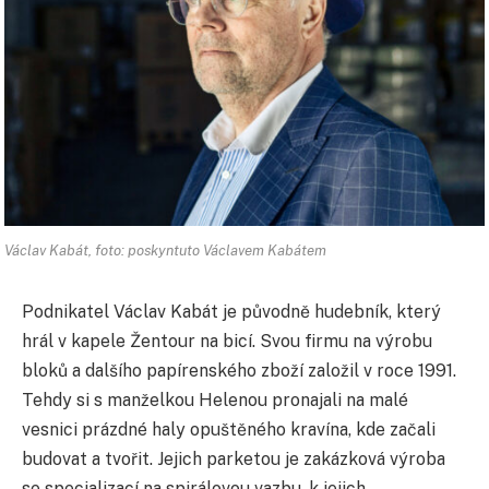
Václav Kabát, foto: poskyntuto Václavem Kabátem
Podnikatel Václav Kabát je původně hudebník, který
hrál v kapele Žentour na bicí. Svou firmu na výrobu
bloků a dalšího papírenského zboží založil v roce 1991.
Tehdy si s manželkou Helenou pronajali na malé
vesnici prázdné haly opuštěného kravína, kde začali
budovat a tvořit. Jejich parketou je zakázková výroba
se specializací na spirálovou vazbu, k jejich