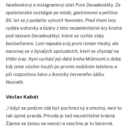
facebookový a instagramový účet Pure Devadesátky. Ze
společenské nostalgie po módě, gastronomii a politice
90. let se jí podařilo vytvořit fenomén. Před třemi lety
vydala srdcovky a bizáry z této nezaměnitelné éry knižně
pod názvem Devadesátky!, které se rychle staly
bestsellerem. Loni napsala svůj první román Hezký, ale
narovnej se o bývalých spolužácích, kteří se chystají na
třídní sraz. Nyní vychází její další kniha Milénium! o době,
kdy jsme všichni toužili po prvním mobilním telefonu a
pili rozpustnou kávu z ikonicky červeného šálku
Nescafé.
Václav Kabát
„I když se podzim zdá být pochmurný a smutný, není to
tak úplně pravda. Příroda je teď neuvěřitelně krásná.
Žijeme se ženou na vesnici a všechno je tu barevné,