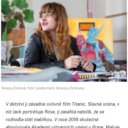
Tereza Zichová, foto: poskytnuto Terezou Zichovou
V dětství ji zásadně ovlivnil film Titanic. Slavná scéna, v
níž Jack portrétuje Rose, ji zasáhla natolik, že se
rozhodla stát malířkou. V roce 2018 skutečně
absolvovala Akademii výtvarných umění v Praze. Maluje