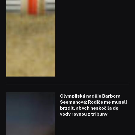
Olympijská naděje Barbora
Seemanová: Rodiče mě museli
brzdit, abych neskočila do
vody rovnou z tribuny