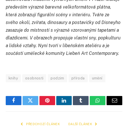
především výrazně barevná velkoformátová plátna,
která zobrazují figurální scény v interiéru. Tváře ze
svého okolí, zvířata, dinosaury a postavičky od Disneyho
zasazuje do místností s výrazně vzorovanými tapetami a
dlaždicemi. V obrazech propojuje vlastní sny, popkulturu
a lidské vztahy. Nyní tvoří v libeňském ateliéru a je
součástí umělecké komunity Liebeň Art Contemporary.
knihy
osobnosti
podzim
příroda
umění
Facebook
Twitter
Pinterest
LinkedIn
Tumblr
WhatsApp
E-
mail
PŘEDCHOZÍ ČLÁNEK
DALŠÍ ČLÁNEK