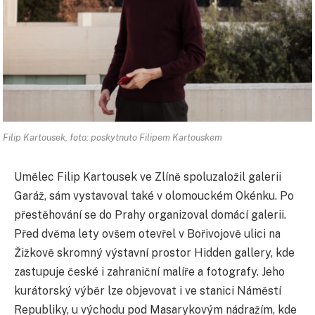
Filip Kartousek, foto: poskytnuto Filipem Kartouskem
Umělec Filip Kartousek ve Zlíně spoluzaložil galerii
Garáž, sám vystavoval také v olomouckém Okénku. Po
přestěhování se do Prahy organizoval domácí galerii.
Před dvěma lety ovšem otevřel v Bořivojově ulici na
Žižkově skromný výstavní prostor Hidden gallery, kde
zastupuje české i zahraniční malíře a fotografy. Jeho
kurátorský výběr lze objevovat i ve stanici Náměstí
Republiky, u východu pod Masarykovým nádražím, kde