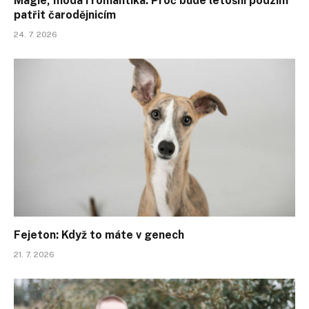
Magie, móda i romantika: Proč bude letošní podzim
patřit čarodějnicím
24. 7. 2026
Fejeton: Když to máte v genech
21. 7. 2026