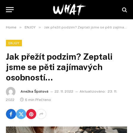
»
»
Home
ENJOY
Jak přežít podzim? Zeptali jsme se pěti zajímavých osobností…
ENJOY
Jak přežít podzim? Zeptali
jsme se pěti zajímavých
osobností…
Anežka Špátová
22. 11. 2022
Aktualizováno:
23. 11.
2022
6 min Přečteno