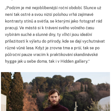
„Podzim je mé nejoblíbenější roční období. Slunce už
není tak ostré a svou nižší polohou vrhá zajímavé
kontrasty stínů a světla, se kterými jako fotograf rád
pracuji. Ve městě si k trávení svého volného času
vybírám suché a slunné dny, ty vlhčí jsou ideální
příležitostí k výletu do přírody, kde se dají vychutnávat
různé vůně lesa. Když je zrovna tma a prší, tak se po
půlroční pauze vracím k praktikování skandinávské
hygge jak u sebe doma, tak i v Hidden gallery.“