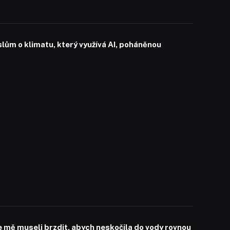
slům o klimatu, který využívá AI, poháněnou
mě museli brzdit, abych neskočila do vody rovnou