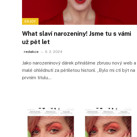
ENJOY
What slaví narozeniny! Jsme tu s vámi
už pět let
redakce
6. 2. 2024
Jako narozeninový dárek přinášíme zbrusu nový web a
malé ohlédnutí za pětiletou historií. „Bylo mi ctí být na
prvním titulu…