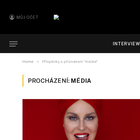
MŮJ ÚČET
INTERVIE
»
Home
Příspěvky s příznakem "média"
PROCHÁZENÍ:
MÉDIA