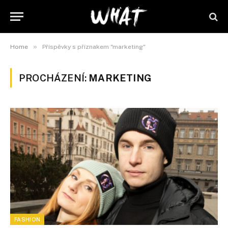
»
Home
Příspěvky s příznakem "marketing"
PROCHÁZENÍ:
MARKETING
FASHION