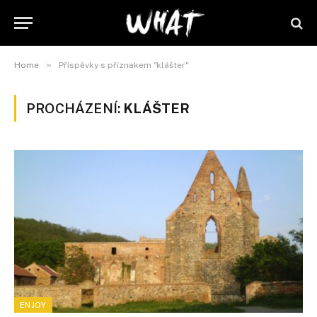
»
Home
Příspěvky s příznakem "klášter"
PROCHÁZENÍ:
KLÁŠTER
ENJOY