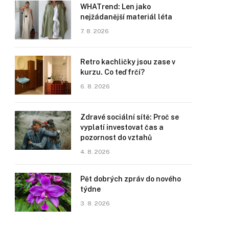
WHATrend: Len jako
nejžádanější materiál léta
7. 8. 2026
Retro kachličky jsou zase v
kurzu. Co teď frčí?
6. 8. 2026
Zdravé sociální sítě: Proč se
vyplatí investovat čas a
pozornost do vztahů
4. 8. 2026
Pět dobrých zpráv do nového
týdne
3. 8. 2026