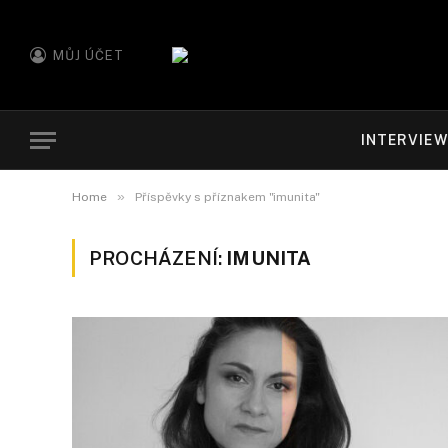
MŮJ ÚČET
INTERVIE
»
Home
Příspěvky s příznakem "imunita"
PROCHÁZENÍ:
IMUNITA