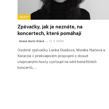
ENJOY
Zpěvačky, jak je neznáte, na
koncertech, které pomáhají
Alena Gurin Stará
17. 3. 2025
Osobité zpěvačky Lenka Dusilová, Monika Načeva a
Katarzia v překvapivém propojení s dosud
utajovanými hosty vystoupí na sérii benefičních
koncertů,…