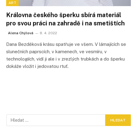
ART
Královna českého šperku sbírá materiál
pro svou práci na zahradě i na smetištích
Alena Chýlová
8. 4. 2022
Dana Bezděková krásu spatřuje ve všem. V lámajících se
slunečních paprscích, v kamenech, ve vesmíru, v
technologiích, vidí ji ale i v zrezlých trubkách a do šperku
dokáže vložit i jedovatou rtuť.