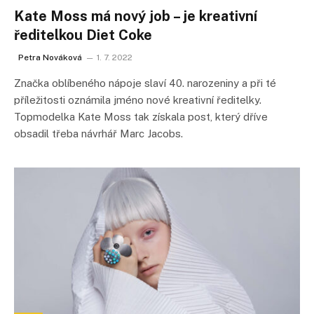
Kate Moss má nový job – je kreativní
ředitelkou Diet Coke
Petra Nováková
1. 7. 2022
Značka oblíbeného nápoje slaví 40. narozeniny a při té
příležitosti oznámila jméno nové kreativní ředitelky.
Topmodelka Kate Moss tak získala post, který dříve
obsadil třeba návrhář Marc Jacobs.