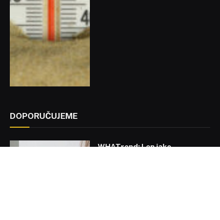
DOPORUČUJEME
WHATrend: Len jako
nejžádanější materiál léta