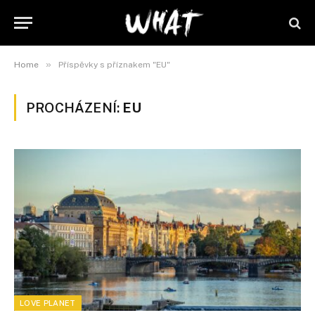
»
Home
Příspěvky s příznakem "EU"
PROCHÁZENÍ:
EU
LOVE PLANET