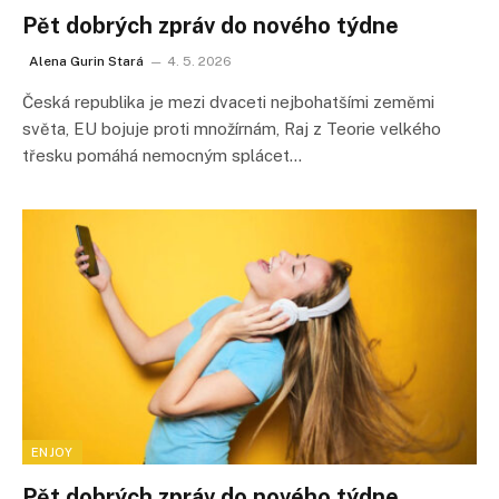
Pět dobrých zpráv do nového týdne
Alena Gurin Stará
4. 5. 2026
Česká republika je mezi dvaceti nejbohatšími zeměmi
světa, EU bojuje proti množírnám, Raj z Teorie velkého
třesku pomáhá nemocným splácet…
ENJOY
Pět dobrých zpráv do nového týdne