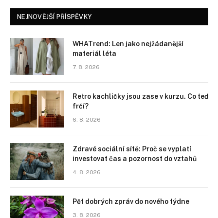
NEJNOVĚJŠÍ PŘÍSPĚVKY
WHATrend: Len jako nejžádanější
materiál léta
7. 8. 2026
Retro kachličky jsou zase v kurzu. Co teď
frčí?
6. 8. 2026
Zdravé sociální sítě: Proč se vyplatí
investovat čas a pozornost do vztahů
4. 8. 2026
Pět dobrých zpráv do nového týdne
3. 8. 2026