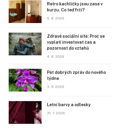
Retro kachličky jsou zase v
kurzu. Co teď frčí?
6. 8. 2026
Zdravé sociální sítě: Proč se
vyplatí investovat čas a
pozornost do vztahů
4. 8. 2026
Pět dobrých zpráv do nového
týdne
3. 8. 2026
Letní barvy a odlesky
31. 7. 2026