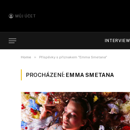
MŮJ ÚČET
INTERVIE
»
Home
Příspěvky s příznakem "Emma Smetana"
PROCHÁZENÍ:
EMMA SMETANA