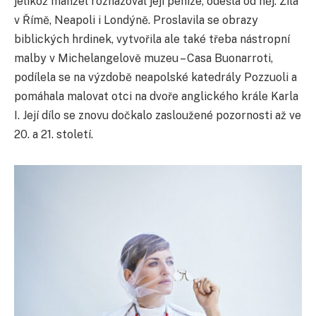
jelikož manžel rozhazoval její peníze, odešla od něj. Žila
v Římě, Neapoli i Londýně. Proslavila se obrazy
biblických hrdinek, vytvořila ale také třeba nástropní
malby v Michelangelově muzeu – Casa Buonarroti,
podílela se na výzdobě neapolské katedrály Pozzuoli a
pomáhala malovat otci na dvoře anglického krále Karla
I. Její dílo se znovu dočkalo zasloužené pozornosti až ve
20. a 21. století.