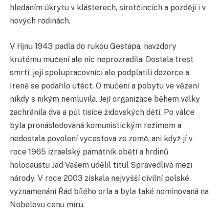
hledáním úkrytu v klášterech, sirotčincích a později i v
nových rodinách.
V říjnu 1943 padla do rukou Gestapa, navzdory
krutému mučení ale nic neprozradila. Dostala trest
smrti, její spolupracovníci ale podplatili dozorce a
Ireně se podařilo utéct. O mučení a pobytu ve vězení
nikdy s nikým nemluvila. Její organizace během války
zachránila dva a půl tisíce židovských dětí. Po válce
byla pronásledovaná komunistickým režimem a
nedostala povolení vycestova ze země, ani když jí v
roce 1965 izraelský památník obětí a hrdinů
holocaustu Jad Vašem udělil titul Spravedlivá mezi
národy. V roce 2003 získala nejvyšší civilní polské
vyznamenání Řád bílého orla a byla také nominovaná na
Nobelovu cenu míru.