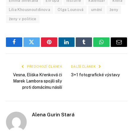
Emma Smetana
Evropa
historie
kalendář
kniha
Lilia Khousnoutdinova
Olga Lounová
umění
ženy
ženy v politice
Facebook
Twitter
Pinterest
LinkedIn
Tumblr
WhatsApp
E-
mail
PŘEDCHOZÍ ČLÁNEK
DALŠÍ ČLÁNEK
Vesna, Eliška Křenková či
3+1 fotografické výstavy
Marek Lambora spojili síly
proti domácímu násilí
Alena Gurin Stará