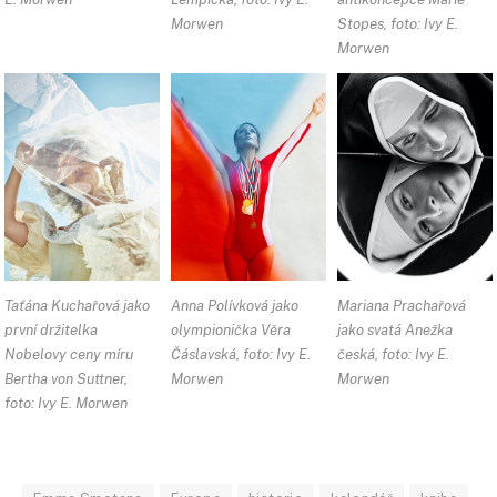
Morwen
Stopes, foto: Ivy E.
Morwen
Taťána Kuchařová jako
Anna Polívková jako
Mariana Prachařová
první držitelka
olympionička Věra
jako svatá Anežka
Nobelovy ceny míru
Čáslavská, foto: Ivy E.
česká, foto: Ivy E.
Bertha von Suttner,
Morwen
Morwen
foto: Ivy E. Morwen