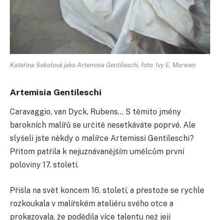
Kateřina Sokolová jako Artemisia Gentileschi, foto: Ivy E. Morwen
Artemisia Gentileschi
Caravaggio, van Dyck, Rubens… S těmito jmény
barokních malířů se určitě nesetkáváte poprvé. Ale
slyšeli jste někdy o malířce Artemissi Gentileschi?
Přitom patřila k nejuznávanějším umělcům první
poloviny 17. století.
Přišla na svět koncem 16. století, a přestože se rychle
rozkoukala v malířském ateliéru svého otce a
prokazovala, že podědila více talentu než její