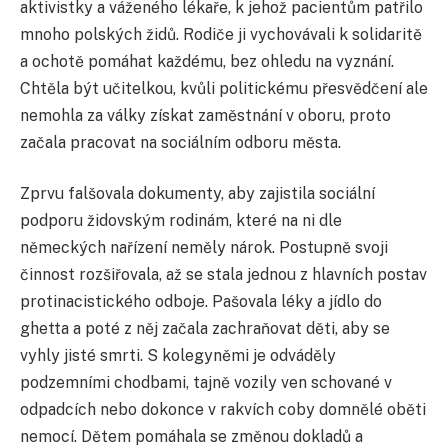
aktivistky a váženého lékaře, k jehož pacientům patřilo
mnoho polských židů. Rodiče ji vychovávali k solidaritě
a ochotě pomáhat každému, bez ohledu na vyznání.
Chtěla být učitelkou, kvůli politickému přesvědčení ale
nemohla za války získat zaměstnání v oboru, proto
začala pracovat na sociálním odboru města.
Zprvu falšovala dokumenty, aby zajistila sociální
podporu židovským rodinám, které na ni dle
německých nařízení neměly nárok. Postupně svoji
činnost rozšiřovala, až se stala jednou z hlavních postav
protinacistického odboje. Pašovala léky a jídlo do
ghetta a poté z něj začala zachraňovat děti, aby se
vyhly jisté smrti. S kolegyněmi je odváděly
podzemními chodbami, tajně vozily ven schované v
odpadcích nebo dokonce v rakvích coby domnělé oběti
nemocí. Dětem pomáhala se změnou dokladů a