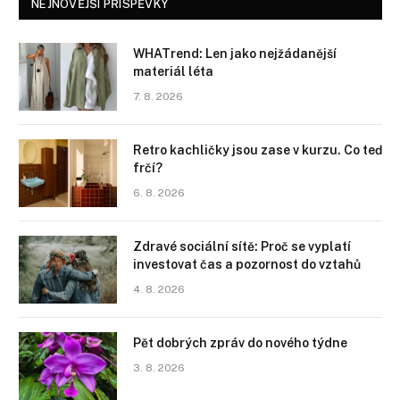
NEJNOVĚJŠÍ PŘÍSPĚVKY
WHATrend: Len jako nejžádanější
materiál léta
7. 8. 2026
Retro kachličky jsou zase v kurzu. Co teď
frčí?
6. 8. 2026
Zdravé sociální sítě: Proč se vyplatí
investovat čas a pozornost do vztahů
4. 8. 2026
Pět dobrých zpráv do nového týdne
3. 8. 2026