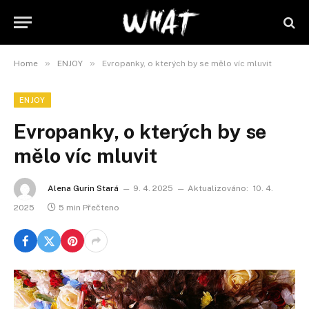
»
»
Home
ENJOY
Evropanky, o kterých by se mělo víc mluvit
ENJOY
Evropanky, o kterých by se
mělo víc mluvit
Alena Gurin Stará
9. 4. 2025
Aktualizováno:
10. 4.
2025
5 min Přečteno