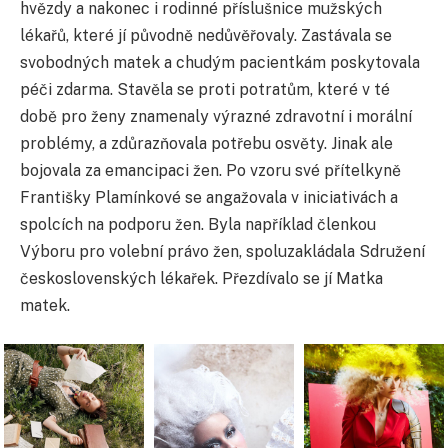
hvězdy a nakonec i rodinné příslušnice mužských
lékařů, které jí původně nedůvěřovaly. Zastávala se
svobodných matek a chudým pacientkám poskytovala
péči zdarma. Stavěla se proti potratům, které v té
době pro ženy znamenaly výrazné zdravotní i morální
problémy, a zdůrazňovala potřebu osvěty. Jinak ale
bojovala za emancipaci žen. Po vzoru své přítelkyně
Františky Plamínkové se angažovala v iniciativách a
spolcích na podporu žen. Byla například členkou
Výboru pro volební právo žen, spoluzakládala Sdružení
československých lékařek. Přezdívalo se jí Matka
matek.