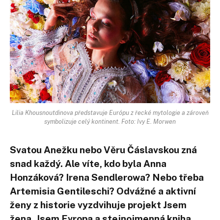
Lilia Khousnoutdinova představuje Európu z řecké mytologie a zároveň
symbolizuje celý kontinent. Foto: Ivy E. Morwen
Svatou Anežku nebo Věru Čáslavskou zná
snad každý. Ale víte, kdo byla Anna
Honzáková? Irena Sendlerowa? Nebo třeba
Artemisia Gentileschi? Odvážné a aktivní
ženy z historie vyzdvihuje projekt Jsem
žena, Jsem Evropa a stejnojmenná kniha,