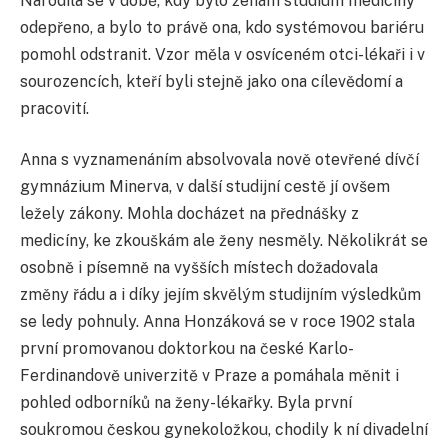
Narodila se v době, kdy bylo ženám studium medicíny
odepřeno, a bylo to právě ona, kdo systémovou bariéru
pomohl odstranit. Vzor měla v osvíceném otci-lékaři i v
sourozencích, kteří byli stejně jako ona cílevědomí a
pracovití.
Anna s vyznamenáním absolvovala nově otevřené dívčí
gymnázium Minerva, v další studijní cestě jí ovšem
ležely zákony. Mohla docházet na přednášky z
medicíny, ke zkouškám ale ženy nesměly. Několikrát se
osobně i písemně na vyšších místech dožadovala
změny řádu a i díky jejím skvělým studijním výsledkům
se ledy pohnuly. Anna Honzáková se v roce 1902 stala
první promovanou doktorkou na české Karlo-
Ferdinandově univerzitě v Praze a pomáhala měnit i
pohled odborníků na ženy-lékařky. Byla první
soukromou českou gynekoložkou, chodily k ní divadelní