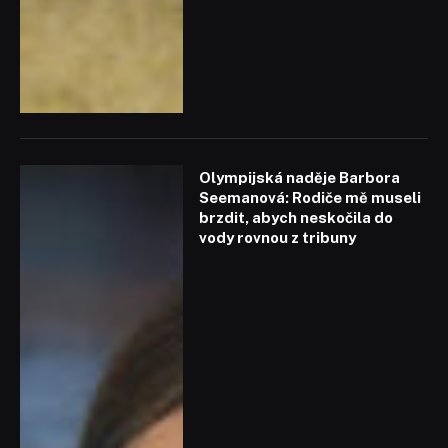
Olympijská naděje Barbora
Seemanová: Rodiče mě museli
brzdit, abych neskočila do
vody rovnou z tribuny