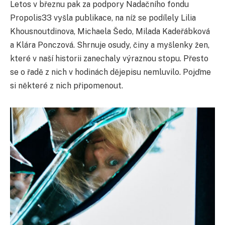
Letos v březnu pak za podpory Nadačního fondu
Propolis33 vyšla publikace, na níž se podílely Lilia
Khousnoutdinova, Michaela Šedo, Milada Kadeřábková
a Klára Ponczová. Shrnuje osudy, činy a myšlenky žen,
které v naší historii zanechaly výraznou stopu. Přesto
se o řadě z nich v hodinách dějepisu nemluvilo. Pojďme
si některé z nich připomenout.