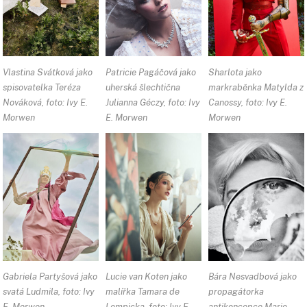
Vlastina Svátková jako
Patricie Pagáčová jako
Sharlota jako
spisovatelka Teréza
uherská šlechtična
markraběnka Matylda z
Nováková, foto: Ivy E.
Julianna Géczy, foto: Ivy
Canossy, foto: Ivy E.
Morwen
E. Morwen
Morwen
Gabriela Partyšová jako
Lucie van Koten jako
Bára Nesvadbová jako
svatá Ludmila, foto: Ivy
malířka Tamara de
propagátorka
E. Morwen
Lempicka, foto: Ivy E.
antikoncepce Marie