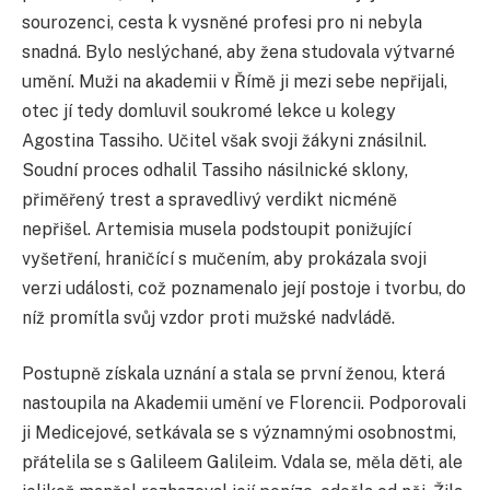
sourozenci, cesta k vysněné profesi pro ni nebyla
snadná. Bylo neslýchané, aby žena studovala výtvarné
umění. Muži na akademii v Římě ji mezi sebe nepřijali,
otec jí tedy domluvil soukromé lekce u kolegy
Agostina Tassiho. Učitel však svoji žákyni znásilnil.
Soudní proces odhalil Tassiho násilnické sklony,
přiměřený trest a spravedlivý verdikt nicméně
nepřišel. Artemisia musela podstoupit ponižující
vyšetření, hraničící s mučením, aby prokázala svoji
verzi události, což poznamenalo její postoje i tvorbu, do
níž promítla svůj vzdor proti mužské nadvládě.
Postupně získala uznání a stala se první ženou, která
nastoupila na Akademii umění ve Florencii. Podporovali
ji Medicejové, setkávala se s významnými osobnostmi,
přátelila se s Galileem Galileim. Vdala se, měla děti, ale