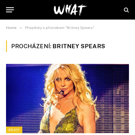
»
Home
Příspěvky s příznakem "Britney Spears"
PROCHÁZENÍ:
BRITNEY SPEARS
ENJOY