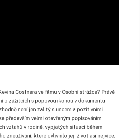
vina Costnera ve filmu v Osobní strážce? Právě
ění o zážitcích s popovou ikonou v dokumentu
zhodně není jen zalitý sluncem a pozitivními
 se především velmi otevřeným popisováním
h vztahů v rodině, vypjatých situací během
neužívání, které ovlivnilo její život asi nejvíce.