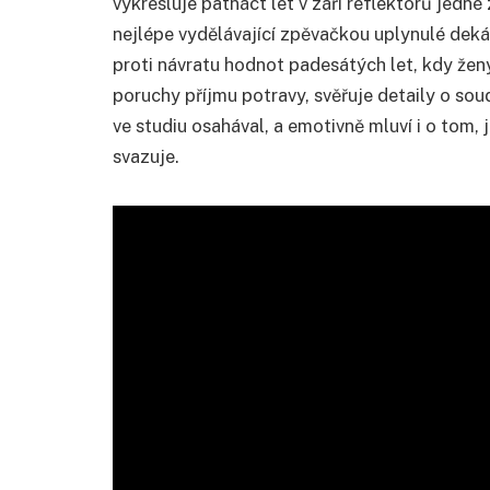
vykresluje patnáct let v záři reflektorů jedn
nejlépe vydělávající zpěvačkou uplynulé dekád
proti návratu hodnot padesátých let, kdy ženy
poruchy příjmu potravy, svěřuje detaily o sou
ve studiu osahával, a emotivně mluví i o tom, 
svazuje.