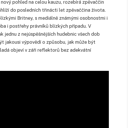
 nový pohled na celou kauzu, rozebírá zpěvaččin
hlíží do posledních třinácti let zpěvaččina života.
lízkými Britney, s mediálně známými osobnostmi i
eba i postřehy právníků blízkých případu. V
jak jednu z nejúspěšnějších hudebnic všech dob
být jakousi výpovědí o způsobu, jak může být
ladá objeví v záři reflektorů bez adekvátní