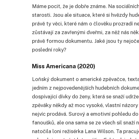
Máme pocit, že je dobře známe. Na sociálních s
starosti. Jsou ale situace, které si hvězdy hu
právě ty věci, které nám o člověku prozradí ne
zůstávají za zavřenými dveřmi, za něž nás něk
právě formou dokumentu. Jaké jsou ty nejoček
poslední roky?
Miss Americana (2020)
Loňský dokument o americké zpěvačce, textařc
jedním z nejpovedenějších hudebních dokument
dospívající dívky do ženy, která se snaží udrže
zpěváky někdy až moc vysoké, vlastní názory
nejvíc prodává. Surový a emotivní pohledu do 
fanoušků, ale ona sama se ze všech sil snaží 
natočila loni režisérka Lana Wilson. Ta pracu