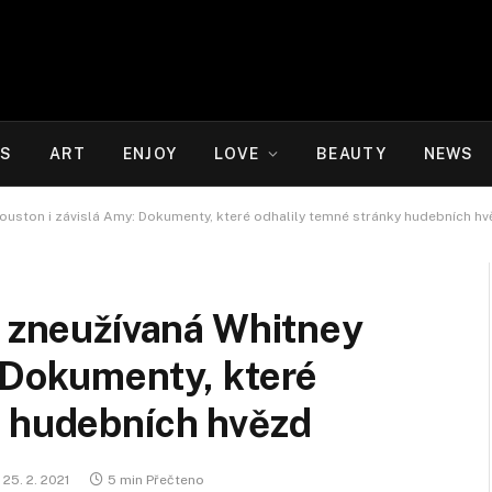
WS
ART
ENJOY
LOVE
BEAUTY
NEWS
Houston i závislá Amy: Dokumenty, které odhalily temné stránky hudebních h
, zneužívaná Whitney
 Dokumenty, které
y hudebních hvězd
25. 2. 2021
5 min Přečteno