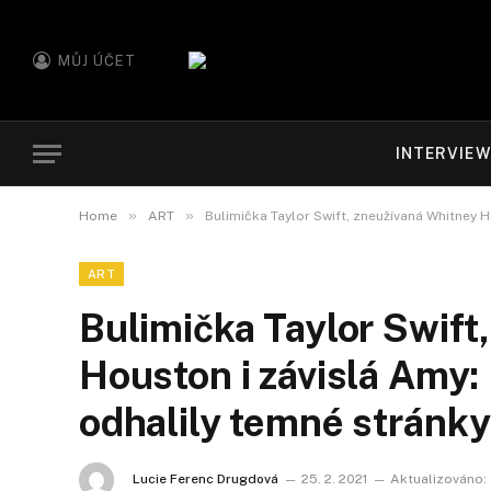
MŮJ ÚČET
INTERVIE
»
»
Home
ART
Bulimička Taylor Swift, zneužívaná Whitney 
ART
Bulimička Taylor Swift
Houston i závislá Amy:
odhalily temné stránk
Lucie Ferenc Drugdová
25. 2. 2021
Aktualizováno: