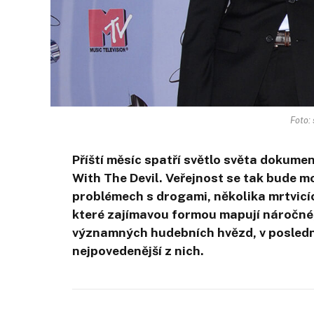
Foto:
Příští měsíc spatří světlo světa dokum
With The Devil. Veřejnost se tak bude mo
problémech s drogami, několika mrtvicíc
které zajímavou formou mapují náročné,
významných hudebních hvězd, v poslední
nejpovedenější z nich.