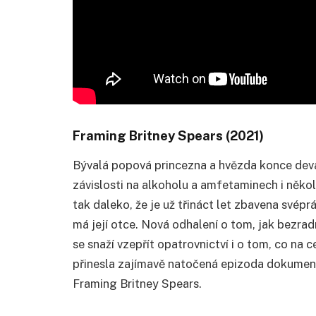
Framing Britney Spears (2021)
Bývalá popová princezna a hvězda konce deva
závislosti na alkoholu a amfetaminech i několi
tak daleko, že je už třináct let zbavena svép
má její otce. Nová odhalení o tom, jak bezra
se snaží vzepřít opatrovnictví i o tom, co na cel
přinesla zajímavě natočená epizoda dokumen
Framing Britney Spears.