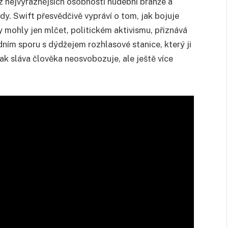
é z nejvýraznějších osobností hudební branže a
y. Swift přesvědčivě vypráví o tom, jak bojuje
 mohly jen mlčet, politickém aktivismu, přiznává
dním sporu s dýdžejem rozhlasové stanice, který ji
jak sláva člověka neosvobozuje, ale ještě více