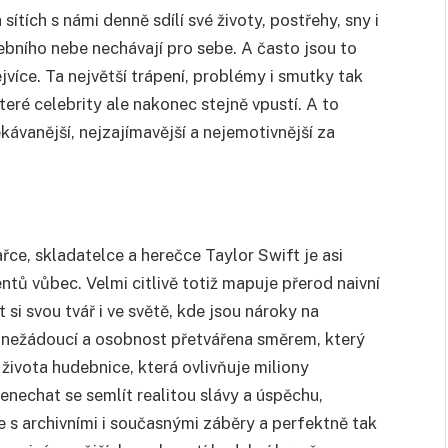
ítích s námi denně sdílí své životy, postřehy, sny i
debního nebe nechávají pro sebe. A často jsou to
jvíce. Ta největší trápení, problémy i smutky tak
teré celebrity ale nakonec stejně vpustí. A to
ávanější, nejzajímavější a nejemotivnější za
e, skladatelce a herečce Taylor Swift je asi
ů vůbec. Velmi citlivě totiž mapuje přerod naivní
t si svou tvář i ve světě, kde jsou nároky na
 nežádoucí a osobnost přetvářena směrem, který
života hudebnice, která ovlivňuje miliony
nenechat se semlít realitou slávy a úspěchu,
je s archivními i současnými záběry a perfektně tak