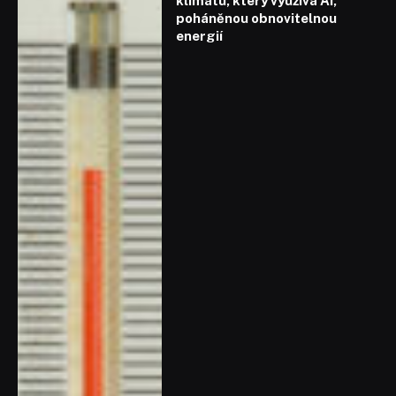
klimatu, který využívá AI,
poháněnou obnovitelnou
energií