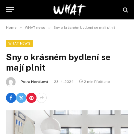
»
»
Home
WHAT news
Sny o krásném bydlení se mají plnit
WHAT NEWS
Sny o krásném bydlení se
mají plnit
Petra Nováková
23. 4. 2024
2 min Přečteno