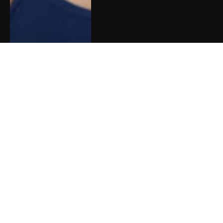
Pět dobrých zpráv do nového
týdne