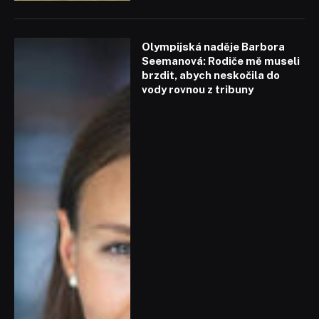
Olympijská naděje Barbora
Seemanová: Rodiče mě museli
brzdit, abych neskočila do
vody rovnou z tribuny