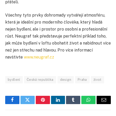
přáteli.
Všechny tyto prvky dohromady vytvářejí atmosféru,
která je ideální pro moderního člověka, který hledá
nejen bydlení, ale i prostor pro osobní a profesionální
růst. Neugraf tak představuje perfektní příklad toho,
jak může bydlení v loftu obohatit život a nabídnout více
než jen střechu nad hlavou. Pro více informací
navštivte
www.neugraf.cz
bydlení
Česká republika
design
Praha
život
Facebook
Twitter
Pinterest
LinkedIn
Tumblr
WhatsApp
E-
mail