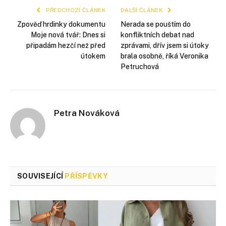
PŘEDCHOZÍ ČLÁNEK
DALŠÍ ČLÁNEK
Zpověď hrdinky dokumentu
Nerada se pouštím do
Moje nová tvář: Dnes si
konfliktních debat nad
připadám hezčí než před
zprávami, dřív jsem si útoky
útokem
brala osobně, říká Veronika
Petruchová
Petra Nováková
SOUVISEJÍCÍ
PŘÍSPĚVKY