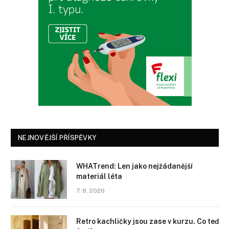
NEJNOVĚJŠÍ PŘÍSPĚVKY
WHATrend: Len jako nejžádanější
materiál léta
7. 8. 2026
Retro kachličky jsou zase v kurzu. Co teď