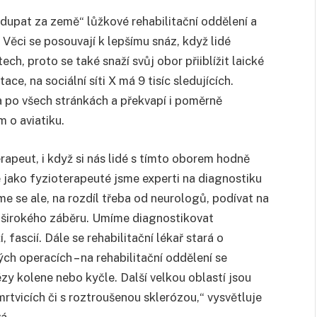
ydupat za země“ lůžkové rehabilitační oddělení a
 Věci se posouvají k lepšímu snáz, když lidé
ch, proto se také snaží svůj obor přiiblížit laické
ce, na sociální síti X má 9 tisíc sledujících.
a po všech stránkách a překvapí i poměrně
 o aviatiku.
erapeut, i když si nás lidé s tímto oborem hodně
ě jako fyzioterapeuté jsme experti na diagnostiku
e se ale, na rozdíl třeba od neurologů, podívat na
mi širokého záběru. Umíme diagnostikovat
fascií. Dále se rehabilitační lékař stará o
ých operacích
–
na rehabilitační oddělení se
zy kolene nebo kyčle. Další velkou oblastí jsou
mrtvicích či s roztroušenou sklerózou,“ vysvětluje
á.