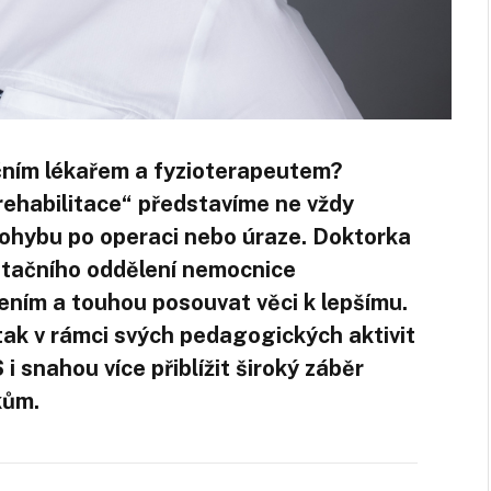
tačním lékařem a fyzioterapeutem?
ehabilitace“ představíme ne vždy
ohybu po operaci nebo úraze. Doktorka
itačního oddělení nemocnice
šením a touhou posouvat věci k lepšímu.
 tak v rámci svých pedagogických aktivit
 snahou více přiblížit široký záběr
kům.