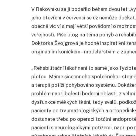
V Rakovníku se jí podařilo během dvou let „v
jeho otevření v červenci se už nemůže dočkat.
obecně víc ví a mají větší povědomí o možnoste
veřejnosti. Píše blog na téma pohyb a rehabilita
Doktorka Švojgrová je hodně inspirativní žen
originálním koníčkem – modelářstvím a zájmem
„Rehabilitační lékař není to samé jako fyziot
pletou. Máme sice mnoho společného
–
stejn
a terapii potíží pohybového systému. Dokážem
problém např. bolestí bederní oblasti, z vel
dysfunkce měkkých tkání, tedy svalů, podkoží, 
pacienty po traumatologických a ortopedick
dostanete třeba po operaci totální endoproté
pacienti s neurologickými potížemi, např. po 
působnost rehabilitačních lékařů dr. Švojgrov