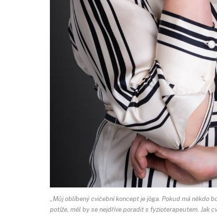
„Můj oblíbený cvičební koncept je jóga. Pokud má někdo bol
potíže, měl by se nejdříve poradit s fyzioterapeutem. Jak cv