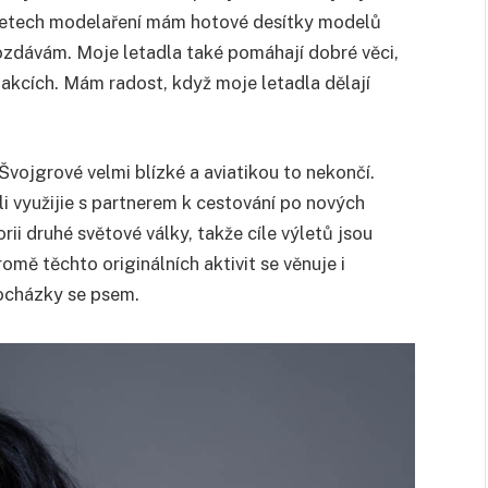
h letech modelaření mám hotové desítky modelů
 rozdávám. Moje letadla také pomáhají dobré věci,
h akcích. Mám radost, když moje letadla dělají
ojgrové velmi blízké a aviatikou to nekončí.
i využijie s partnerem k cestování po nových
orii druhé světové války, takže cíle výletů jsou
mě těchto originálních aktivit se věnuje i
ocházky se psem.