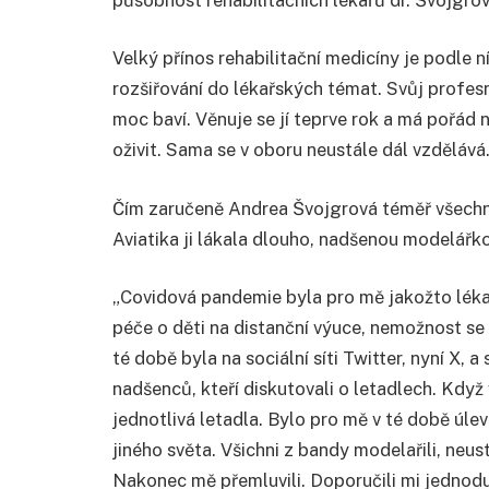
Velký přínos rehabilitační medicíny je podle 
rozšiřování do lékařských témat. Svůj profesní
moc baví. Věnuje se jí teprve rok a má pořád n
oživit. Sama se v oboru neustále dál vzdělává
Čím zaručeně Andrea Švojgrová téměř všechny 
Aviatika ji lákala dlouho, nadšenou modelářko
„Covidová pandemie byla pro mě jakožto léka
péče o děti na distanční výuce, nemožnost s
té době byla na sociální síti Twitter, nyní X,
nadšenců, kteří diskutovali o letadlech. Když
jednotlivá letadla. Bylo pro mě v té době úle
jiného světa. Všichni z bandy modelařili, neus
Nakonec mě přemluvili. Doporučili mi jednodu