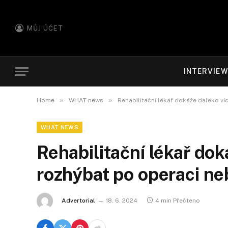
MŮJ ÚČET
INTERVIE
»
»
Home
WHAT news
Rehabilitační lékař dokáže daleko ví
WHAT NEWS
Rehabilitační lékař dok
rozhýbat po operaci ne
Advertorial
18. 6. 2024
4 min Přečteno