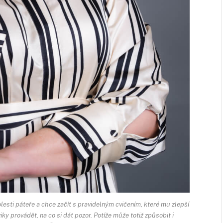
esti páteře a chce začít s pravidelným cvičením, které mu zlepší
iky provádět, na co si dát pozor. Potíže může totiž způsobit i