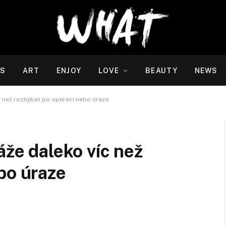
WS
ART
ENJOY
LOVE
BEAUTY
NEWS
c než rozhýbat po operaci nebo úraze
áže daleko víc než
bo úraze