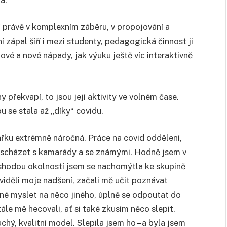
ní právě v komplexním záběru, v propojování a
 zápal šíří i mezi studenty, pedagogická činnost ji
ové a nové nápady, jak výuku ještě víc interaktivně
.
překvapí, to jsou její aktivity ve volném čase.
u se stala až „díky“ covidu.
řku extrémně náročná. Práce na covid oddělení,
e scházet s kamarády a se známými. Hodně jsem v
 a shodou okolností jsem se nachomýtla ke skupině
 viděli moje nadšení, začali mě učit poznávat
vné myslet na něco jiného, úplně se odpoutat do
tále mě hecovali, ať si také zkusím něco slepit.
chý, kvalitní model. Slepila jsem ho
–
a byla jsem