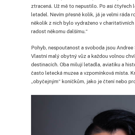
ztracená. Už mě to nepustilo. Po asi čtyřec
letadel. Nevím přesně kolik, já je velmi ráda
několik z nich bylo vydraženo v charitativníc
radost někomu dalšímu.“
Pohyb, nespoutanost a svoboda jsou Andree Šv
Vlastní malý obytný vůz a každou volnou chvíl
destinacích. Oba milují letadla, aviatiku a hist
často letecká muzea a vzpomínková místa. Kro
„obyčejným“ koníčkům, jako je čtení nebo pr