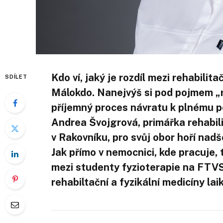
Kdo ví, jaký je rozdíl mezi rehabili
SDÍLET
Málokdo. Nanejvýš si pod pojmem „r
příjemný proces návratu k plnému p
Andrea Švojgrová, primářka rehabil
v Rakovníku, pro svůj obor hoří nad
Jak přímo v nemocnici, kde pracuje,
mezi studenty fyzioterapie na FTVS i
rehabiltační a fyzikální medicíny lai