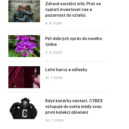
Zdravé sociální sítě: Proč se
vyplatí investovat čas a
pozornost do vztahů
4. 8. 2026
Pět dobrých zpráv do nového
týdne
3. 8. 2026
Letní barvy a odlesky
31. 7. 2026
Když kočárky nestačí. CYBEX
vstupuje do světa módy svou
první kolekcí oblečení
30. 7. 2026