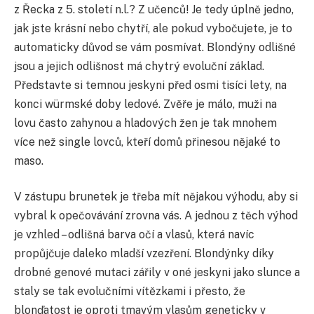
z Řecka z 5. století n.l.? Z učenců! Je tedy úplně jedno,
jak jste krásní nebo chytří, ale pokud vybočujete, je to
automaticky důvod se vám posmívat. Blondýny odlišné
jsou a jejich odlišnost má chytrý evoluční základ.
Představte si temnou jeskyni před osmi tisíci lety, na
konci würmské doby ledové. Zvěře je málo, muži na
lovu často zahynou a hladových žen je tak mnohem
více než single lovců, kteří domů přinesou nějaké to
maso.
V zástupu brunetek je třeba mít nějakou výhodu, aby si
vybral k opečovávání zrovna vás. A jednou z těch výhod
je vzhled – odlišná barva očí a vlasů, která navíc
propůjčuje daleko mladší vzezření. Blondýnky díky
drobné genové mutaci zářily v oné jeskyni jako slunce a
staly se tak evolučními vítězkami i přesto, že
blonďatost je oproti tmavým vlasům geneticky v