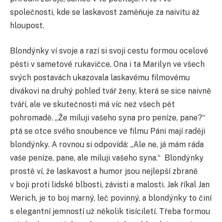
společnosti, kde se laskavost zaměňuje za naivitu až
hloupost.
Blondýnky ví svoje a razí si svoji cestu formou ocelové
pěsti v sametové rukavičce. Ona i ta Marilyn ve všech
svých postavách ukazovala laskavému filmovému
divákovi na druhý pohled tvář ženy, která se sice naivně
tváří, ale ve skutečnosti má víc než všech pět
pohromadě. „Že miluji vašeho syna pro peníze, pane?“
ptá se otce svého snoubence ve filmu Páni mají raději
blondýnky. A rovnou si odpovídá: „Ale ne, já mám ráda
vaše peníze, pane, ale miluji vašeho syna.“ Blondýnky
prostě ví, že laskavost a humor jsou nejlepší zbraně
v boji proti lidské blbosti, závisti a malosti. Jak říkal Jan
Werich, je to boj marný, leč povinný, a blondýnky to činí
s elegantní jemností už několik tisíciletí. Třeba formou