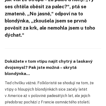
ses chtěla oběsit za palec?“, ptá se
zmateně. „No jasně,“ odpoví na to
blondýnka, „zkoušela jsem se prvně
pověsit za krk, ale nemohla jsem u toho
dýchat.“
Dokážete v tom vtipu najít chytrý a laskavý
dvojsmysl? Pak jste možná – skrytá
blondýnka…
Teď chvilku vážně. Folkloristé se shodují na tom, že
vtipy o hloupých blondýnkách sice začaly letět
v Americe až v polovině padesátých let, ale jejich
předobraz pochází z Francie osmnáctého století.