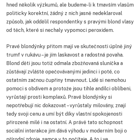
hned několik výzkumů, ale budeme-li k tmavším vlasům
politicky korektní, žádný z nich jasně nedeklaroval
způsob, jak oddělil respondentky s pravými blond vlasy
od těch, které si nechaly vypomoci peroxidem.
Pravé blondýnky přitom mají ve skutečnosti úplně jiný
trumf v rukávu – je jím laskavost a radostná povaha.
Blond děti jsou totiž odmala zbožňovaná sluníčka a
zůstávají zvláště opečovávanými jedinci i poté, co
ostatním začnou čupřiny tmavnout. Lidé si nemohou
pomoci s obdivem a protože jsou tihle andílci oblíbeni,
vyrůstají prosti komplexů. Pravé blondýnky si
nepotřebují nic dokazovat – vyrůstaly milovány, znají
tedy svoji cenu a umí být díky vlastní spokojenosti
přirozeně milé i na ostatní. A právě tato schopnost
sociální interakce jim dává výhodu v moderním boji o
přírodní zdroje, samce v to počítaje. A to i ve