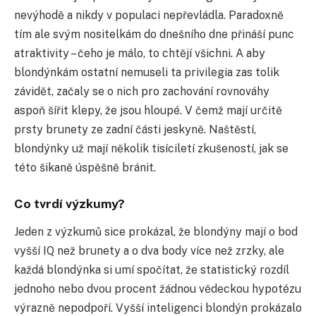
nevýhodě a nikdy v populaci nepřevládla. Paradoxně
tím ale svým nositelkám do dnešního dne přináší punc
atraktivity – čeho je málo, to chtějí všichni. A aby
blondýnkám ostatní nemuseli ta privilegia zas tolik
závidět, začaly se o nich pro zachování rovnováhy
aspoň šířit klepy, že jsou hloupé. V čemž mají určitě
prsty brunety ze zadní části jeskyně. Naštěstí,
blondýnky už mají několik tisíciletí zkušeností, jak se
této šikaně úspěšně bránit.
Co tvrdí výzkumy?
Jeden z výzkumů sice prokázal, že blondýny mají o bod
vyšší IQ než brunety a o dva body více než zrzky, ale
každá blondýnka si umí spočítat, že statistický rozdíl
jednoho nebo dvou procent žádnou vědeckou hypotézu
výrazně nepodpoří. Vyšší inteligenci blondýn prokázalo