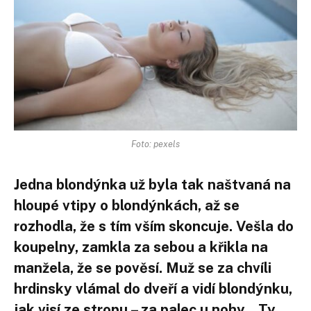
Foto: pexels
Jedna blondýnka už byla tak naštvaná na
hloupé vtipy o blondýnkách, až se
rozhodla, že s tím vším skoncuje. Vešla do
koupelny, zamkla za sebou a křikla na
manžela, že se pověsí. Muž se za chvíli
hrdinsky vlámal do dveří a vidí blondýnku,
jak visí ze stropu – za palec u nohy. „Ty