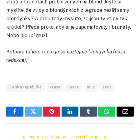
vtipů o brunetách přebarvených na blond. Ještě si
myslíte, že vtipy o blondýnkách z legrace nešíří samy
blondýnky? A proč tedy myslíte, že jsou ty vtipy tak
krátké? Přece proto, aby si je zapamatovaly i brunety.
Nebo hloupí muži.
Autorka tohoto textu je samozřejmě blondýnka (pozn.
redakce).
Česká republika
krása
láska
muž
žena
Facebook
Twitter
Pinterest
LinkedIn
Tumblr
WhatsApp
E-
mail
PŘEDCHOZÍ ČLÁNEK
DALŠÍ ČLÁNEK