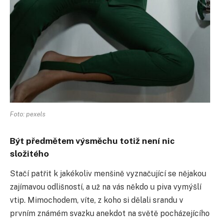
Foto: pexels
Být předmětem výsměchu totiž není nic
složitého
Stačí patřit k jakékoliv menšině vyznačující se nějakou
zajímavou odlišností, a už na vás někdo u piva vymýšlí
vtip. Mimochodem, víte, z koho si dělali srandu v
prvním známém svazku anekdot na světě pocházejícího