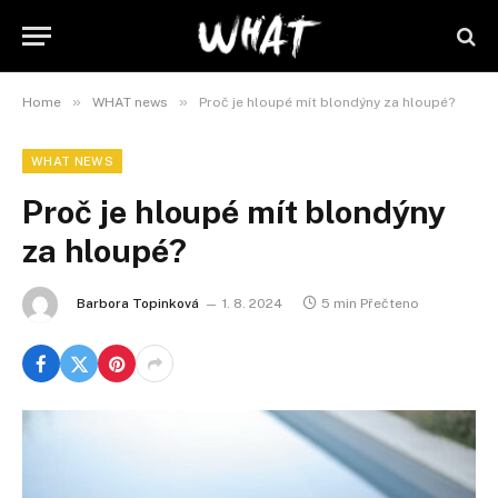
»
»
Home
WHAT news
Proč je hloupé mít blondýny za hloupé?
WHAT NEWS
Proč je hloupé mít blondýny
za hloupé?
Barbora Topinková
1. 8. 2024
5 min Přečteno