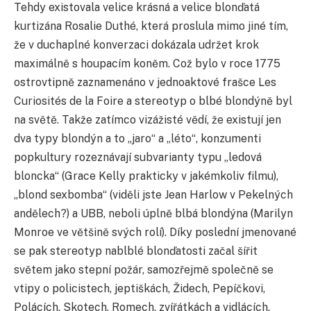
Tehdy existovala velice krásná a velice blonďatá
kurtizána Rosalie Duthé, která proslula mimo jiné tím,
že v duchaplné konverzaci dokázala udržet krok
maximálně s houpacím koněm. Což bylo v roce 1775
ostrovtipně zaznamenáno v jednoaktové frašce Les
Curiosités de la Foire a stereotyp o blbé blondýně byl
na světě. Takže zatímco vizážisté vědí, že existují jen
dva typy blondýn a to „jaro“ a „léto“, konzumenti
popkultury rozeznávají subvarianty typu „ledová
bloncka“ (Grace Kelly prakticky v jakémkoliv filmu),
„blond sexbomba“ (viděli jste Jean Harlow v Pekelných
andělech?) a UBB, neboli úplně blbá blondýna (Marilyn
Monroe ve většině svých rolí). Díky poslední jmenované
se pak stereotyp nablblé blonďatosti začal šířit
světem jako stepní požár, samozřejmě společně se
vtipy o policistech, jeptiškách, Židech, Pepíčkovi,
Polácích, Skotech, Romech, zvířátkách a vidlácích.