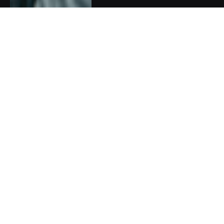
Dan Kortus má nový projekt k
boji proti nesmyslům o
klimatu, který využívá AI,
poháněnou obnovitelnou
energií