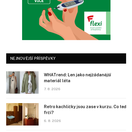
NEJNOVĚJŠÍ PŘÍSPĚVKY
WHATrend: Len jako nejžádanější
materiál léta
7. 8. 2026
Retro kachličky jsou zase v kurzu. Co teď
frčí?
6. 8. 2026