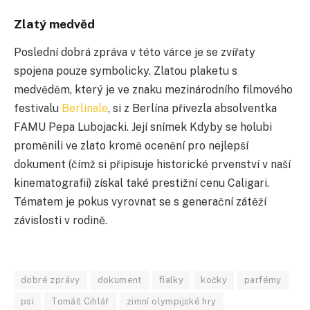
Zlatý medvěd
Poslední dobrá zpráva v této várce je se zvířaty
spojena pouze symbolicky. Zlatou plaketu s
medvěděm, který je ve znaku mezinárodního filmového
festivalu
Berlinale
, si z Berlína přivezla absolventka
FAMU Pepa Lubojacki. Její snímek Kdyby se holubi
proměnili ve zlato kromě ocenění pro nejlepší
dokument (čímž si připisuje historické prvenství v naší
kinematografii) získal také prestižní cenu Caligari.
Tématem je pokus vyrovnat se s generační zátěží
závislosti v rodině.
dobré zprávy
dokument
fialky
kočky
parfémy
psi
Tomáš Cihlář
zimní olympijské hry