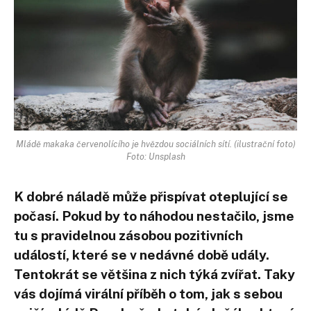
Mládě makaka červenolícího je hvězdou sociálních sítí. (ilustrační foto)
Foto: Unsplash
K dobré náladě může přispívat oteplující se
počasí. Pokud by to náhodou nestačilo, jsme
tu s pravidelnou zásobou pozitivních
událostí, které se v nedávné době udály.
Tentokrát se většina z nich týká zvířat. Taky
vás dojímá virální příběh o tom, jak s sebou