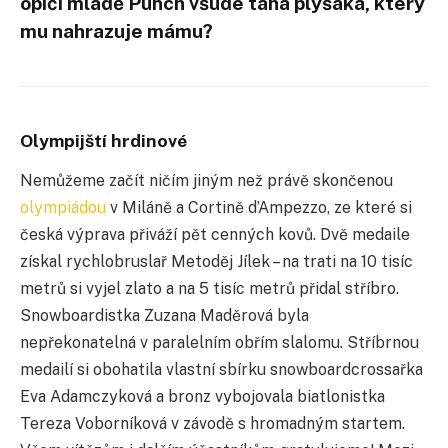
opičí mládě Punch všude tahá plyšáka, který
mu nahrazuje mámu?
Olympijští hrdinové
Nemůžeme začít ničím jiným než právě skončenou
olympiádou
v Miláně a Cortině d’Ampezzo, ze které si
česká výprava přiváží pět cenných kovů. Dvě medaile
získal rychlobruslař Metoděj Jílek – na trati na 10 tisíc
metrů si vyjel zlato a na 5 tisíc metrů přidal stříbro.
Snowboardistka Zuzana Maděrová byla
nepřekonatelná v paralelním obřím slalomu. Stříbrnou
medailí si obohatila vlastní sbírku snowboardcrossařka
Eva Adamczyková a bronz vybojovala biatlonistka
Tereza Voborníková v závodě s hromadným startem.