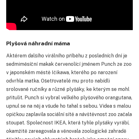
Plyšová náhradní máma
Aktérem dalšího virálního příběhu z posledních dní je
sedmiměsíční makak červenolící jménem Punch ze zoo
v japonském městě Ičikawa, kterého po narození
odvrhla matka. Ošetřovatelé mu proto nabídli
srolované ručníky a různé plyšáky, ke kterým se mohl
přitulit. Punch si vybral velkého plyšového orangutana,
upnul se na něj a všude ho tahal s sebou. Videa s malou
opičkou zaplavila sociální sítě a návštěvnost zoo začala
stoupat. Společnost IKEA, která tyhle plyšáky vyrábí,
okamžitě zareagovala a věnovala zoologické zahradě