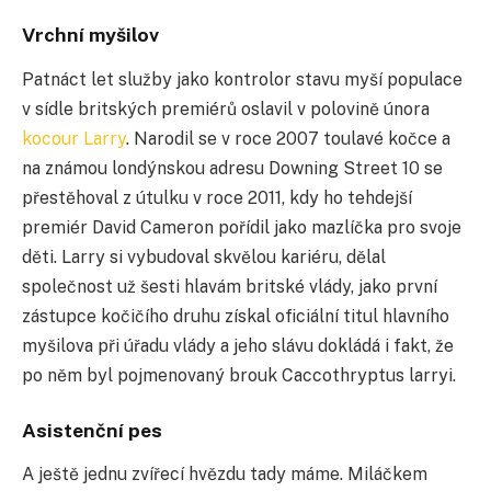
Vrchní myšilov
Patnáct let služby jako kontrolor stavu myší populace
v sídle britských premiérů oslavil v polovině února
kocour Larry
. Narodil se v roce 2007 toulavé kočce a
na známou londýnskou adresu Downing Street 10 se
přestěhoval z útulku v roce 2011, kdy ho tehdejší
premiér David Cameron pořídil jako mazlíčka pro svoje
děti. Larry si vybudoval skvělou kariéru, dělal
společnost už šesti hlavám britské vlády, jako první
zástupce kočičího druhu získal oficiální titul hlavního
myšilova při úřadu vlády a jeho slávu dokládá i fakt, že
po něm byl pojmenovaný brouk Caccothryptus larryi.
Asistenční pes
A ještě jednu zvířecí hvězdu tady máme. Miláčkem