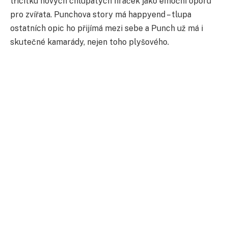
třicítku nových chlupatých hraček jako emoční oporu
pro zvířata. Punchova story má happyend – tlupa
ostatních opic ho přijímá mezi sebe a Punch už má i
skutečné kamarády, nejen toho plyšového.