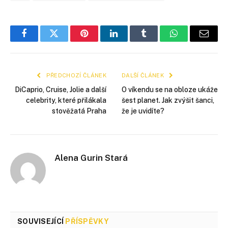
Facebook
Twitter
Pinterest
LinkedIn
Tumblr
WhatsApp
E-
mail
PŘEDCHOZÍ ČLÁNEK
DALŠÍ ČLÁNEK
DiCaprio, Cruise, Jolie a další
O víkendu se na obloze ukáže
celebrity, které přilákala
šest planet. Jak zvýšit šanci,
stověžatá Praha
že je uvidíte?
Alena Gurin Stará
SOUVISEJÍCÍ
PŘÍSPĚVKY