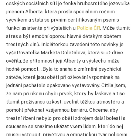
českých sociálních sítí je fenka hrubosrstého jezevčíka
jménem Alberta, která prošla speciálním ročním
výcvikem a stala se prvním certifikovaným psem s
funkcí asistenta při výsleších u
Policie ČR
. Může tlumit
stres a být emoční oporou hlavně dětským obětem
trestných činů. Iniciátorkou zavedení této novinky je
vyšetřovatelka Markéta Doležalová, která si už dříve
ověřila, že přítomnost její Alberty u výslechu může
hodně pomoct. „Byla to snaha o zmírnění psychické
zátěže, které jsou oběti při oživování vzpomínek na
jednání pachatele opakovaně vystavovány. Cítila jsem,
že nám při úkonu chybí prvek, který by laskavě a tiše
tlumil prožívanou úzkost, uvolnil těžkou atmosféru a
pomohl překonat vzájemnou bariéru. Chceme, aby
trestní řízení nebylo pro oběti zdrojem další bolesti a
současně se snažíme ukázat všem lidem, kteří do něj
musejí vstoupit, přívětivou a empatickou tvář policejní