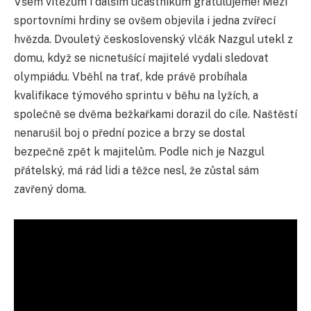
Všem vítězům i dalším účastníkům gratulujeme! Mezi
sportovními hrdiny se ovšem objevila i jedna zvířecí
hvězda. Dvouletý československý vlčák Nazgul utekl z
domu, když se nicnetušící majitelé vydali sledovat
olympiádu. Vběhl na trať, kde právě probíhala
kvalifikace týmového sprintu v běhu na lyžích, a
společně se dvěma bežkařkami dorazil do cíle. Naštěstí
nenarušil boj o přední pozice a brzy se dostal
bezpečně zpět k majitelům. Podle nich je Nazgul
přátelský, má rád lidi a těžce nesl, že zůstal sám
zavřený doma.