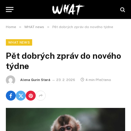
»
»
Home
WHAT news
Pět dobrých zpráv do nového týdne
WHAT NEWS
Pět dobrých zpráv do nového
týdne
Alena Gurin Stará
23. 2. 2026
4 min Přečteno