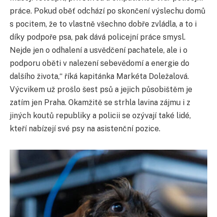
práce. Pokud oběť odchází po skončení výslechu domů
s pocitem, že to vlastně všechno dobře zvládla, a to i
díky podpoře psa, pak dává policejní práce smysl.
Nejde jen o odhalení a usvědčení pachatele, ale i o
podporu oběti v nalezení sebevědomí a energie do
dalšího života,“ říká kapitánka Markéta Doležalová.
Výcvikem už prošlo šest psů a jejich působištěm je
zatím jen Praha. Okamžitě se strhla lavina zájmu i z
jiných koutů republiky a policii se ozývají také lidé,
kteří nabízejí své psy na asistenční pozice.