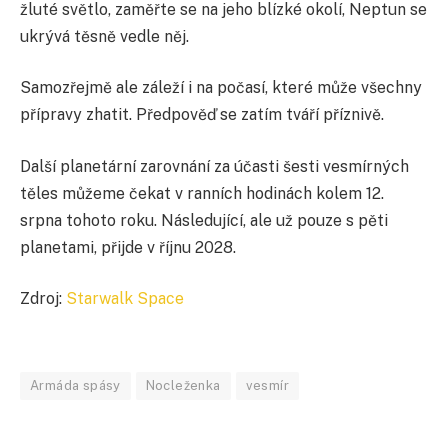
žluté světlo, zaměřte se na jeho blízké okolí, Neptun se
ukrývá těsně vedle něj.
Samozřejmě ale záleží i na počasí, které může všechny
přípravy zhatit. Předpověď se zatím tváří příznivě.
Další planetární zarovnání za účasti šesti vesmírných
těles můžeme čekat v ranních hodinách kolem 12.
srpna tohoto roku. Následující, ale už pouze s pěti
planetami, přijde v říjnu 2028.
Zdroj:
Starwalk Space
Armáda spásy
Nocleženka
vesmír