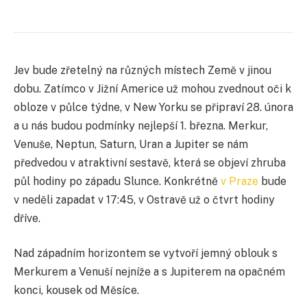
Jev bude zřetelný na různých místech Země v jinou
dobu. Zatímco v Jižní Americe už mohou zvednout oči k
obloze v půlce týdne, v New Yorku se připraví 28. února
a u nás budou podmínky nejlepší 1. března. Merkur,
Venuše, Neptun, Saturn, Uran a Jupiter se nám
předvedou v atraktivní sestavě, která se objeví zhruba
půl hodiny po západu Slunce. Konkrétně
v Praze
bude
v neděli zapadat v 17:45, v Ostravě už o čtvrt hodiny
dříve.
Nad západním horizontem se vytvoří jemný oblouk s
Merkurem a Venuší nejníže a s Jupiterem na opačném
konci, kousek od Měsíce.