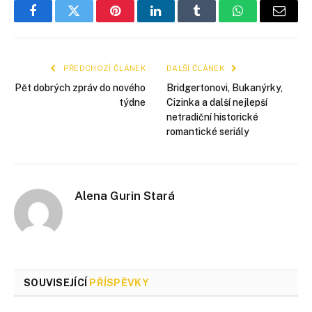
Facebook
Twitter
Pinterest
LinkedIn
Tumblr
WhatsApp
E-
mail
PŘEDCHOZÍ ČLÁNEK
DALŠÍ ČLÁNEK
Pět dobrých zpráv do nového
Bridgertonovi, Bukanýrky,
týdne
Cizinka a další nejlepší
netradiční historické
romantické seriály
Alena Gurin Stará
SOUVISEJÍCÍ
PŘÍSPĚVKY