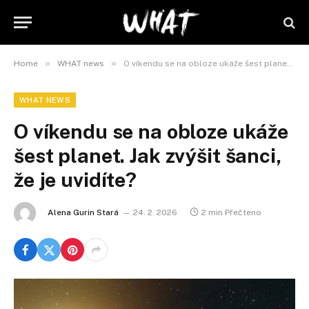
»
»
Home
WHAT news
O víkendu se na obloze ukáže šest planet. Jak zvýšit šanci, že je uvidíte?
WHAT NEWS
O víkendu se na obloze ukáže
šest planet. Jak zvýšit šanci,
že je uvidíte?
Alena Gurin Stará
24. 2. 2026
2 min Přečteno