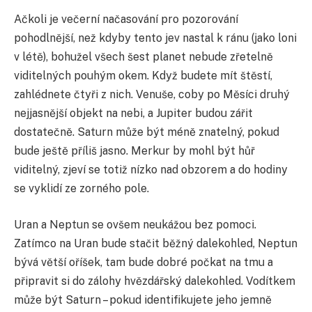
Ačkoli je večerní načasování pro pozorování
pohodlnější, než kdyby tento jev nastal k ránu (jako loni
v létě), bohužel všech šest planet nebude zřetelně
viditelných pouhým okem. Když budete mít štěstí,
zahlédnete čtyři z nich. Venuše, coby po Měsíci druhý
nejjasnější objekt na nebi, a Jupiter budou zářit
dostatečně. Saturn může být méně znatelný, pokud
bude ještě příliš jasno. Merkur by mohl být hůř
viditelný, zjeví se totiž nízko nad obzorem a do hodiny
se vyklidí ze zorného pole.
Uran a Neptun se ovšem neukážou bez pomoci.
Zatímco na Uran bude stačit běžný dalekohled, Neptun
bývá větší oříšek, tam bude dobré počkat na tmu a
připravit si do zálohy hvězdářský dalekohled. Vodítkem
může být Saturn – pokud identifikujete jeho jemně