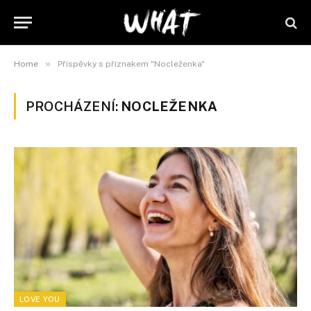
»
Home
Příspěvky s příznakem "Nocleženka"
PROCHÁZENÍ:
NOCLEŽENKA
LOVE YOU