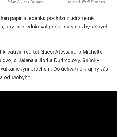
Jalan & Jibril Durimel
Jalan & Jibril Durimel
chen papír a lepenka pochází z udržitelně
a, aby se zredukoval počet dalších zbytečných
t kreativní ředitel Gucci Alessandro Michelle
dvojici Jalana a Jibrila Durimelovy. Snímky
m vulkanickým prachem. Do úchvatné krajiny vás
ba od Mobyho.