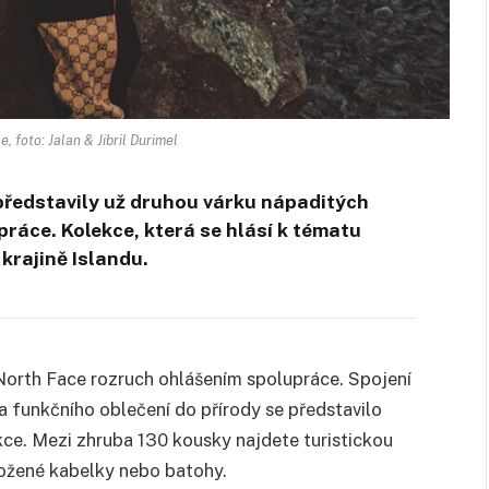
, foto: Jalan & Jibril Durimel
představily už druhou várku nápaditých
práce. Kolekce, která se hlásí k tématu
krajině Islandu.
North Face rozruch ohlášením spolupráce. Spojení
a funkčního oblečení do přírody se představilo
kce. Mezi zhruba 130 kousky najdete turistickou
kožené kabelky nebo batohy.