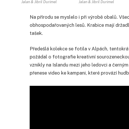
Jalan & Jibril Durimel
Jalan & Jibril Durimel
Na přírodu se myslelo i při výrobě obalů. Vše
obhospodařovaných lesů. Krabice mají držadl
tašek.
Předešlá kolekce se fotila v Alpách, tentokrá
požádal o fotografie kreativní sourozeneckou 
vznikly na Islandu mezi jeho ledovci a černý
přenese video ke kampani, které provází hud