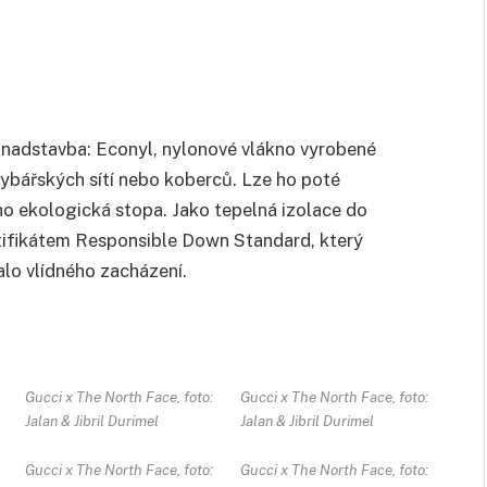
ší nadstavba: Econyl, nylonové vlákno vyrobené
rybářských sítí nebo koberců. Lze ho poté
eho ekologická stopa. Jako tepelná izolace do
rtifikátem Responsible Down Standard, který
alo vlídného zacházení.
Gucci x The North Face, foto:
Gucci x The North Face, foto:
Jalan & Jibril Durimel
Jalan & Jibril Durimel
Gucci x The North Face, foto:
Gucci x The North Face, foto: