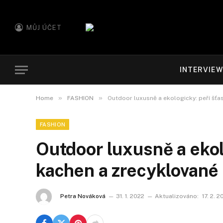
MŮJ ÚČET
INTERVIE
»
»
Home
FASHION
Outdoor luxusně a ekologicky: peří šťa
FASHION
Outdoor luxusně a ekol
kachen a zrecyklované 
Petra Nováková
31. 1. 2022
Aktualizováno:
17. 2. 