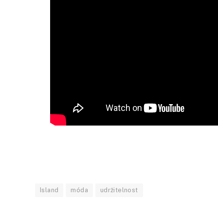
Island
móda
udržitelnost