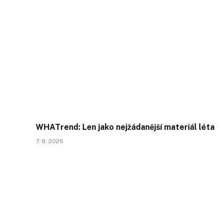
WHATrend: Len jako nejžádanější materiál léta
7. 8. 2026