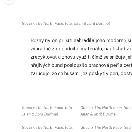
Gucci x The North Face, foto: Jalan & Jibril Durimel
Běžný nylon při šití nahradila jeho moderněj
výhradně z odpadního materiálu, například z 
zrecyklovat a znovu využít, čímž se snižuje j
hřejivých bund posloužilo prachové peří s ce
zaručuje, že se husám, jež poskytly peří, dost
Gucci x The North Face, foto:
Gucci x The North Face, foto:
Jalan & Jibril Durimel
Jalan & Jibril Durimel
Gucci x The North Face, foto:
Gucci x The North Face, foto: