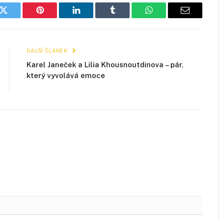
k
Twitter
Pinterest
LinkedIn
Tumblr
WhatsApp
E-
mail
DALŠÍ ČLÁNEK
Karel Janeček a Lilia Khousnoutdinova –⁠ pár,
který vyvolává emoce