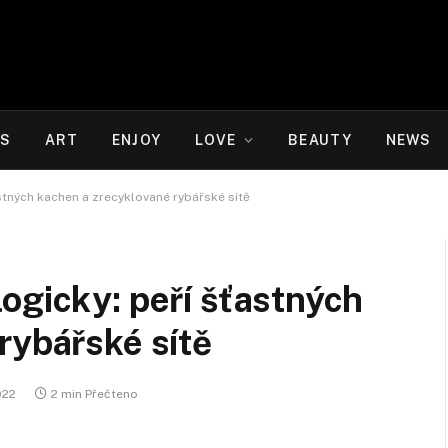
WS
ART
ENJOY
LOVE
BEAUTY
NEWS
stných kachen a zrecyklované rybářské sítě
ogicky: peří šťastných
rybářské sítě
2022
2 min Přečteno