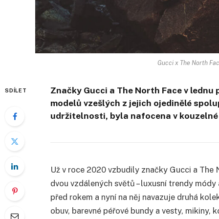
Gucci x The North Face
Značky Gucci a The North Face v lednu 
SDÍLET
modelů vzešlých z jejich ojedinělé spolu
udržitelnosti, byla nafocena v kouzelné 
Už v roce 2020 vzbudily značky Gucci a The 
dvou vzdálených světů – luxusní trendy módy 
před rokem a nyní na něj navazuje druhá kole
obuv, barevné péřové bundy a vesty, mikiny, 