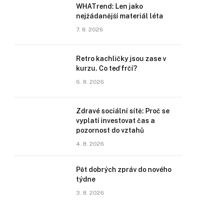
WHATrend: Len jako
nejžádanější materiál léta
7. 8. 2026
Retro kachličky jsou zase v
kurzu. Co teď frčí?
6. 8. 2026
Zdravé sociální sítě: Proč se
vyplatí investovat čas a
pozornost do vztahů
4. 8. 2026
Pět dobrých zpráv do nového
týdne
3. 8. 2026