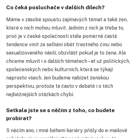
Co čeká posluchače v dalších dílech?
Máme v zásobě spoustu zajímavých témat a také žen,
které o nich mohou mluvit. Jedním z nich je třeba to,
proč je v české společnosti stále poměrně častá
tendence vinit ze selhání oběť trestného činu nebo
sexualizovaného násilí, obzvlášť pokud je to žena. Ale
chceme mluvit i o dalších tématech – ať už politických,
společenských nebo kulturních, která se týkají
naprosto všech. Jen budeme nabízet ženskou
perspektivu, protože ta často v debatě i o těch
nejběžnějších otázkách chybí.
Setkala jste se s něčím z toho, co budete
probírat?
S něčím ano, i mně během kariéry přišly do e-mailové