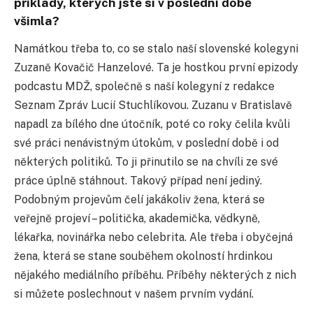
příklady, kterých jste si v poslední době
všimla?
Namátkou třeba to, co se stalo naší slovenské kolegyni
Zuzaně Kovačič Hanzelové. Ta je hostkou první epizody
podcastu MDŽ, společně s naší kolegyní z redakce
Seznam Zpráv Lucií Stuchlíkovou. Zuzanu v Bratislavě
napadl za bílého dne útočník, poté co roky čelila kvůli
své práci nenávistným útokům, v poslední době i od
některých politiků. To ji přinutilo se na chvíli ze své
práce úplně stáhnout. Takový případ není jediný.
Podobným projevům čelí jakákoliv žena, která se
veřejně projeví – politička, akademička, vědkyně,
lékařka, novinářka nebo celebrita. Ale třeba i obyčejná
žena, která se stane souběhem okolností hrdinkou
nějakého mediálního příběhu. Příběhy některých z nich
si můžete poslechnout v našem prvním vydání.