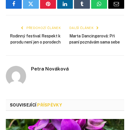
Facebook
Twitter
Pinterest
LinkedIn
Tumblr
WhatsApp
E-
mail
PŘEDCHOZÍ ČLÁNEK
DALŠÍ ČLÁNEK
Rodinný festival Respekt k
Marta Dancingerová: Při
porodu není jen o porodech
psaní poznávám sama sebe
Petra Nováková
SOUVISEJÍCÍ
PŘÍSPĚVKY