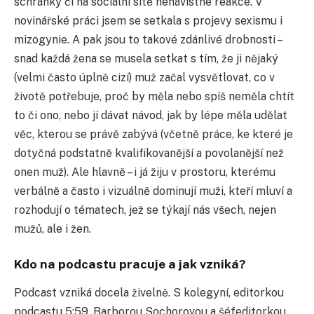
schránky či na sociální sítě nenávistné reakce. V
novinářské práci jsem se setkala s projevy sexismu i
mizogynie. A pak jsou to takové zdánlivé drobnosti –
snad každá žena se musela setkat s tím, že ji nějaký
(velmi často úplně cizí) muž začal vysvětlovat, co v
životě potřebuje, proč by měla nebo spíš neměla chtít
to či ono, nebo jí dávat návod, jak by lépe měla udělat
věc, kterou se právě zabývá (včetně práce, ke které je
dotyčná podstatně kvalifikovanější a povolanější než
onen muž). Ale hlavně – i já žiju v prostoru, kterému
verbálně a často i vizuálně dominují muži, kteří mluví a
rozhodují o tématech, jež se týkají nás všech, nejen
mužů, ale i žen.
Kdo na podcastu pracuje a jak vzniká?
Podcast vzniká docela živelně. S kolegyní, editorkou
podcastu 5:59, Barborou Sochorovou a šéfeditorkou