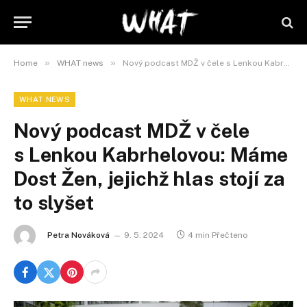
»
»
Home
WHAT news
Nový podcast MDŽ v čele s Lenkou Kabrhelovou: Máme Dost Žen, jejichž hlas stojí za to slyšet
WHAT NEWS
Nový podcast MDŽ v čele
s Lenkou Kabrhelovou: Máme
Dost Žen, jejichž hlas stojí za
to slyšet
Petra Nováková
9. 5. 2024
4 min Přečteno