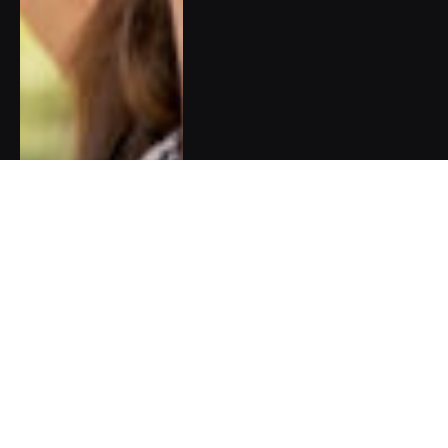
Do Londýna a Paříže za
uměním: Aktuální výstavy,
které stojí za to