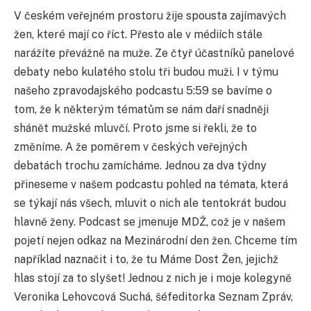
V českém veřejném prostoru žije spousta zajímavých
žen, které mají co říct. Přesto ale v médiích stále
narážíte převážně na muže. Ze čtyř účastníků panelové
debaty nebo kulatého stolu tři budou muži. I v týmu
našeho zpravodajského podcastu 5:59 se bavíme o
tom, že k některým tématům se nám daří snadněji
shánět mužské mluvčí. Proto jsme si řekli, že to
změníme. A že poměrem v českých veřejných
debatách trochu zamícháme. Jednou za dva týdny
přineseme v našem podcastu pohled na témata, která
se týkají nás všech, mluvit o nich ale tentokrát budou
hlavně ženy. Podcast se jmenuje MDŽ, což je v našem
pojetí nejen odkaz na Mezinárodní den žen. Chceme tím
například naznačit i to, že tu Máme Dost Žen, jejichž
hlas stojí za to slyšet! Jednou z nich je i moje kolegyně
Veronika Lehovcová Suchá, šéfeditorka Seznam Zpráv,