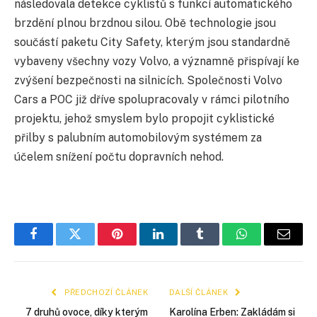
následovala detekce cyklistů s funkcí automatického
brzdění plnou brzdnou silou. Obě technologie jsou
součástí paketu City Safety, kterým jsou standardně
vybaveny všechny vozy Volvo, a významně přispívají ke
zvýšení bezpečnosti na silnicích. Společnosti Volvo
Cars a POC již dříve spolupracovaly v rámci pilotního
projektu, jehož smyslem bylo propojit cyklistické
přilby s palubním automobilovým systémem za
účelem snížení počtu dopravních nehod.
Facebook
Twitter
Pinterest
LinkedIn
Tumblr
WhatsApp
E-
mail
PŘEDCHOZÍ ČLÁNEK
DALŠÍ ČLÁNEK
7 druhů ovoce, díky kterým
Karolína Erben: Zakládám si