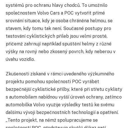
systémů pro ochranu hlavy chodců. To umožnilo
společnostem Volvo Cars a POC vytvořit přímé
srovnání situace, kdy je osoba chráněna helmou, se
stavem, kdy tomu tak není. Současné postupy pro
testování cyklistických přileb jsou velmi prosté,
přičemž zahrnují například spuštění helmy z různé
výšky na rovný nebo zkosený povrch, kdy neberou v
úvahu vozidlo.
Zkušenosti získané v rámci uvedeného výzkumného
projektu pomohou společnosti POC vyrábět
bezpečnější cyklistické přilby, které při střetu cyklisty
s automobilem nabídnou vyšší úroveň ochrany, zatímco
automobilka Volvo využije výsledky testů ke svému
dalšímu vývoji bezpečnostních technologií a opatření.
„Tento projekt, na němž spolupracujeme se
společností POC, představuje skvělý důkaz naší