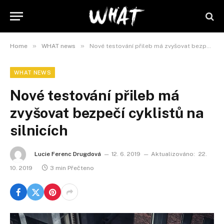
»
»
Home
WHAT news
Nové testování přileb má zvyšovat bezpečí cyklistů na silnicích
WHAT NEWS
Nové testování přileb má
zvyšovat bezpečí cyklistů na
silnicích
Lucie Ferenc Drugdová
12. 6. 2019
Aktualizováno:
22.
10. 2019
3 min Přečteno