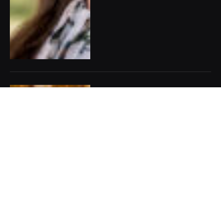
Do Londýna a Paříže za
uměním: Aktuální výstavy,
které stojí za to