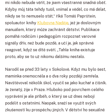
mi nikdo nebude věřit, že jsem všestranně snadná oběť.
Kdyby můj táta tehdy tušil, vnímal a věděl, co má dělat,
nikdy se to nemuselo stát,
“ říká Tomáš Paprštein,
spoluautor knihy
Klubovna Naděje
, jež je doslovným
manuálem, který může zachránit dětství. Publikace
pomáhá rodičům i pedagogům rozpoznat varovné
signály dřív, než bude pozdě, a učí je, jak správně
reagovat, když se dítě svěří. „Tahle kniha existuje
proto, aby se to už nikomu dalšímu nestalo.
Narodil se před 33 lety v Sokolově. Když mu bylo šest,
maminka onemocněla a o dva roky později zemřela.
Navštěvoval několik škol, vyučil se jako kuchař a číšník.
Je ženatý, žije v Praze. Hluboko pod povrchem celého
vyprávění je ale příběh, o který se už dnes nebojí
podělit s ostatními. Naopak, snaží se využít svých
zkušeností ku prospěchu jiných. V dětství ho sexuálně