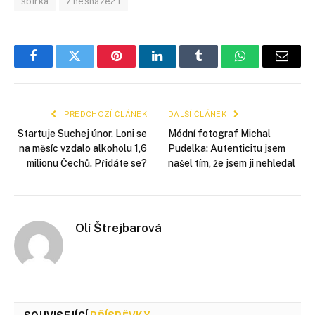
sbírka
Znesnáze21
Facebook
Twitter
Pinterest
LinkedIn
Tumblr
WhatsApp
E-
mail
PŘEDCHOZÍ ČLÁNEK
DALŠÍ ČLÁNEK
Startuje Suchej únor. Loni se
Módní fotograf Michal
na měsíc vzdalo alkoholu 1,6
Pudelka: Autenticitu jsem
milionu Čechů. Přidáte se?
našel tím, že jsem ji nehledal
Olí Štrejbarová