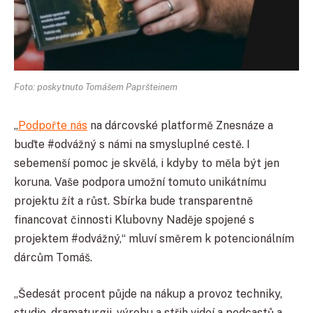
Foto: poskytnuto Tomášem Papršteinem
„
Podpořte nás
na dárcovské platformě Znesnáze a
buďte #odvážný s námi na smysluplné cestě. I
sebemenší pomoc je skvělá, i kdyby to měla být jen
koruna. Vaše podpora umožní tomuto unikátnímu
projektu žít a růst. Sbírka bude transparentně
financovat činnosti Klubovny Naděje spojené s
projektem #odvážný,“ mluví směrem k potencionálním
dárcům Tomáš.
„Šedesát procent půjde na nákup a provoz techniky,
studio, dramaturgii, výrobu a střih videí a podcastů a