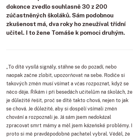
dokonce zvedlo souhlasně 30 z 200
zúčastněných školáků. Sám podobnou
zkušenost má, dva roky ho zneužíval třídní
učitel. I to žene Tomáše k pomoci druhým.
„To dítě vysílá signály, stáhne se do pozadí, nebo
naopak začne zlobit, upozorňovat na sebe. Rodiče si
takových změn musí všímat a včas rozpoznat, když se
něco děje. Říkám i při besedách učitelům na školách, že
je důležité řešit, proč se dítě takto chová, nejen to jak
se chová. Je důležité, aby si dospělí všímali změn
chování a rozpoznali je. Já sám jsem nedokázal
zpracovat smrt mámy a měl jsem kázeňské problémy. I
proto si mě pravděpodobně pachatel vybral. Věděl, že