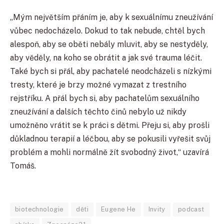
„
Mým největším přáním je, aby k sexuálnímu zneužívání
vůbec nedocházelo. Dokud to tak nebude, chtěl bych
alespoň, aby se oběti nebály mluvit, aby se nestyděly,
aby věděly, na koho se obrátit a jak své trauma léčit.
Také bych si přál, aby pachatelé neodcházeli s nízkými
tresty, které je brzy možné vymazat z trestního
rejstříku. A přál bych si, aby pachatelům sexuálního
zneužívání a dalších těchto činů nebylo už nikdy
umožněno vrátit se k práci s dětmi. Přeju si, aby prošli
důkladnou terapií a léčbou, aby se pokusili vyřešit svůj
problém a mohli normálně žít svobodný život,“ uzavírá
Tomáš.
biotechnologie
děti
Eugene He
Invity
podcast