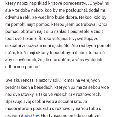
který nabízí například krizové poradenství. „Chyběl mi
ale v té době někdo, kdo by mě poslouchal, dodal mi
odvahu a řekl, že všechno bude dobré. Někdo, kdo by
mi pomohl najít pomoc, kterou jsem potřeboval. Chci
pomoci obětem najít sílu nahlásit pachatele a začít
léčit své trauma. Široké veřejnosti vysvětluju, že
sexuální zneužívání není ojedinělé. Ale rád bych pomohl
i těm, kteří mají sklony k podobným činům. Je nutné,
aby si uvědomili, že jde o problém, a včas vyhledali
odbornou pomoc.“
Své zkušenosti a názory sdílí Tomáš na veřejných
přednáškách a besedách, kterých už má za sebou více
než dvě stovky, a také ve videích či v rozhovorech.
Spravuje svůj osobní web a sociální sítě. Je
moderátorem podcastu s rozhovory na YouTube s
názvem
#
odvážný
. Hosty jsou nejen lidé se silným