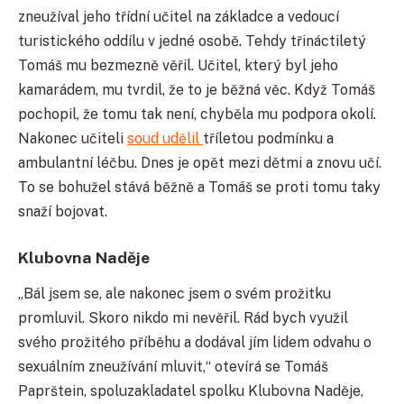
zneužíval jeho třídní učitel na základce a vedoucí
turistického oddílu v jedné osobě. Tehdy třináctiletý
Tomáš mu bezmezně věřil. Učitel, který byl jeho
kamarádem, mu tvrdil, že to je běžná věc. Když Tomáš
pochopil, že tomu tak není, chyběla mu podpora okolí.
Nakonec učiteli
soud udělil
tříletou podmínku a
ambulantní léčbu. Dnes je opět mezi dětmi a znovu učí.
To se bohužel stává běžně a Tomáš se proti tomu taky
snaží bojovat.
Klubovna Naděje
„Bál jsem se, ale nakonec jsem o svém prožitku
promluvil. Skoro nikdo mi nevěřil. Rád bych využil
svého prožitého příběhu a dodával jím lidem odvahu o
sexuálním zneužívání mluvit,“ otevírá se Tomáš
Paprštein, spoluzakladatel spolku Klubovna Naděje,