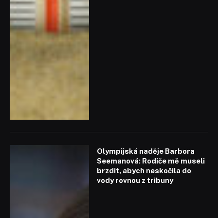
Olympijská naděje Barbora
Seemanová: Rodiče mě museli
brzdit, abych neskočila do
vody rovnou z tribuny