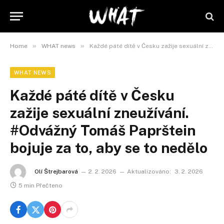
»
»
Home
WHAT news
Každé páté dítě v Česku zažije sexuální zneužívání. #Odvážný Tomáš Paprštein bojuje za to, aby se to nedělo
WHAT NEWS
Každé páté dítě v Česku
zažije sexuální zneužívání.
#Odvážný Tomáš Paprštein
bojuje za to, aby se to nedělo
Olí Štrejbarová
2. 2. 2026
Aktualizováno:
3. 2. 2026
5 min Přečteno