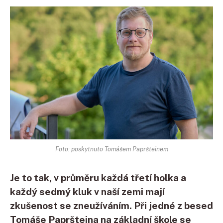
Foto: poskytnuto Tomášem Papršteinem
Je to tak, v průměru každá třetí holka a
každý sedmý kluk v naší zemi mají
zkušenost se zneužíváním. Při jedné z besed
Tomáše Papršteina na základní škole se