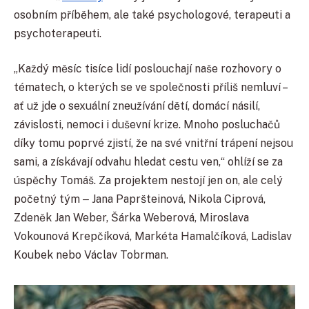
osobním příběhem, ale také psychologové, terapeuti a
psychoterapeuti.
„Každý měsíc tisíce lidí poslouchají naše rozhovory o
tématech, o kterých se ve společnosti příliš nemluví –
ať už jde o sexuální zneužívání dětí, domácí násilí,
závislosti, nemoci i duševní krize. Mnoho posluchačů
díky tomu poprvé zjistí, že na své vnitřní trápení nejsou
sami, a získávají odvahu hledat cestu ven,“ ohlíží se za
úspěchy Tomáš. Za projektem nestojí jen on, ale celý
početný tým
Jana Papršteinová, Nikola Ciprová,
‒
Zdeněk Jan Weber, Šárka Weberová, Miroslava
Vokounová Krepčíková, Markéta Hamalčíková, Ladislav
Koubek nebo Václav Tobrman.