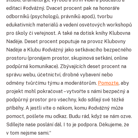
editaci #odvážný. Dvacet procent pak na honoráře
odborníků (psychologů, právníků apod.), tvorbu
edukativních materiálů a vedení osvětových workshopů
pro školy či veřejnost. A také na dotisk knihy Klubovna
Naděje. Deset procent poputuje na provoz Klubovny
Naděje a Klubu #odvážný jako setkávacího bezpečného
prostoru (pronájem prostor, skupinová setkání, online
podpůrná komunikace). Zbývajících deset procent na
správu webu, účetnictví, drobné vybavení nebo
odměny tvůrčímu týmu a moderátorům.
Pomozte
, aby
projekt mohl pokračovat – vytvořte s námi bezpečný a
podpůrný prostor pro všechny, kdo sdílejí své těžké
příběhy. A jestli víte o někom, komu #odvážný může
pomoct, pošlete mu odkaz. Budu rád, když se nám ozve.
Sdílejte naše poslání dál. I to je podpora. Děkujeme, že
v tom nejsme sami.“