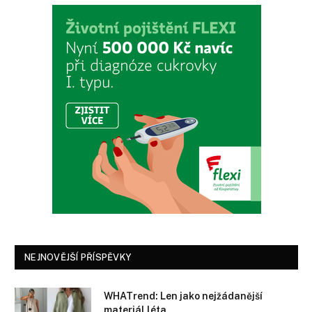
NEJNOVĚJŠÍ PŘÍSPĚVKY
WHATrend: Len jako nejžádanější
materiál léta