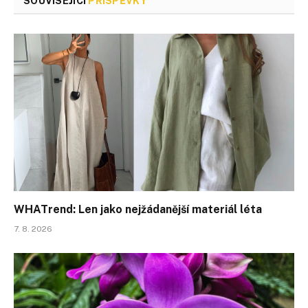
SOUVISEJÍCÍ
PŘÍSPĚVKY
WHATrend: Len jako nejžádanější materiál léta
7. 8. 2026