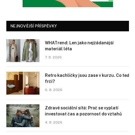
NEJNOVĚJŠÍ PŘÍSPĚVKY
WHATrend: Len jako nejžádanější
materiál léta
7. 8. 2026
Retro kachličky jsou zase v kurzu. Co teď
frčí?
6. 8. 2026
Zdravé sociální sítě: Proč se vyplatí
investovat čas a pozornost do vztahů
4. 8. 2026