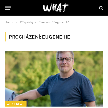
»
Home
Příspěvky s příznakem "Eugene He"
PROCHÁZENÍ:
EUGENE HE
WHAT NEWS