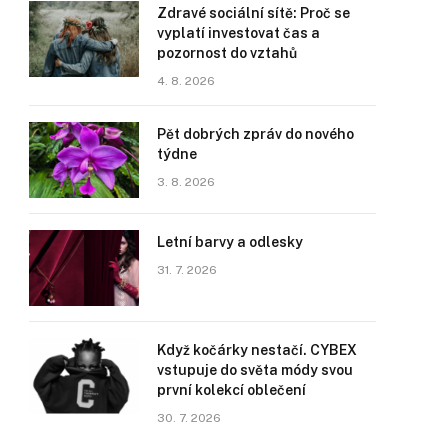
Zdravé sociální sítě: Proč se
vyplatí investovat čas a
pozornost do vztahů
4. 8. 2026
Pět dobrých zpráv do nového
týdne
3. 8. 2026
Letní barvy a odlesky
31. 7. 2026
Když kočárky nestačí. CYBEX
vstupuje do světa módy svou
první kolekcí oblečení
30. 7. 2026