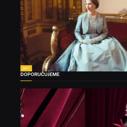
ART
DOPORUČUJEME