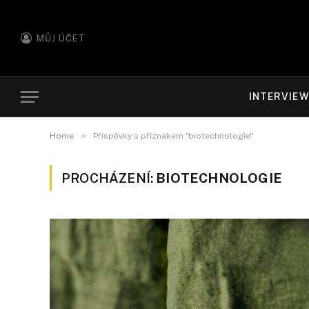
MŮJ ÚČET
INTERVIE
»
Home
Příspěvky s příznakem "biotechnologie"
PROCHÁZENÍ:
BIOTECHNOLOGIE