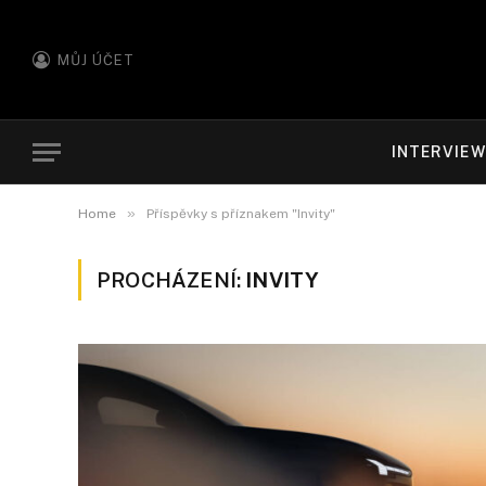
MŮJ ÚČET
INTERVIE
»
Home
Příspěvky s příznakem "Invity"
PROCHÁZENÍ:
INVITY