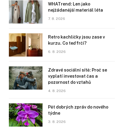
WHATrend: Len jako
nejžádanější materiál léta
7. 8. 2026
Retro kachličky jsou zase v
kurzu. Co teď frčí?
6. 8. 2026
Zdravé sociální sítě: Proč se
vyplatí investovat čas a
pozornost do vztahů
4. 8. 2026
Pět dobrých zpráv do nového
týdne
3. 8. 2026