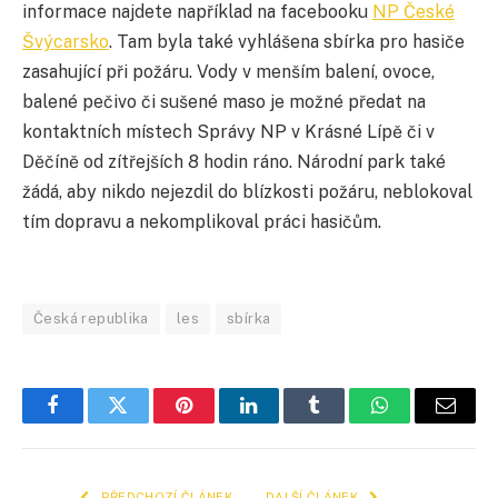
informace najdete například na facebooku
NP České
Švýcarsko
. Tam byla také vyhlášena sbírka pro hasiče
zasahující při požáru. Vody v menším balení, ovoce,
balené pečivo či sušené maso je možné předat na
kontaktních místech Správy NP v Krásné Lípě či v
Děčíně od zítřejších 8 hodin ráno. Národní park také
žádá, aby nikdo nejezdil do blízkosti požáru, neblokoval
tím dopravu a nekomplikoval práci hasičům.
Česká republika
les
sbírka
Facebook
Twitter
Pinterest
LinkedIn
Tumblr
WhatsApp
E-
mail
PŘEDCHOZÍ ČLÁNEK
DALŠÍ ČLÁNEK