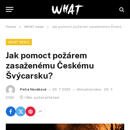
»
»
Home
WHAT news
Jak pomoct požárem zasaženému Českému Švýcarsku?
WHAT NEWS
Jak pomoct požárem
zasaženému Českému
Švýcarsku?
Petra Nováková
26. 7. 2022
Aktualizováno:
26. 7.
2022
1 Min. počet přečtení