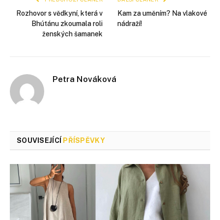
Rozhovor s vědkyní, která v
Kam za uměním? Na vlakové
Bhútánu zkoumala roli
nádraží!
ženských šamanek
Petra Nováková
SOUVISEJÍCÍ
PŘÍSPĚVKY