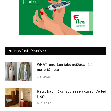
NEJNOVĚJŠÍ PŘÍSPĚVKY
WHATrend: Len jako nejžádanější
materiál léta
7. 8. 2026
Retro kachličky jsou zase v kurzu. Co teď
frčí?
6. 8. 2026