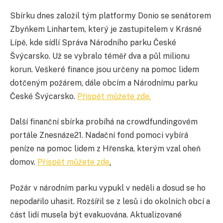
Sbírku dnes založil tým platformy Donio se senátorem
Zbyňkem Linhartem, který je zastupitelem v Krásné
Lípě, kde sídlí Správa Národního parku České
Švýcarsko. Už se vybralo téměř dva a půl milionu
korun. Veškeré finance jsou určeny na pomoc lidem
dotčeným požárem, dále obcím a Národnímu parku
České Švýcarsko.
Přispět můžete zde.
Další finanční sbírka probíhá na crowdfundingovém
portále Znesnáze21. Nadační fond pomoci vybírá
peníze na pomoc lidem z Hřenska, kterým vzal oheň
domov.
Přispět můžete zde
.
Požár v národním parku vypukl v neděli a dosud se ho
nepodařilo uhasit. Rozšířil se z lesů i do okolních obcí a
část lidí musela být evakuována. Aktualizované