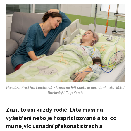
Herečka Kristýna Leichtová v kampani Být spolu je normální, foto: Miloš
Bučinský / Filip Kašlík
Zažil to asi každý rodič. Dítě musí na
vyšetření nebo je hospitalizované a to, co
mu nejvíc usnadní překonat strach a