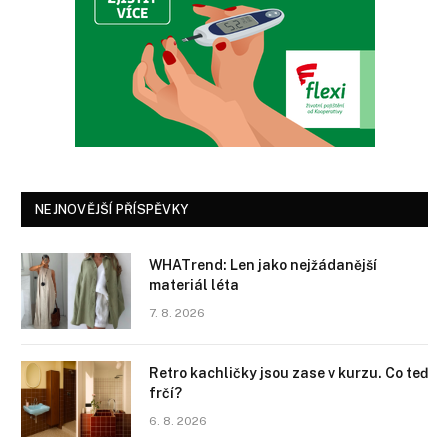
NEJNOVĚJŠÍ PŘÍSPĚVKY
WHATrend: Len jako nejžádanější
materiál léta
7. 8. 2026
Retro kachličky jsou zase v kurzu. Co teď
frčí?
6. 8. 2026