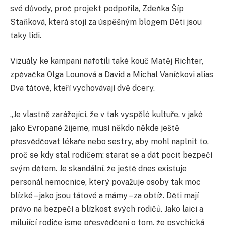
své důvody, proč projekt podpořila, Zdeňka Šíp
Staňková, která stojí za úspěšným blogem Děti jsou
taky lidi.
Vizuály ke kampani nafotili také kouč Matěj Richter,
zpěvačka Olga Lounová a David a Michal Vaníčkovi alias
Dva tátové, kteří vychovávají dvě dcery.
„Je vlastně zarážející, že v tak vyspělé kultuře, v jaké
jako Evropané žijeme, musí někdo někde ještě
přesvědčovat lékaře nebo sestry, aby mohl naplnit to,
proč se kdy stal rodičem: starat se a dát pocit bezpečí
svým dětem. Je skandální, že ještě dnes existuje
personál nemocnice, který považuje osoby tak moc
blízké – jako jsou tátové a mámy – za obtíž. Děti mají
právo na bezpečí a blízkost svých rodičů. Jako laici a
milující rodiče jsme přesvědčeni o tom, že psychická