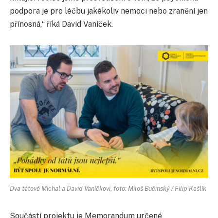
podpora je pro léčbu jakékoliv nemoci nebo zranění jen
přínosná,“ říká David Vaníček.
Dva tátové Michal a David Vaníčkovi, foto: Miloš Bučinský / Filip Kašlík
Součástí projektu je Memorandum určené