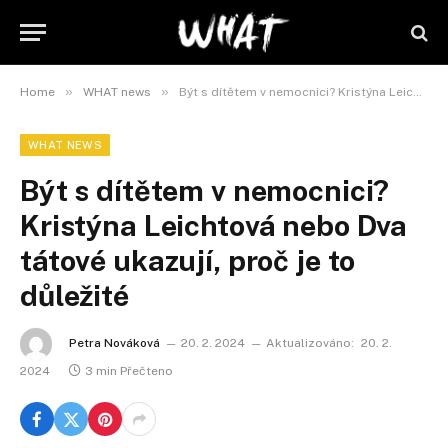
»
»
Home
WHAT news
Být s dítětem v nemocnici? Kristýna Leichtová nebo Dva tátové ukazují, proč je to důležité
WHAT NEWS
Být s dítětem v nemocnici?
Kristýna Leichtová nebo Dva
tátové ukazují, proč je to
důležité
Petra Nováková
20. 2. 2024
Aktualizováno:
20. 2.
2024
3 min Přečteno