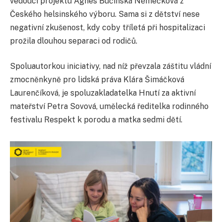
vedoucí projektu Ágnes Bučinská Němečková z
Českého helsinského výboru. Sama si z dětství nese
negativní zkušenost, kdy coby tříletá při hospitalizaci
prožila dlouhou separaci od rodičů.
Spoluautorkou iniciativy, nad níž převzala záštitu vládní
zmocněnkyně pro lidská práva Klára Šimáčková
Laurenčíková, je spoluzakladatelka Hnutí za aktivní
mateřství Petra Sovová, umělecká ředitelka rodinného
festivalu Respekt k porodu a matka sedmi dětí.