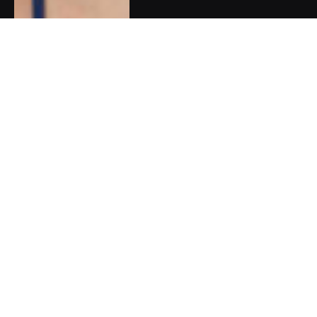
Pět dobrých zpráv do nového
týdne