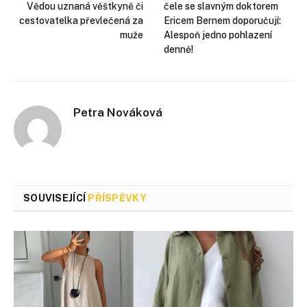
Vědou uznaná věštkyně či
čele se slavným doktorem
cestovatelka převlečená za
Ericem Bernem doporučují:
muže
Alespoň jedno pohlazení
denně!
Petra Nováková
SOUVISEJÍCÍ
PŘÍSPĚVKY