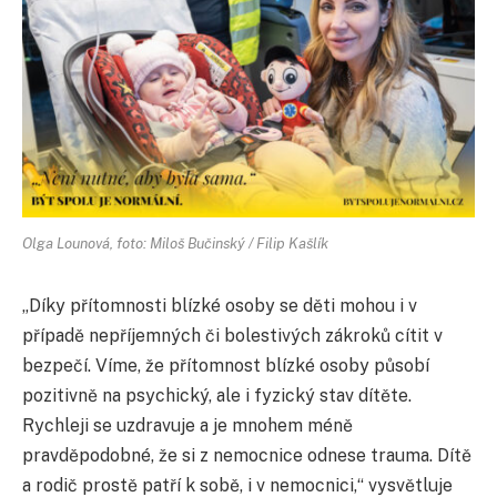
Olga Lounová, foto: Miloš Bučinský / Filip Kašlík
„Díky přítomnosti blízké osoby se děti mohou i v
případě nepříjemných či bolestivých zákroků cítit v
bezpečí. Víme, že přítomnost blízké osoby působí
pozitivně na psychický, ale i fyzický stav dítěte.
Rychleji se uzdravuje a je mnohem méně
pravděpodobné, že si z nemocnice odnese trauma. Dítě
a rodič prostě patří k sobě, i v nemocnici,“ vysvětluje