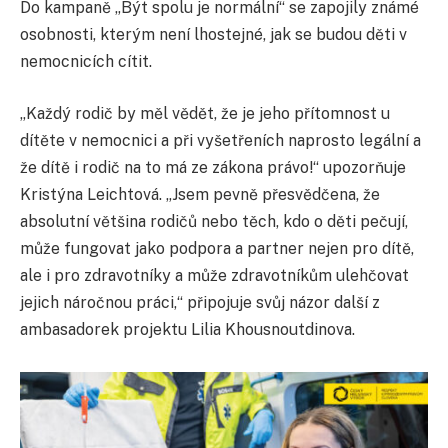
Do kampaně „Být spolu je normální“ se zapojily známé
osobnosti, kterým není lhostejné, jak se budou děti v
nemocnicích cítit.
„Každý rodič by měl vědět, že je jeho přítomnost u
dítěte v nemocnici a při vyšetřeních naprosto legální a
že dítě i rodič na to má ze zákona právo!“ upozorňuje
Kristýna Leichtová. „Jsem pevně přesvědčena, že
absolutní většina rodičů nebo těch, kdo o děti pečují,
může fungovat jako podpora a partner nejen pro dítě,
ale i pro zdravotníky a může zdravotníkům ulehčovat
jejich náročnou práci,“ připojuje svůj názor další z
ambasadorek projektu Lilia Khousnoutdinova.