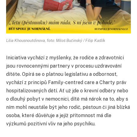
Lilia Khousnoutdinova, foto: Miloš Bučinský / Filip Kašlík
Iniciativa vychází z myšlenky, že rodiče a zdravotníci
jsou rovnocennými partnery v procesu uzdravování
dítěte. Opírá se o platnou legislativu a odbornost,
vychází z principů Family-centred care a Charty práv
hospitalizovaných dětí. Ať už jde o krevní odběry nebo
o dlouhý pobyt v nemocnici, dítě má nárok na to, aby s
ním mohl neustále být jeho rodič, pěstoun či jiná blízká
osoba, které důvěřuje a jejíž přítomnost má dle
výzkumů pozitivní vliv na jeho psychiku.