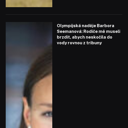
Olympijská naděje Barbora
Seemanová: Rodiče mě museli
brzdit, abych neskočila do
vody rovnou z tribuny