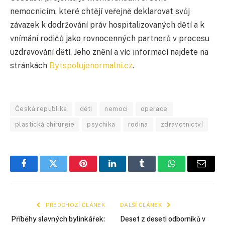
nemocnicím, které chtějí veřejně deklarovat svůj
závazek k dodržování práv hospitalizovaných dětí a k
vnímání rodičů jako rovnocenných partnerů v procesu
uzdravování dětí. Jeho znění a víc informací najdete na
stránkách
Bytspolujenormalni.cz
.
Česká republika
děti
nemoci
operace
plastická chirurgie
psychika
rodina
zdravotnictví
Facebook
Twitter
Pinterest
LinkedIn
Tumblr
WhatsApp
E-
mail
PŘEDCHOZÍ ČLÁNEK
DALŠÍ ČLÁNEK
Příběhy slavných bylinkářek:
Deset z deseti odborníků v