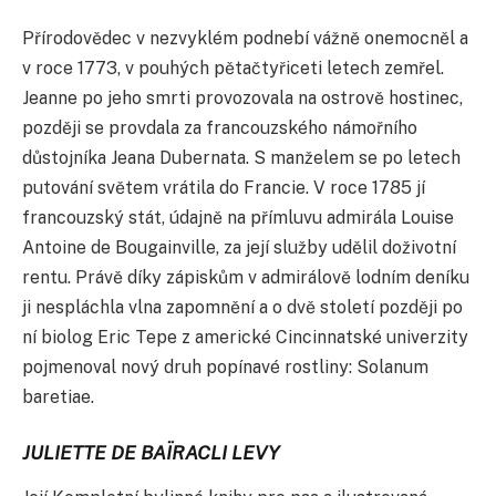
Přírodovědec v nezvyklém podnebí vážně onemocněl a
v roce 1773, v pouhých pětačtyřiceti letech zemřel.
Jeanne po jeho smrti provozovala na ostrově hostinec,
později se provdala za francouzského námořního
důstojníka Jeana Dubernata. S manželem se po letech
putování světem vrátila do Francie. V roce 1785 jí
francouzský stát, údajně na přímluvu admirála Louise
Antoine de Bougainville, za její služby udělil doživotní
rentu. Právě díky zápiskům v admirálově lodním deníku
ji nespláchla vlna zapomnění a o dvě století později po
ní biolog Eric Tepe z americké Cincinnatské univerzity
pojmenoval nový druh popínavé rostliny: Solanum
baretiae.
JULIETTE DE BAÏRACLI LEVY