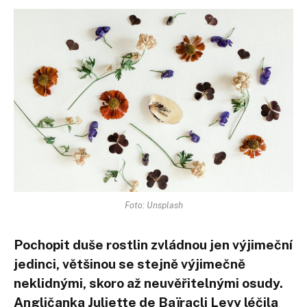
Foto: Unsplash
Pochopit duše rostlin zvládnou jen výjimeční
jedinci, většinou se stejně výjimečně
neklidnými, skoro až neuvěřitelnými osudy.
Angličanka Juliette de Baïracli Levy léčila