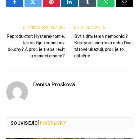
Facebook
Twitter
Pinterest
LinkedIn
Tumblr
WhatsApp
E-
mail
PŘEDCHOZÍ ČLÁNEK
DALŠÍ ČLÁNEK
Reproduktor: Hysterektomie.
Být s dítětem v nemocnici?
Jak se žije ženám bez
Kristýna Leichtová nebo Dva
dělohy? A proč je třeba řešit
tátové ukazují, proč je to
u nemocí emoce?
důležité
Denisa Prošková
SOUVISEJÍCÍ
PŘÍSPĚVKY