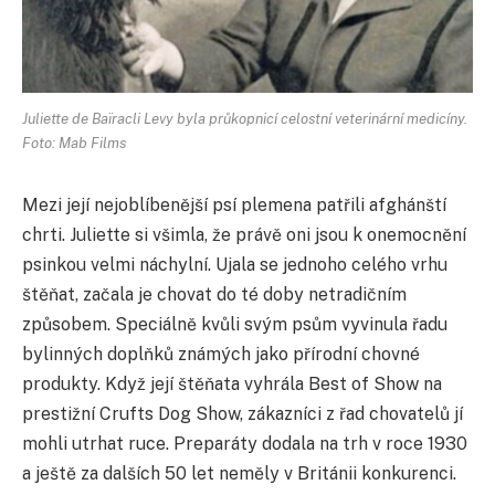
Juliette de Baïracli Levy byla průkopnicí celostní veterinární medicíny.
Foto: Mab Films
Mezi její nejoblíbenější psí plemena patřili afghánští
chrti. Juliette si všimla, že právě oni jsou k onemocnění
psinkou velmi náchylní. Ujala se jednoho celého vrhu
štěňat, začala je chovat do té doby netradičním
způsobem. Speciálně kvůli svým psům vyvinula řadu
bylinných doplňků známých jako přírodní chovné
produkty. Když její štěňata vyhrála Best of Show na
prestižní Crufts Dog Show, zákazníci z řad chovatelů jí
mohli utrhat ruce. Preparáty dodala na trh v roce 1930
a ještě za dalších 50 let neměly v Británii konkurenci.