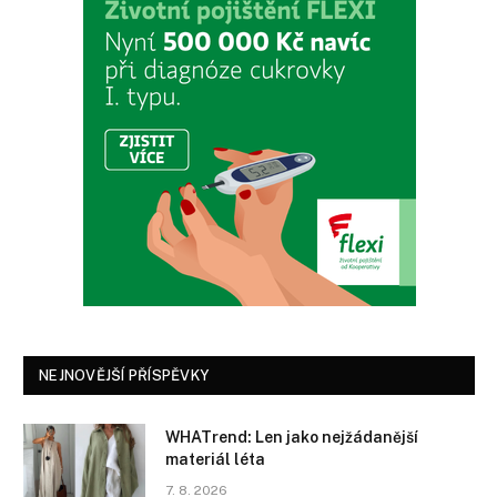
NEJNOVĚJŠÍ PŘÍSPĚVKY
WHATrend: Len jako nejžádanější
materiál léta
7. 8. 2026