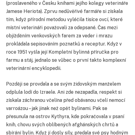
(proslaveného v Česku knihami jejího kolegy veterináře
Jamese Heriota). Zprvu nedůvěřivé farmáře si získala
tím, když přírodní metodou vyléčila tisíce ovcí, které
místní veterináři považovali za odepsané. Čas mezi
objížděním venkovských farem za veder i mrazu
prokládala sepisováním poznatků a receptur. Když v
roce 1951 vyšla její Kompletní bylinná příručka pro
farmu a stáj, jednalo se vůbec o první takto komplexní
veterinární encyklopedii.
Později se provdala a se svým židovským manželem
odplula lodí do Izraele. Ani zde nezapadla, respekt si
získala záchranou včelína před obávanou včelí nemocí
varroázou – jak jinak než opět bylinami. Pak se
přesunula na ostrov Kythyra, kde pokračovala v psaní
knih, chovu svých oblíbených afghánských chrtů a
sbírání bylin. Když jí došly síly, předala své psy hodným