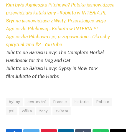
Kim była Agnieszka Pilchowa? Polska jasnowidząca
przewidziała kataklizmy – Kobieta w INTERIA.PL
Słynna jasnowidząca z Wisły. Przerażające wizje
Agnieszki Pilchowej – Kobieta w INTERIA.PL
Agnieszka Pilchowa i jej przepowiednie – Okruchy
spirytualizmu #2 – YouTube
Juliette de Baïracli Levy: The Complete Herbal
Handbook for the Dog and Cat
Juliette de Baïracli Levy: Gypsy in New York
film Juliette of the Herbs
byliny
cestování
Francie
historie
Polsko
psi
válka
ženy
zvířata