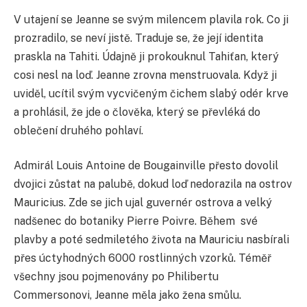
V utajení se Jeanne se svým milencem plavila rok. Co ji
prozradilo, se neví jistě. Traduje se, že její identita
praskla na Tahiti. Údajně ji prokouknul Tahiťan, který
cosi nesl na loď. Jeanne zrovna menstruovala. Když ji
uviděl, ucítil svým vycvičeným čichem slabý odér krve
a prohlásil, že jde o člověka, který se převléká do
oblečení druhého pohlaví.
Admirál Louis Antoine de Bougainville přesto dovolil
dvojici zůstat na palubě, dokud loď nedorazila na ostrov
Mauricius. Zde se jich ujal guvernér ostrova a velký
nadšenec do botaniky Pierre Poivre. Během své
plavby a poté sedmiletého života na Mauriciu nasbírali
přes úctyhodných 6000 rostlinných vzorků. Téměř
všechny jsou pojmenovány po Philibertu
Commersonovi, Jeanne měla jako žena smůlu.