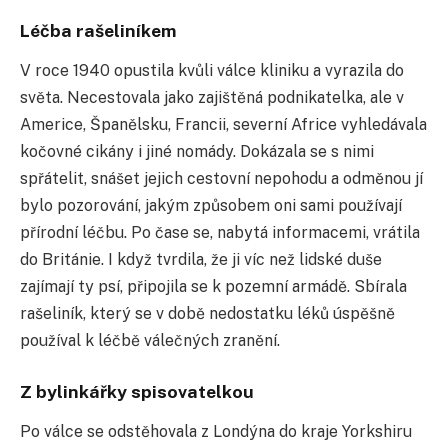
Léčba rašeliníkem
V roce 1940 opustila kvůli válce kliniku a vyrazila do
světa. Necestovala jako zajištěná podnikatelka, ale v
Americe, Španělsku, Francii, severní Africe vyhledávala
kočovné cikány i jiné nomády. Dokázala se s nimi
spřátelit, snášet jejich cestovní nepohodu a odměnou jí
bylo pozorování, jakým způsobem oni sami používají
přírodní léčbu. Po čase se, nabytá informacemi, vrátila
do Británie. I když tvrdila, že ji víc než lidské duše
zajímají ty psí, připojila se k pozemní armádě. Sbírala
rašeliník, který se v době nedostatku léků úspěšně
používal k léčbě válečných zranění.
Z bylinkářky spisovatelkou
Po válce se odstěhovala z Londýna do kraje Yorkshiru