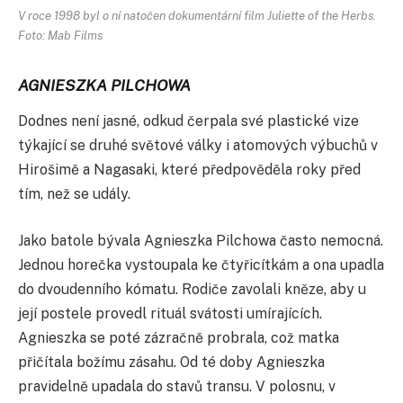
V roce 1998 byl o ní natočen dokumentární film Juliette of the Herbs.
Foto: Mab Films
AGNIESZKA PILCHOWA
Dodnes není jasné, odkud čerpala své plastické vize
týkající se druhé světové války i atomových výbuchů v
Hirošimě a Nagasaki, které předpověděla roky před
tím, než se udály.
Jako batole bývala Agnieszka Pilchowa často nemocná.
Jednou horečka vystoupala ke čtyřicítkám a ona upadla
do dvoudenního kómatu. Rodiče zavolali kněze, aby u
její postele provedl rituál svátosti umírajících.
Agnieszka se poté zázračně probrala, což matka
přičítala božímu zásahu. Od té doby Agnieszka
pravidelně upadala do stavů transu. V polosnu, v