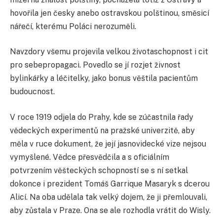
hovořila jen česky anebo ostravskou polštinou, směsicí
nářečí, kterému Poláci nerozuměli.
Navzdory všemu projevila velkou životaschopnost i cit
pro sebepropagaci. Povedlo se jí rozjet živnost
bylinkářky a léčitelky, jako bonus věštila pacientům
budoucnost.
V roce 1919 odjela do Prahy, kde se zúčastnila řady
vědeckých experimentů na pražské univerzitě, aby
měla v ruce dokument, že její jasnovidecké vize nejsou
vymyšlené. Vědce přesvědčila a s oficiálním
potvrzením věšteckých schopností se s ní setkal
dokonce i prezident Tomáš Garrique Masaryk s dcerou
Alicí. Na oba udělala tak velký dojem, že ji přemlouvali,
aby zůstala v Praze. Ona se ale rozhodla vrátit do Wisly.