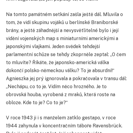
Na tomto památném setkání zašla ještě dál. Mluvila o
tom, že vidí skupinu vojáků u berlínské Braniborské
brány, a ještě záhadnější a nevysvětlitelné bylo i její
vidění vojenských map s miniaturními americkými a
japonskými vlajkami. Jeden svědek tehdejší
parlamentní schůze se tehdy zkoprněle zeptal: „O čem
to mluvíte? Říkáte, že japonsko-americká válka
dokončí polsko-německou válku? To je absurdní!“
Agnieszka jej prý ignorovala a pokračovala v transu dál:
„Nechápu, co to je. Vidím něco hrozného. Je to
obrovská houba, vyrobená z mraků, která roste na
obloze. Kde to je? Co to je?“
V roce 1943 ji i s manželem zatklo gestapo, v roce
1944 zahynula v koncentračním táboře Ravensbrück.