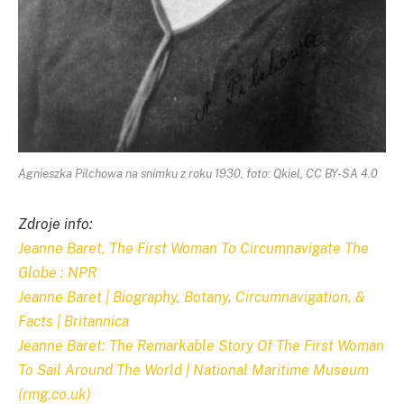
Agnieszka Pilchowa na snímku z roku 1930, foto: Qkiel, CC BY-SA 4.0
Zdroje info:
Jeanne Baret, The First Woman To Circumnavigate The
Globe : NPR
Jeanne Baret | Biography, Botany, Circumnavigation, &
Facts | Britannica
Jeanne Baret: The Remarkable Story Of The First Woman
To Sail Around The World | National Maritime Museum
(rmg.co.uk)