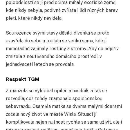
polobdělosti se jí před očima míhaly exotické země,
kde nikdy nebyla, podivná zvířata i lidi různých barev
pleti, které nikdy neviděla.
Sourozence svými stavy děsila, dívenka se proto
uzavřela do sebe a toulala se venku sama, kde ji
mimořádně zajímaly rostliny a stromy. Aby co nejdřív
zmizela z neutěšeného domácího prostředí, v
jednadvaceti letech se provdala.
Respekt TGM
Z manžela se vyklubal opilec a násilník, a tak se
rozvedla, což tehdy znamenalo společenskou
sebevraždu. Osamělá matka se dvěma malými dcerami
začala nový život ve městě Wisla. Situaci jí
komplikovala nejen nutnost rychle se sama uživit, ale i
mizerná znalost polštiny, pocházela totiž z Ostravy a