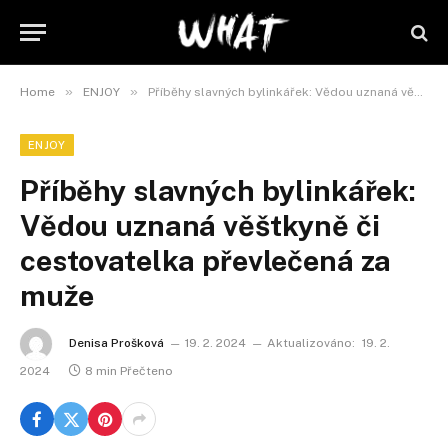
»
»
Home
ENJOY
Příběhy slavných bylinkářek: Vědou uznaná věštkyně či cestovatelka převlečená za muže
ENJOY
Příběhy slavných bylinkářek:
Vědou uznaná věštkyně či
cestovatelka převlečená za
muže
Denisa Prošková
19. 2. 2024
Aktualizováno:
19. 2.
2024
8 min Přečteno