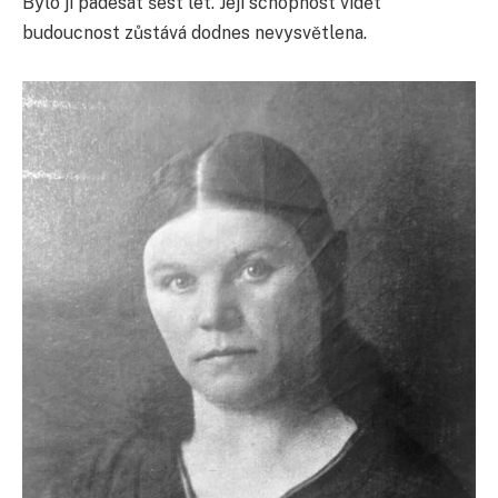
Bylo jí padesát šest let. Její schopnost vidět
budoucnost zůstává dodnes nevysvětlena.