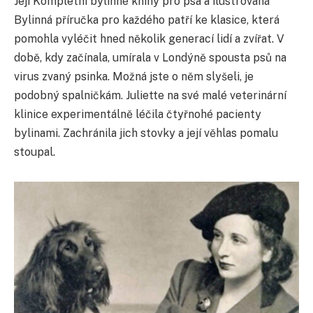
Její Kompletní bylinné knihy pro psa a ilustrovaná
Bylinná příručka pro každého patří ke klasice, která
pomohla vyléčit hned několik generací lidí a zvířat. V
době, kdy začínala, umírala v Londýně spousta psů na
virus zvaný psinka. Možná jste o něm slyšeli, je
podobný spalničkám. Juliette na své malé veterinární
klinice experimentálně léčila čtyřnohé pacienty
bylinami. Zachránila jich stovky a její věhlas pomalu
stoupal.