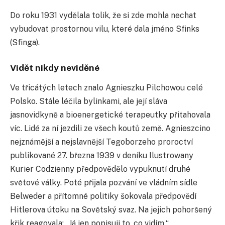
Do roku 1931 vydělala tolik, že si zde mohla nechat
vybudovat prostornou vilu, které dala jméno Sfinks
(Sfinga).
Vidět nikdy neviděné
Ve třicátých letech znalo Agnieszku Pilchowou celé
Polsko. Stále léčila bylinkami, ale její sláva
jasnovidkyně a bioenergetické terapeutky přitahovala
víc. Lidé za ní jezdili ze všech koutů země. Agnieszcino
nejznámější a nejslavnější Tegoborzeho proroctví
publikované 27. března 1939 v deníku Ilustrowany
Kurier Codzienny předpovědělo vypuknutí druhé
světové války. Poté přĳala pozvání ve vládním sídle
Belweder a přítomné politiky šokovala předpovědí
Hitlerova útoku na Sovětský svaz. Na jejich pohoršený
křik reagovala: „Já jen popisuji to, co vidím.“