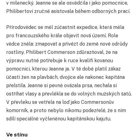
v milenecký. Jeanne se ale osvědčila i jako pomocnice,
Philibertovi zručně asistovala během odborných prací.
Přírodovědec se měl zúčastnit expedice, která měla
pro francouzského krále objevit nová území. Role
vědce zněla: zmapovat a přivézt do země nové odrůdy
rostliny. Philibert Commerson zdůrazňoval, že na
výpravu nutně potřebuje k ruce kvalifi kovanou
pomocnici, kterou Jeanne je. V té době platil zákaz
účasti žen na plavbách, dvojice ale nakonec kapitána
přelstila. Jeanne si pevně ovázala prsa, nechala si
ostříhat vlasy a převlékla se do volných mužských šatů.
V převleku se vetřela na loď jako Commersonův
komorník, a proto nebylo nikomu podezřelé, že s ním
sdílí speciálně vyčleněnou kapitánskou kajutu.
Ve stínu