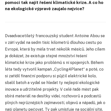
pomoci tak najít řešení klimatické krize. A co ho
na ekologické výpravě zaujalo nejvíce?
Dvaadvacetiletý francouzský student Antoine Abou se
v září vydal na sedm tisíc kilometrů dlouhou cestu po
Evropě, která by měla trvat několik měsíců. Jeho cílem
je dokázat, že existuje stejné množství řešení
klimatické krize jako problémů s ní spojených. Během
léta tedy vytvořil kampaň „Cycling4Planet“ a poté, co
si zařídil finanční podporu si půjčil elektrické kolo,
sbalil batoh a vydal se hledat ty nejlepší ekologické
inovace a udržitelné projekty. V celé řadě měst pak
sbírá materiál na desítky videí, rozhovorů a podcastů
plných nejrůznějších zajímavostí, objevů a nápadů, jak o
naši planetu pečovat. Ty pak umísťuje na sociální sítě,