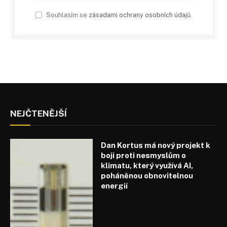
Souhlasím se
zásadami ochrany osobních údajů
.
NEJČTENĚJŠÍ
Dan Kortus má nový projekt k
boji proti nesmyslům o
klimatu, který využívá AI,
poháněnou obnovitelnou
energií