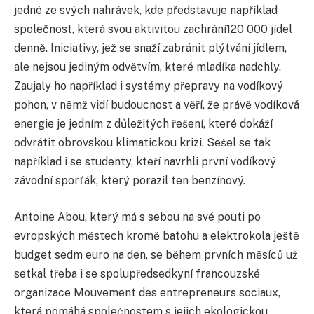
jedné ze svých nahrávek, kde představuje například
společnost, která svou aktivitou zachrání120 000 jídel
denně. Iniciativy, jež se snaží zabránit plýtvání jídlem,
ale nejsou jediným odvětvím, které mladíka nadchly.
Zaujaly ho například i systémy přepravy na vodíkový
pohon, v němž vidí budoucnost a věří, že právě vodíková
energie je jedním z důležitých řešení, které dokáží
odvrátit obrovskou klimatickou krizi. Sešel se tak
například i se studenty, kteří navrhli první vodíkový
závodní sporťák, který porazil ten benzínový.
Antoine Abou, který má s sebou na své pouti po
evropských městech kromě batohu a elektrokola ještě
budget sedm euro na den, se během prvních měsíců už
setkal třeba i se spolupředsedkyní francouzské
organizace Mouvement des entrepreneurs sociaux,
která pomáhá společnostem s jejich ekologickou