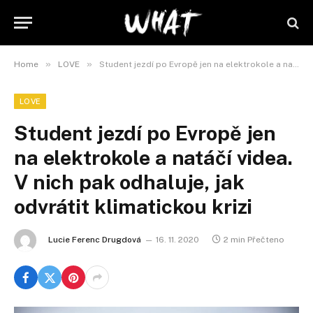
»
»
Home
LOVE
Student jezdí po Evropě jen na elektrokole a natáčí videa. V nich pak odhaluje, jak odvrátit klimatickou krizi
LOVE
Student jezdí po Evropě jen
na elektrokole a natáčí videa.
V nich pak odhaluje, jak
odvrátit klimatickou krizi
Lucie Ferenc Drugdová
16. 11. 2020
2 min Přečteno