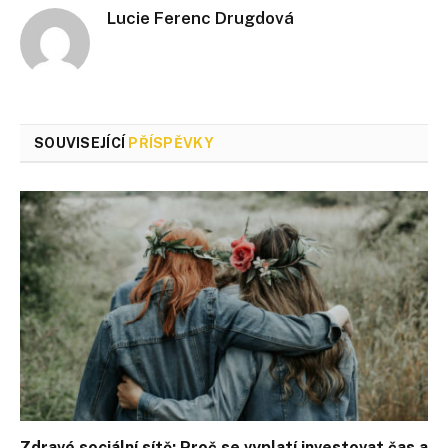
Lucie Ferenc Drugdová
SOUVISEJÍCÍ
PŘÍSPĚVKY
Zdravé sociální sítě: Proč se vyplatí investovat čas a