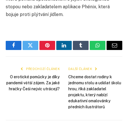
stopou nebo zakladatelem aplikace Phénix, která
bojuje proti plýtvání jídlem.
Facebook
Twitter
Pinterest
LinkedIn
Tumblr
WhatsApp
E-
mail
PŘEDCHOZÍ ČLÁNEK
DALŠÍ ČLÁNEK
O erotické pomůcky je díky
Chceme dostat rodiny k
pandemii větší zájem. Za jaké
jednomu stolu a udělat školu
hračky Češi nejvíc utrácejí?
hrou, říká zakladatel
projektu, který nabízí
edukativní omalovánky
předních ilustrátorů