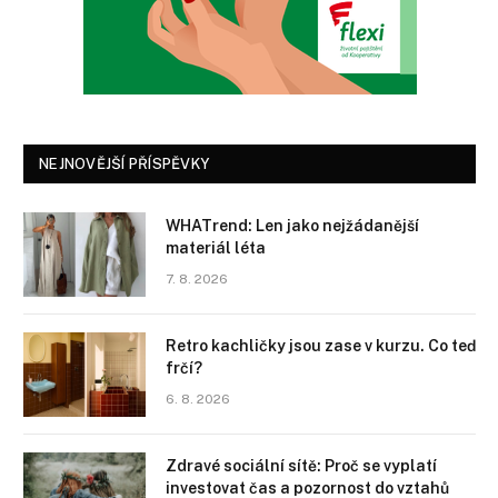
NEJNOVĚJŠÍ PŘÍSPĚVKY
WHATrend: Len jako nejžádanější
materiál léta
7. 8. 2026
Retro kachličky jsou zase v kurzu. Co teď
frčí?
6. 8. 2026
Zdravé sociální sítě: Proč se vyplatí
investovat čas a pozornost do vztahů