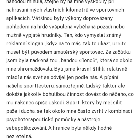
náhodou minula, stejně by na mne vyskočily při
nahrávání mých vlastních kilometrů ve sportovních
aplikacích. Většinou byly výkony doprovázeny
pohledem na hrdě vyšpulená vyběhaná pozadí nebo
mužně vypjaté hrudníky. Ten, kdo vymyslel známý
reklamní slogan „když na to máš, tak to ukaž“, určitě
musel být původem amatérský sportovec. Ze začátku
jsem byla nadšená tou „bandou šílenců“, která se okolo
mne shromažďovala. Byli jsme krásní, štíhlí, relativně
mladí a náš svět se odvíjel jen podle nás. A pípání
našeho sporttesteru, samozřejmě. Lidský faktor ale
dokáže jakkoliv bohulibou činnost dovést do něčeho, co
mu nakonec spíše uškodí. Sport, který by měl sílit
paže i ducha, se tak okolo mne často zvrhl v kombinaci
psychoterapeutické pomůcky a nástroje
sebepoškozování. A hranice byla někdy hodně
nezřetelná.