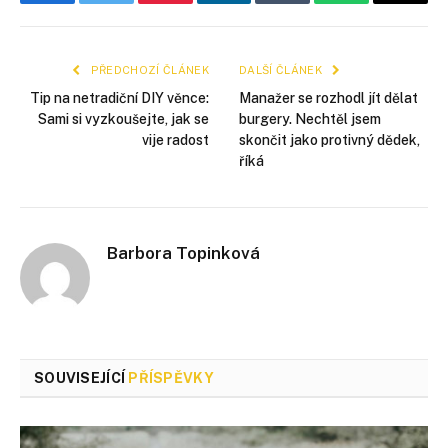
Facebook
Twitter
Pinterest
LinkedIn
Tumblr
WhatsApp
E-
mail
PŘEDCHOZÍ ČLÁNEK
DALŠÍ ČLÁNEK
Tip na netradiční DIY věnce:
Manažer se rozhodl jít dělat
Sami si vyzkoušejte, jak se
burgery. Nechtěl jsem
vije radost
skončit jako protivný dědek,
říká
Barbora Topinková
SOUVISEJÍCÍ
PŘÍSPĚVKY