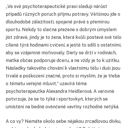
„Ve své psychoterapeutické praxi sleduji nárůst
případů různých poruch příjmu potravy. Většinou jde o
dlouhodobé záležitosti, spojené právě s přemírou
sportu. Někdy to slečna přežene s dobrým úmyslem
jíst zdravě, jindy je to žena, která kvůli postavě své tělo
cíleně týrá hodinami cvičení, a ještě to sdílí s ostatními,
aby se vzájemně motivovaly. Diety se drží v rodinách,
matka občas podporuje dceru, a ne vždy je to k užitku.
Následky takového chování k vlastnímu tělu i duši jsou
trvalé a poškození značné, proto si myslím, že je třeba
o tématu veřejně mluvit,“ uzavírá téma
psychoterapeutka Alexandra Heidlerová. A varovně
potvrzuje, že se to týká i sportovkyň, kterých se
umístění na bedně ověnčené vavříny rozhodně netýká.
A co vy? Nemáte okolo sebe nějakou zrcadlovou dívku,