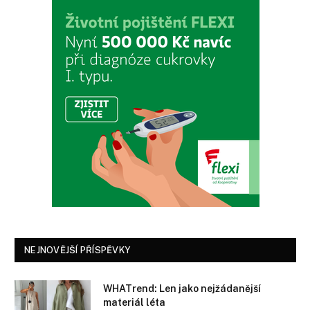
NEJNOVĚJŠÍ PŘÍSPĚVKY
WHATrend: Len jako nejžádanější
materiál léta