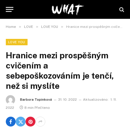
»
»
»
Home
LOVE
LOVE YOU
Hranice mezi prospěšným cvičením a sebepoškozováním je tenčí, než si myslíte
LOVE YOU
Hranice mezi prospěšným
cvičením a
sebepoškozováním je tenčí,
než si myslíte
Barbora Topinková
31. 10. 2022
Aktualizováno:
1. 11.
2022
8 min Přečteno