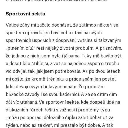
Sportovní sekta
Velice záhy mi začalo docházet, že zatímco někteří se
sportem opravdu jen baví nebo staví na svých
sportovních úspěších z dospívání, většina si takzvaným
„plněním cílů“ řeší nějaký životní problém. A přiznávám,
že jednou z nich jsem byla i já sama. Taky mě bavilo být
o deset kilo štíhlejší, život se najednou aspoň o trochu
víc odvíjel tak, jak jsem potřebovala. Až po dvou letech
mi došlo, že kromě tréninku a práce znám jen postel,
kde ulevuju svým bolavým nohám. Že probírám
běžecké závody i se svou kadeřnicí. A že se cítím čím
dál víc utahaná. Ve sportovní sektě, kde dospělí lidé na
diskuzních fórech řešili s vážností problémy typu
„můžu po operaci děložního čípku začít běhat už za
týden, nebo až za dva“, mi přestalo být dobře. A tak