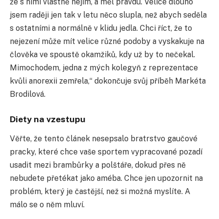
že s nimi vlastně nejím, a měl pravdu. Velice dlouho
jsem raději jen tak v letu něco slupla, než abych seděla
s ostatními a normálně v klidu jedla. Chci říct, že to
nejezení může mít velice různé podoby a vyskakuje na
člověka ve spoustě okamžiků, kdy už by to nečekal.
Mimochodem, jedna z mých kolegyň z reprezentace
kvůli anorexii zemřela,“ dokončuje svůj příběh Markéta
Brodilová.
Diety na vzestupu
Věřte, že tento článek nesepsalo bratrstvo gaučové
pracky, které chce vaše sportem vypracované pozadí
usadit mezi brambůrky a polštáře, dokud přes ně
nebudete přetékat jako améba. Chce jen upozornit na
problém, který je častější, než si možná myslíte. A
málo se o něm mluví.