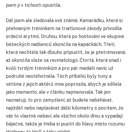
jsem ji v tichosti opustila.
Dál jsem ale sledovala své známé. Kamarádku, která si
přehnaným tréninkem na triatlonové závody přivodila
srdeční arytmii. Druhou, která po hostování ve skupině
běžeckých nadšenců skončila na kapačkách. Třetí,
která nechtěla tak dlouho připustit, že je přetrénovaná,
až skončila vleže na revmatologii. Čtvrtá, která snad i
kvůli tvrdým tréninkům a pro pár medailí navíc už
podruhé neotěhotněla. Těch příběhů byly tuny a
většina z jejich aktérů mne poprosila, abych je sdílela
jako memento, ale v článku nejmenovala. Tak jen
naznačuji, to pro zamyšlení, až budete naběhávat,
najíždět nebo naplavávat další kilometry s pocitem, že
vás to vlastně nebaví, ale všichni okolo dřou a vypadají
báječně, takže je třeba si pustit do hlavy místo rozumu
Highway to Hell a taky přidat.