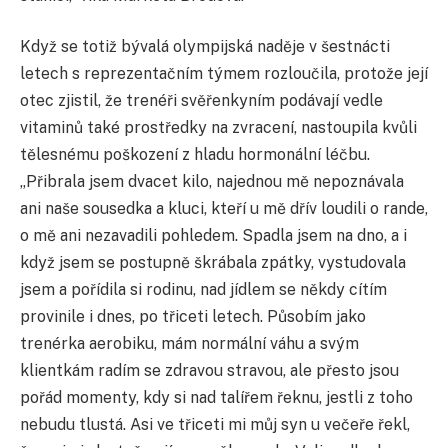
Když se totiž bývalá olympijská naděje v šestnácti
letech s reprezentačním týmem rozloučila, protože její
otec zjistil, že trenéři svěřenkyním podávají vedle
vitaminů také prostředky na zvracení, nastoupila kvůli
tělesnému poškození z hladu hormonální léčbu.
„Přibrala jsem dvacet kilo, najednou mě nepoznávala
ani naše sousedka a kluci, kteří u mě dřív loudili o rande,
o mě ani nezavadili pohledem. Spadla jsem na dno, a i
když jsem se postupně škrábala zpátky, vystudovala
jsem a pořídila si rodinu, nad jídlem se někdy cítím
provinile i dnes, po třiceti letech. Působím jako
trenérka aerobiku, mám normální váhu a svým
klientkám radím se zdravou stravou, ale přesto jsou
pořád momenty, kdy si nad talířem řeknu, jestli z toho
nebudu tlustá. Asi ve třiceti mi můj syn u večeře řekl,