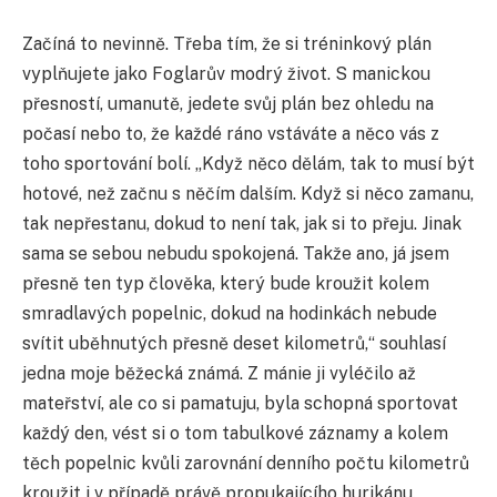
Začíná to nevinně. Třeba tím, že si tréninkový plán
vyplňujete jako Foglarův modrý život. S manickou
přesností, umanutě, jedete svůj plán bez ohledu na
počasí nebo to, že každé ráno vstáváte a něco vás z
toho sportování bolí. „Když něco dělám, tak to musí být
hotové, než začnu s něčím dalším. Když si něco zamanu,
tak nepřestanu, dokud to není tak, jak si to přeju. Jinak
sama se sebou nebudu spokojená. Takže ano, já jsem
přesně ten typ člověka, který bude kroužit kolem
smradlavých popelnic, dokud na hodinkách nebude
svítit uběhnutých přesně deset kilometrů,“ souhlasí
jedna moje běžecká známá. Z mánie ji vyléčilo až
mateřství, ale co si pamatuju, byla schopná sportovat
každý den, vést si o tom tabulkové záznamy a kolem
těch popelnic kvůli zarovnání denního počtu kilometrů
kroužit i v případě právě propukajícího hurikánu.