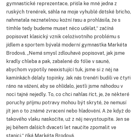
gymnastické reprezentace, přišla ke mně jedna z
ruských trenérek, sáhla na moje vyhublé dětské břicho,
nahmatala neznatelnou kožní řasu a prohlásila, že s
tímhle tedy budeme muset něco udělat,“ začíná
popisovat klasický vznik celoživotního problému s
jídlem a sportem bývalá moderní gymnastka Markéta
Brodová. „Nemá smysl zdlouhavě popisovat, jak jsme
kradly chleba a pak, zabalené do fólie v sauně,
abychom vypotily neexistující tuk, jsme si z něj na
kamínkách dělaly topinky. Jak nás trenéři budili ve čtyři
ráno na vážení, aby se ohlídalo, jestli jsme náhodou v
noci tajně nejedly. To, co chci nahlas říct, je, že některé
poruchy příjmu potravy mohou být skryté, že nemusí
jít jen o to známé zvracení nebo hladovění. A že když do
takového vlaku naskočíte, už z něj nevystoupíte. Jen se
jej během dalších dvaceti let naučíte zpomalit ve
stanici,“ říká Markéta Brodová.