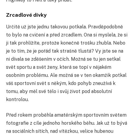
Zrcadlové dívky
Určitě už jste jednu takovou potkala. Pravděpodobně
to bylo na cvičení a před zrcadlem. Ona si myslela, že si
ji tak prohlížíte, protože konečně trošku zhubla. Nebo
je to tím, že je pořád tak strašně tlustá? Vy jste se na
ni dívala se zděšením v očích. Možná se tu jen setkal
svět sportu a svět ženy, která se topí v nějakém
osobním problému. Ale možná se v ten okamžik potkal
váš sportovní svět s někým, kdo pohyb zneužívá k
tomu, aby měl své tělo i svůj život pod absolutní
kontrolou.
Před rokem proběhla amatérským sportovním světem
fotografie z cíle jednoho horského běhu. Jak už to bývá
na sociálních sítích, nad vítězkou, velice hubenou