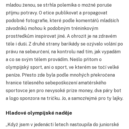
mladou ženou, se strhla polemika o možné poruše
příjmu potravy. O etice publikovat a propagovat
podobné fotografie, které podle komentářů mladších
závodníků mohou k podobným tréninkovým
prostředkům inspirovat jiné. A ohrozit je na zdravém
těle i duši. Z druhé strany barikády se ozývalo volání po
právu na sebeurčení, na kontrolu nad tím, jak vypadám
a co se svým tělem provádím. Nešlo přitom o
olympijský sport, ani o sport, ve kterém se točí velké
peníze. Přesto zde byla podle mnohých překročena
hranice tělesného sebepoškození amatérského
sportovce jen pro nevysoké prize money, dva páry bot
a logo sponzora na tričku. Jo, a samozřejmě pro ty lajky.
Hladové olympijské naděje
„Když jsem v jedenácti letech nastoupila do juniorské