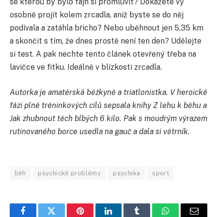
se kterou by bylo fajn si promluvit? Dokážete vy
osobně projít kolem zrcadla, aniž byste se do něj
podívala a zatáhla břicho? Nebo uběhnout jen 5,35 km
a skončit s tím, že dnes prostě není ten den? Udělejte
si test. A pak nechte tento článek otevřený třeba na
lavičce ve fitku. Ideálně v blízkosti zrcadla.
Autorka je amatérská běžkyně a triatlonistka. V heroické
fázi plné tréninkových cílů sepsala knihy Z lehu k běhu a
Jak zhubnout těch blbých 6 kilo. Pak s moudrým výrazem
rutinovaného borce usedla na gauč a dala si větrník.
běh
psychické problémy
psychika
sport