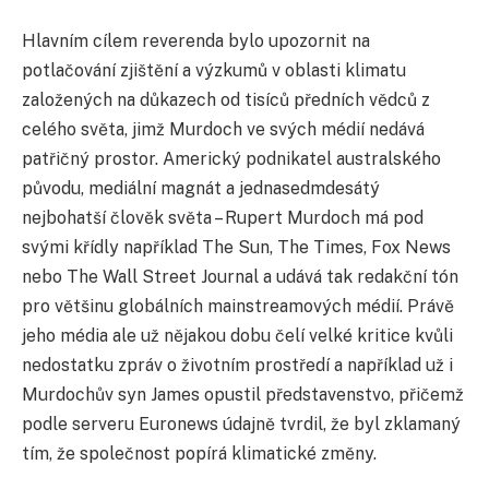
Hlavním cílem reverenda bylo upozornit na
potlačování zjištění a výzkumů v oblasti klimatu
založených na důkazech od tisíců předních vědců z
celého světa, jimž Murdoch ve svých médií nedává
patřičný prostor. Americký podnikatel australského
původu, mediální magnát a jednasedmdesátý
nejbohatší člověk světa – Rupert Murdoch má pod
svými křídly například The Sun, The Times, Fox News
nebo The Wall Street Journal a udává tak redakční tón
pro většinu globálních mainstreamových médií. Právě
jeho média ale už nějakou dobu čelí velké kritice kvůli
nedostatku zpráv o životním prostředí a například už i
Murdochův syn James opustil představenstvo, přičemž
podle serveru Euronews údajně tvrdil, že byl zklamaný
tím, že společnost popírá klimatické změny.