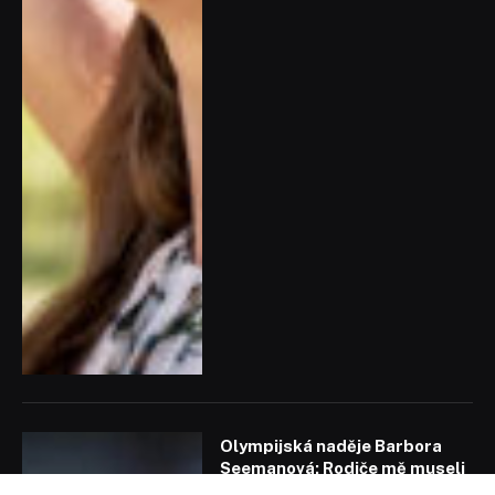
Olympijská naděje Barbora
Seemanová: Rodiče mě museli
brzdit, abych neskočila do