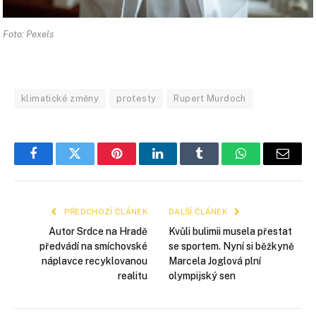
Foto: Pexels
klimatické změny
protesty
Rupert Murdoch
Facebook
Twitter
Pinterest
LinkedIn
Tumblr
WhatsApp
E-
mail
PŘEDCHOZÍ ČLÁNEK
DALŠÍ ČLÁNEK
Autor Srdce na Hradě
Kvůli bulimii musela přestat
předvádí na smíchovské
se sportem. Nyní si běžkyně
náplavce recyklovanou
Marcela Joglová plní
realitu
olympijský sen