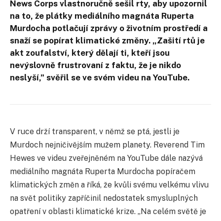
News Corps vlastnoručně sešil rty, aby upozornil
na to, že plátky mediálního magnáta Ruperta
Murdocha potlačují zprávy o životním prostředí a
snaží se popírat klimatické změny. „Zašití rtů je
akt zoufalství, který dělají ti, kteří jsou
nevýslovně frustrovaní z faktu, že je nikdo
neslyší,” svěřil se ve svém videu na YouTube.
V ruce drží transparent, v němž se ptá, jestli je
Murdoch nejničivějším mužem planety. Reverend Tim
Hewes ve videu zveřejněném na YouTube dále nazývá
mediálního magnáta Ruperta Murdocha popíračem
klimatických změn a říká, že kvůli svému velkému vlivu
na svět politiky zapříčinil nedostatek smysluplných
opatření v oblasti klimatické krize. „Na celém světě je