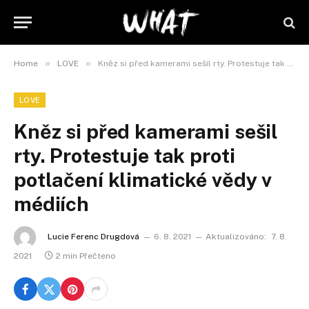
»
»
Home
LOVE
Kněz si před kamerami sešil rty. Protestuje tak proti potlačení klimatické vědy v médiích
LOVE
Kněz si před kamerami sešil
rty. Protestuje tak proti
potlačení klimatické vědy v
médiích
Lucie Ferenc Drugdová
6. 8. 2021
Aktualizováno:
7. 8.
2021
2 min Přečteno